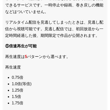
できるサービスです。一時停止や録画、巻き戻しの機能
などはついていません。
リアルタイム配信を見逃してしまったときは、見逃し配
信から視聴可能です。見逃し配信では、初回放送から一
定時間経過した後、期間限定で作品が公開されます。
⑤倍速再生が可能
再生速度は
5
パターンから選べます。
再生速度
0.75倍
1.0倍(等倍)
1.25倍
1.5倍
1.75倍