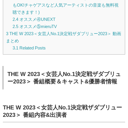
もOK!チャゲアスなど人気アーティストの音楽も無料視
聴できます！)
2.4
オススメ④UNEXT
2.5
オススメ⑤mieruTV
3
THE W 2023＜女芸人No.1決定戦ザダブリュー2023＞ 動画
まとめ
3.1
Related Posts
THE W 2023＜女芸人No.1決定戦ザダブリュ
ー2023＞ 番組概要＆キャスト&優勝者情報
THE W 2023＜女芸人No.1決定戦ザダブリュー
2023＞ 番組内容&出演者