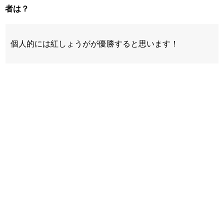
者は？
個人的には紅しょうがが優勝すると思います！