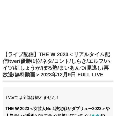
【ライブ配信】THE W 2023＜リアルタイム配
信/tver/優勝/1位/ネタ/コント/しらき/エルフ/ハ
イツ/紅しょうが/ぼる塾/まいあんつ/見逃し/再
放送/無料動画＞2023年12月9日 FULL LIVE
TVerでは全部は観れません！
THE W 2023＜女芸人No.1決定戦ザダブリュー2023＞や
人気テレビ番組/バラエティ/お笑い/エンタメは
Hulu
や