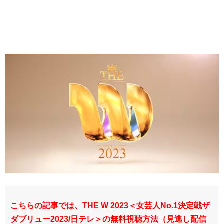
こちらの記事では、THE W 2023＜女芸人No.1決定戦ザ
ダブリュー2023/日テレ＞の無料視聴方法（見逃し配信