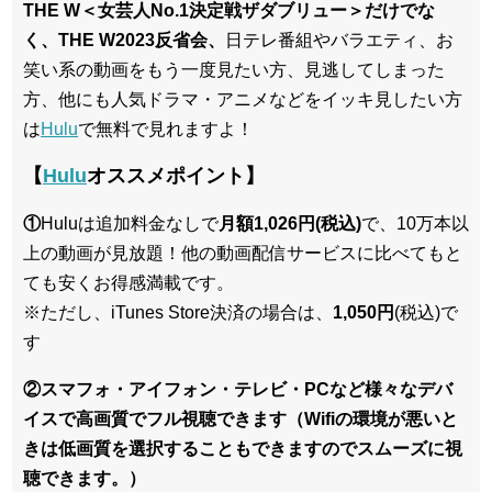
THE W＜女芸人No.1決定戦ザダブリュー＞だけでな
く、THE W2023反省会、
日テレ番組やバラエティ、お
笑い系の動画をもう一度見たい方、見逃してしまった
方、他にも人気ドラマ・アニメなどをイッキ見したい方
は
Hulu
で無料で見れますよ！
【
Hulu
オススメポイント】
①
Huluは追加料金なしで
月額1,026円(税込)
で、10万本以
上の動画が見放題！他の動画配信サービスに比べてもと
ても安くお得感満載です。
※ただし、iTunes Store決済の場合は、
1,050円
(税込)で
す
②スマフォ・アイフォン・テレビ・PCなど様々なデバ
イスで高画質でフル視聴できます（Wifiの環境が悪いと
きは低画質を選択することもできますのでスムーズに視
聴できます。）