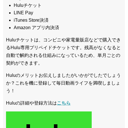
Huluチケット
LINE Pay
iTunes Store決済
Amazon アプリ内決済
Huluチケットは、コンビニや家電量販店などで購入でき
るHulu専用プリペイドチケットです。残高がなくなると
自動で解約される仕組みになっているため、単月ごとの
契約ができます。
Huluのメリットお伝えしましたがいかがでしたでしょう
か？これを機に登録して毎日動画ライフを満喫しましょ
う！
Huluの詳細や登録方法は
こちら