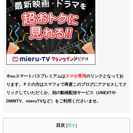
※auスマートパスプレミアムは
スマホ
専用
のリンクとなってお
ります。ＰＣの方はスマフォで再度このブログにアクセスしてク
リックしていただくか、別の動画配信サービス（UNEXTや
DMMTV、mieruTVなど）をご利用くださいませ。
目次
[
隠す
]