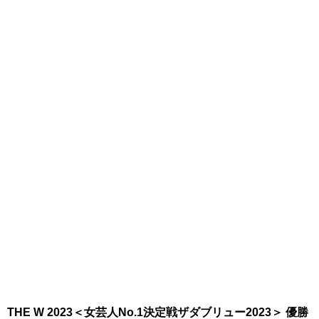
THE W 2023＜女芸人No.1決定戦ザダブリュー2023＞ 優勝