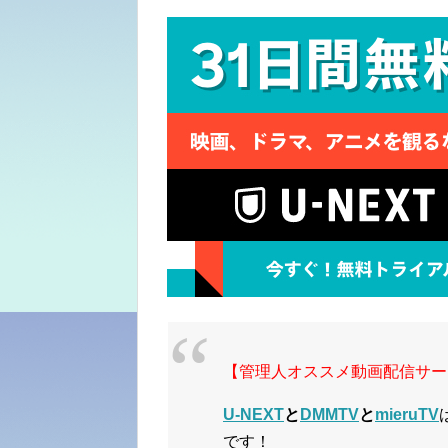
【管理人オススメ動画配信サー
U-NEXT
と
DMMTV
と
mieruTV
です！