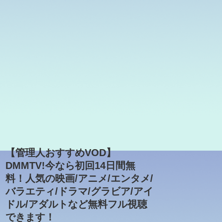
【管理人おすすめVOD】
DMMTV!今なら初回14日間無
料！人気の映画/アニメ/エンタメ/
バラエティ/ドラマ/グラビア/アイ
ドル/アダルトなど無料フル視聴
できます！