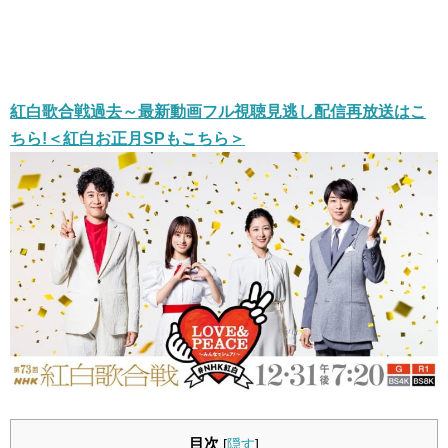
紅白歌合戦過去～最新動画フル視聴見逃し配信再放送はこ
ちら!＜紅白お正月SPもこちら＞
目次
[
隠す
]