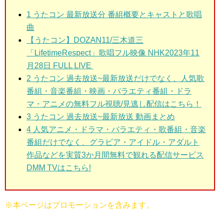
1
うたコン 最新放送分 番組概要とキャストと歌唱
曲
【うたコン】DOZAN11/三木道三
「LifetimeRespect」歌唱フル映像 NHK2023年11
月28日 FULL LIVE
2
うたコン 過去放送~最新放送だけでなく、人気歌
番組・音楽番組・映画・バラエティ番組・ドラ
マ・アニメの無料フル視聴/見逃し配信はこちら！
3
うたコン 過去放送~最新放送 動画まとめ
4 人気アニメ・ドラマ・バラエティ・歌番組・音楽
番組だけでなく、グラビア・アイドル・アダルト
作品などを実質3か月間無料で観れる配信サービス
DMM TVはこちら!
※本ページはプロモーションを含みます。