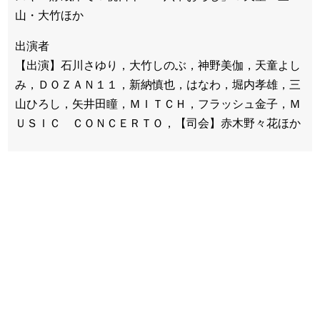
山・大竹ほか
出演者
【出演】石川さゆり，大竹しのぶ，神野美伽，天童よし
み，ＤＯＺＡＮ１１，新納慎也，はなわ，堀内孝雄，三
山ひろし，矢井田瞳，ＭＩＴＣＨ，フラッシュ金子，Ｍ
ＵＳＩＣ ＣＯＮＣＥＲＴＯ，【司会】赤木野々花ほか