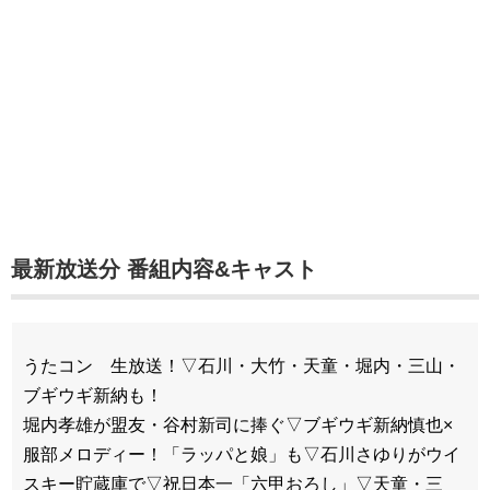
最新放送分 番組内容&キャスト
うたコン 生放送！▽石川・大竹・天童・堀内・三山・
ブギウギ新納も！
堀内孝雄が盟友・谷村新司に捧ぐ▽ブギウギ新納慎也×
服部メロディー！「ラッパと娘」も▽石川さゆりがウイ
スキー貯蔵庫で▽祝日本一「六甲おろし」▽天童・三