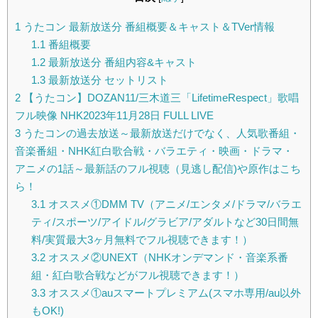
1
うたコン 最新放送分 番組概要＆キャスト＆TVer情報
1.1
番組概要
1.2
最新放送分 番組内容&キャスト
1.3
最新放送分 セットリスト
2
【うたコン】DOZAN11/三木道三「LifetimeRespect」歌唱
フル映像 NHK2023年11月28日 FULL LIVE
3
うたコンの過去放送～最新放送だけでなく、人気歌番組・
音楽番組・NHK紅白歌合戦・バラエティ・映画・ドラマ・
アニメの1話～最新話のフル視聴（見逃し配信)や原作はこち
ら！
3.1
オススメ①DMM TV（アニメ/エンタメ/ドラマ/バラエ
ティ/スポーツ/アイドル/グラビア/アダルトなど30日間無
料/実質最大3ヶ月無料でフル視聴できます！）
3.2
オススメ②UNEXT（NHKオンデマンド・音楽系番
組・紅白歌合戦などがフル視聴できます！）
3.3
オススメ①auスマートプレミアム(スマホ専用/au以外
もOK!)