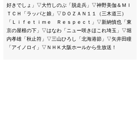
好きでしょ」▽大竹しのぶ「脱走兵」▽神野美伽＆ＭＩ
ＴＣＨ「ラッパと娘」▽ＤＯＺＡＮ１１（三木道三）
「Ｌｉｆｅｔｉｍｅ Ｒｅｓｐｅｃｔ」▽新納慎也「東
京の屋根の下」▽はなわ「ニュー咲きほこれ埼玉」▽堀
内孝雄「秋止符」▽三山ひろし「北海港節」▽矢井田瞳
「アイノロイ」▽ＮＨＫ大阪ホールから生放送！