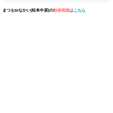
まつもtoなかい(松本中居)の
動画視聴
は
こちら