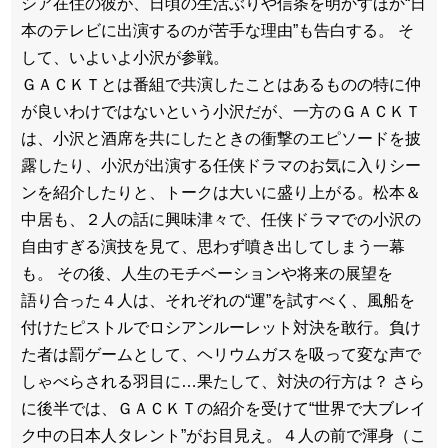
シア在住の彼が、日頃の生活ぶりや信条を明かすほか“日
本のテレビに出演するのが苦手な理由”も告白する。 そ
して、いよいよ小沢が参戦。
ＧＡＣＫＴとは番組で共演したことはあるものの特に仲
が良いわけではないという小沢だが、一方のＧＡＣＫＴ
は、小沢と酒席を共にしたときの衝撃のエピソードを披
露したり、小沢が出演する任侠ドラマのお気に入りシー
ンを紹介したりと、トークは大いに盛り上がる。松本＆
中居も、２人の話に興味津々で、任侠ドラマでの小沢の
自由すぎる演技を見て、思わず噴き出してしまう一幕
も。 その後、人生のモチベーションや将来の展望を
語り合った４人は、それぞれの“運”を試すべく、風船を
付けたピストルでロシアンルーレット対決を敢行。負け
た者は罰ゲームとして、ヘリウムガスを吸って変な声で
しゃべらされる羽目に…果たして、対決の行方は？ さら
に後半では、ＧＡＣＫＴの紹介を受けて“世界で大ブレイ
ク中の日本人タレント”がお目見え。４人の前で渾身（こ