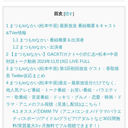
目次
[
隠す
]
1
まつもtoなかい(松本中居) 最新放送 番組概要＆キャスト
&TVer情報
1.1
まつもtoなかい 番組概要＆出演者
1.2
まつもtoなかい 出演者
2
【まつもtoなかい】GACKT/ガクト×小沢仁志×松本×中居
対談トーク動画 2023年11月19日 LIVE FULL
3
まつもtoなかい(松本中居) 第1回初回放送 ゲスト：香取慎
吾 Twitter反応まとめ
4
まつもtoなかい(松本中居)過去～最新放送分だけでなく、
他人気テレビ番組・トーク番組・お笑い番組・バラエティ
ー・歌番組・音楽番組・ドッキリ・グルメ・恋愛・映画・ド
ラマ・アニメのフル視聴（見逃し配信)はこちら！
4.1
オススメ①DMM TV（アニメ/エンタメ/ドラマ/バラエ
ティ/スポーツ/アイドル/グラビア/アダルトなど30日間無
料/実質最大3ヶ月無料でフル視聴できます！）