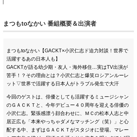
まつもtoなかい 番組概要＆出演者
まつもtoなかい【GACKT×小沢仁志ド迫力対談！世界で
活躍するあの日本人も】
GACKTが語る幼少期・友人・海外移住…実はTV出演が
苦手！？その理由とは？小沢仁志と爆笑ロシアンルーレ
ット▽世界で活躍する日本人がトラブル発生で大汗
今回のゲストは、俳優としても活躍するミュージシャン
のＧＡＣＫＴと、今年デビュー４０周年を迎える俳優の
小沢仁志。緊張感漂う顔合わせに、ＭＣの松本人志と中
居正広も「本来やっちゃダメなマッチング（笑）」と心
配する中、まずはＧＡＣＫＴがスタジオに登場。マレー