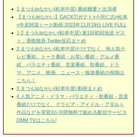
1
まつもtoなかい(松本中居) 番組概要と出演者
【まつもtoなかい】GACKT/ガクト×小沢仁志×松本
×中居対談トーク動画 2023年11月19日 LIVE FULL
1-2
まつもtoなかい(松本中居) 第1回初回放送 ゲス
ト：香取慎吾 Twitter反応まとめ
2
まつもtoなかい(松本中居)だけでなく、他人気テ
レビ番組、トーク番組・お笑い番組・グルメ番
組、バラエティ番組、音楽番組、歌番組、ドラ
マ、アニメ、映画、ニュース・報道番組の視聴は
こちら！
3
まつもtoなかい(松本中居) 動画まとめ
4 人気アニメ・ドラマ・バラエティ・歌番組・音楽
番組だけでなく、グラビア・アイドル・アダルト
作品などを実質3か月間無料で観れる配信サービス
DMM TVはこちら!