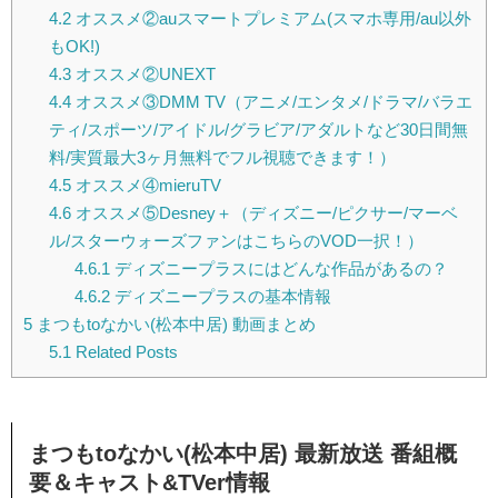
4.2
オススメ②auスマートプレミアム(スマホ専用/au以外
もOK!)
4.3
オススメ②UNEXT
4.4
オススメ③DMM TV（アニメ/エンタメ/ドラマ/バラエ
ティ/スポーツ/アイドル/グラビア/アダルトなど30日間無
料/実質最大3ヶ月無料でフル視聴できます！）
4.5
オススメ④mieruTV
4.6
オススメ⑤Desney＋（ディズニー/ピクサー/マーベ
ル/スターウォーズファンはこちらのVOD一択！）
4.6.1
ディズニープラスにはどんな作品があるの？
4.6.2
ディズニープラスの基本情報
5
まつもtoなかい(松本中居) 動画まとめ
5.1
Related Posts
まつもtoなかい(松本中居) 最新放送 番組概
要＆キャスト&TVer情報