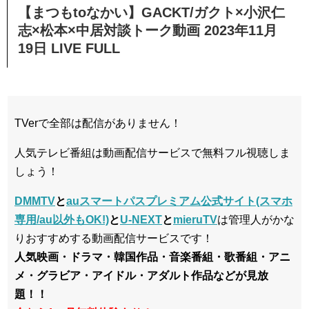
【まつもtoなかい】GACKT/ガクト×小沢仁
志×松本×中居対談トーク動画 2023年11月
19日 LIVE FULL
TVerで全部は配信がありません！
人気テレビ番組は動画配信サービスで無料フル視聴しま
しょう！
DMMTV
と
auスマートパスプレミアム公式サイト(スマホ
専用/au以外もOK!)
と
U-NEXT
と
mieruTV
は管理人がかな
りおすすめする動画配信サービスです！
人気映画・ドラマ・韓国作品・音楽番組・歌番組・アニ
メ・グラビア・アイドル・アダルト作品などが見放
題！！