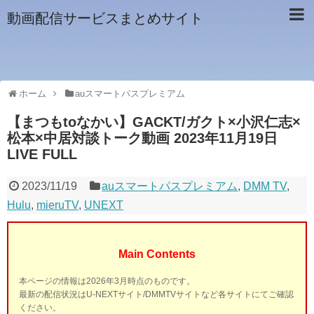
動画配信サービスまとめサイト
ホーム
auスマートパスプレミアム
【まつもtoなかい】GACKT/ガクト×小沢仁志×
松本×中居対談トーク動画 2023年11月19日
LIVE FULL
2023/11/19
auスマートパスプレミアム
,
DMM TV
,
Hulu
,
mieruTV
,
UNEXT
Main Contents
本ページの情報は2026年3月時点のものです。
最新の配信状況はU-NEXTサイト/DMMTVサイトなど各サイトにてご確認
ください。