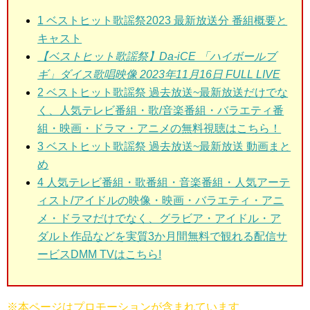
1
ベストヒット歌謡祭2023 最新放送分 番組概要と
キャスト
【ベストヒット歌謡祭】Da-iCE 「ハイボールブ
ギ」ダイス歌唱映像 2023年11月16日 FULL LIVE
2
ベストヒット歌謡祭 過去放送~最新放送だけでな
く、人気テレビ番組・歌/音楽番組・バラエティ番
組・映画・ドラマ・アニメの無料視聴はこちら！
3
ベストヒット歌謡祭 過去放送~最新放送 動画まと
め
4 人気テレビ番組・歌番組・音楽番組・人気アーテ
ィスト/アイドルの映像・映画・バラエティ・アニ
メ・ドラマだけでなく、グラビア・アイドル・ア
ダルト作品などを実質3か月間無料で観れる配信サ
ービスDMM TVはこちら!
※本ページはプロモーションが含まれています