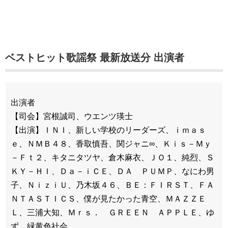
ベストヒット歌謡祭 最新放送分 出演者
出演者
【司会】宮根誠司、ウエンツ瑛士
【出演】ＩＮＩ、新しい学校のリーダーズ、ｉｍａｓ
ｅ、ＮＭＢ４８、香取慎吾、関ジャニ∞、Ｋｉｓ－Ｍｙ
－Ｆｔ２、キタニタツヤ、倉木麻衣、ＪＯ１、純烈、Ｓ
ＫＹ－ＨＩ、Ｄａ－ｉＣＥ、ＤＡ ＰＵＭＰ、なにわ男
子、ＮｉｚｉＵ、乃木坂４６、ＢＥ：ＦＩＲＳＴ、ＦＡ
ＮＴＡＳＴＩＣＳ、僕が見たかった青空、ＭＡＺＺＥ
Ｌ、三浦大知、Ｍｒｓ． ＧＲＥＥＮ ＡＰＰＬＥ、ゆ
ず、緑黄色社会