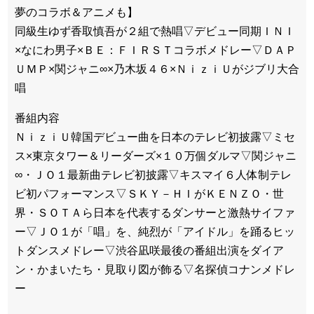
夢のコラボ＆アニメも】
同級生ゆず香取慎吾が２組で熱唱▽デビュー同期ＩＮＩ
×なにわ男子×ＢＥ：ＦＩＲＳＴコラボメドレー▽ＤＡＰ
ＵＭＰ×関ジャニ∞×乃木坂４６×ＮｉｚｉＵがジブリ大合
唱
番組内容
ＮｉｚｉＵ韓国デビュー曲を日本のテレビ初披露▽ミセ
ス×東京タワー＆リーダーズ×１０万個ダルマ▽関ジャニ
∞・ＪＯ１最新曲テレビ初披露▽キスマイ６人体制テレ
ビ初パフォーマンス▽ＳＫＹ－ＨＩがＫＥＮＺＯ・世
界・ＳＯＴＡら日本を代表するダンサーと激熱サイファ
ー▽ＪＯ１が「唱」を、純烈が「アイドル」を踊るヒッ
トダンスメドレー▽渋谷凪咲最後の番組出演をダイア
ン・かまいたち・見取り図が飾る▽名探偵コナンメドレ
ー