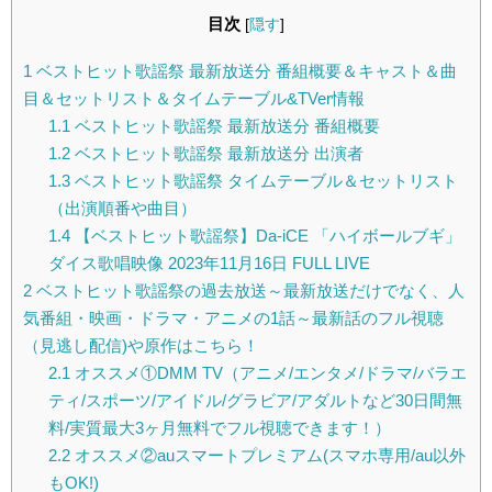
目次
[
隠す
]
1
ベストヒット歌謡祭 最新放送分 番組概要＆キャスト＆曲
目＆セットリスト＆タイムテーブル&TVer情報
1.1
ベストヒット歌謡祭 最新放送分 番組概要
1.2
ベストヒット歌謡祭 最新放送分 出演者
1.3
ベストヒット歌謡祭 タイムテーブル＆セットリスト
（出演順番や曲目）
1.4
【ベストヒット歌謡祭】Da-iCE 「ハイボールブギ」
ダイス歌唱映像 2023年11月16日 FULL LIVE
2
ベストヒット歌謡祭の過去放送～最新放送だけでなく、人
気番組・映画・ドラマ・アニメの1話～最新話のフル視聴
（見逃し配信)や原作はこちら！
2.1
オススメ①DMM TV（アニメ/エンタメ/ドラマ/バラエ
ティ/スポーツ/アイドル/グラビア/アダルトなど30日間無
料/実質最大3ヶ月無料でフル視聴できます！）
2.2
オススメ②auスマートプレミアム(スマホ専用/au以外
もOK!)