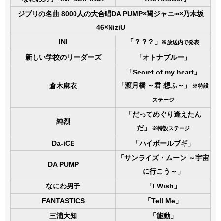
ジブリの名曲 8000人の大合唱DA PUMP×関ジャニ∞×乃木坂
46×NiziU
INI
「？？？」
※放送内で発表
新しい学校のリーダーズ
「オトナブルー」
「Secret of my heart」
「渡月橋 ～君 想ふ～」
倉木麻衣
※特設
ステージ
「だってめぐり逢えたん
純烈
だ」
※特設ステージ
Da-iCE
「ハイボールブギ」
「サンライズ・ムーン ～宇宙
DA PUMP
に行こう～」
なにわ男子
「I Wish」
FANTASTICS
「Tell Me」
三浦大知
「能動」