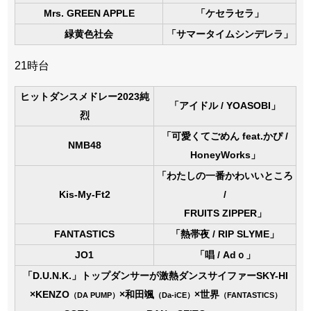
Mrs. GREEN APPLE
「ケセラセラ」
緑黄色社会
「サマータイムシンデレラ」
21時台
ヒットダンスメドレー2023純
「アイドル / YOASOBI」
烈
「可愛くてごめん feat.かぴ /
NMB48
HoneyWorks」
「わたしの一番かわいいところ
Kis-My-Ft2
/
FRUITS ZIPPER」
FANTASTICS
「熱帯夜 / RIP SLYME」
JO1
「唱 / Adｏ」
「D.U.N.K.」トップダンサーが激熱ダンスサイファーSKY-HI
×KENZO
×和田颯
×世界
（DA PUMP）
（Da-iCE）
（FANTASTICS）