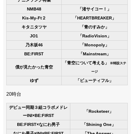
アニメソング特集
NMB48
「渚サイコー！」
Kis-My-Ft２
「HEARTBREAKER」
キタニタツヤ
「青のすみか」
JO1
「RadioVision」
乃木坂46
「Monopoly」
BE:FIRST
「Mainstream」
「青空について考える」
※特設ステ
僕が見たかった青空
ージ
ゆず
「ビューティフル」
20時台
デビュー同期３組コラボメドレ
「Rocketeer」
ーINI×BE:FIRST
BE:FIRST×なにわ男子
「Shining One」
なにわ男子×INI×BE:FIRST
「The Answer」