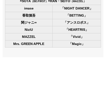
×SOTA
×RAN・SEITO
（BE:FIRST）
（MAZZEL）
imase
「NIGHT DANCER」
香取慎吾
「BETTING」
関ジャニ∞
「アンスロポス」
NiziU
「HEARTRIS」
MAZZEL
「Vivid」
Mrs. GREEN APPLE
「Magic」