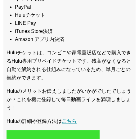
PayPal
Huluチケット
LINE Pay
iTunes Store決済
Amazon アプリ内決済
Huluチケットは、コンビニや家電量販店などで購入でき
るHulu専用プリペイドチケットです。残高がなくなると
自動で解約される仕組みになっているため、単月ごとの
契約ができます。
Huluのメリットお伝えしましたがいかがでしたでしょう
か？これを機に登録して毎日動画ライフを満喫しましょ
う！
Huluの詳細や登録方法は
こちら