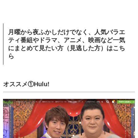
月曜から夜ふかしだけでなく、人気バラエ
ティ番組やドラマ、アニメ、映画など一気
にまとめて見たい方（見逃した方）はこち
ら
オススメ①Hulu!