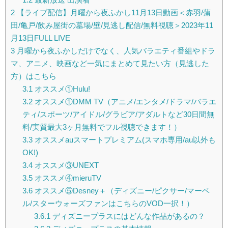
2
【ライブ配信】月曜から夜ふかし11月13日動画＜赤羽/蒲
田/亀戸/飲み屋街の墓場/壁/見逃し配信/無料視聴＞2023年11
月13日FULL LIVE
3
月曜から夜ふかしだけでなく、人気バラエティ番組やドラ
マ、アニメ、映画など一気にまとめて見たい方（見逃した
方）はこちら
3.1
オススメ①Hulu!
3.2
オススメ①DMM TV（アニメ/エンタメ/ドラマ/バラエ
ティ/スポーツ/アイドル/グラビア/アダルトなど30日間無
料/実質最大3ヶ月無料でフル視聴できます！）
3.3
オススメauスマートプレミアム(スマホ専用/au以外も
OK!)
3.4
オススメ③UNEXT
3.5
オススメ④mieruTV
3.6
オススメ⑤Desney＋（ディズニー/ピクサー/マーベ
ル/スターウォーズファンはこちらのVOD一択！）
3.6.1
ディズニープラスにはどんな作品があるの？