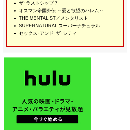
ザ･ラストシップ 7
オスマン帝国外伝 ～愛と欲望のハレム～
THE MENTALIST／メンタリスト
SUPERNATURAL スーパーナチュラル
セックス･アンド･ザ･シティ