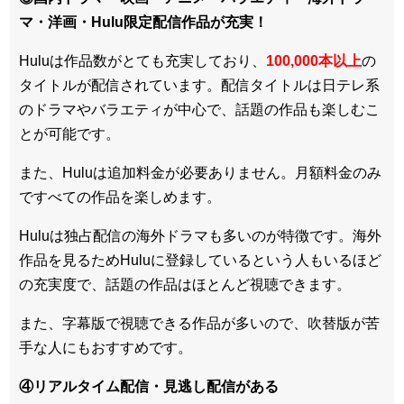
マ・洋画・Hulu限定配信作品
が充実！
Huluは作品数がとても充実しており、
100,000本以上
の
タイトルが配信されています。配信タイトルは
日テレ系
のドラマやバラエティが中心
で、話題の作品も楽しむこ
とが可能です。
また、Huluは追加料金が必要ありません。
月額料金のみ
ですべての作品を楽しめます
。
Huluは
独占配信の海外ドラマも多い
のが特徴です。海外
作品を見るためHuluに登録しているという人もいるほど
の充実度で、話題の作品はほとんど視聴できます。
また、
字幕版で視聴できる作品が多い
ので、吹替版が苦
手な人にもおすすめです。
④リアルタイム配信・見逃し配信がある