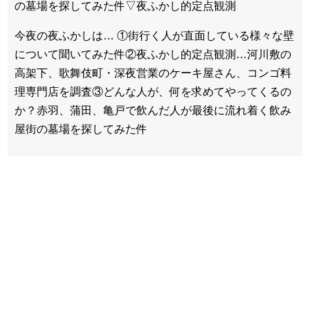
の墓場を探してみた件▽夜ふかし的定点観測
今夜の夜ふかしは… ①街行く人が直面している様々な壁
について聞いてみた件②夜ふかし的定点観測…河川敷の
高架下、歌舞伎町・深夜営業のケーキ屋さん、コンゴ料
理専門店を調査③どんな人が、何を求めてやってくるの
か？赤羽、蒲田、亀戸で飲んだ人が最後に流れ着く飲み
屋街の墓場を探してみた件