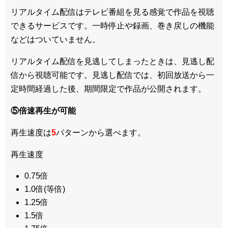
リアルタイム配信はテレビ番組を見る感覚で作品を視聴
できるサービスです。一時停止や録画、巻き戻しの機能
などはついていません。
リアルタイム配信を見逃してしまったときは、見逃し配
信から視聴可能です。見逃し配信では、初回放送から一
定時間経過した後、期間限定で作品が公開されます。
⑤倍速再生が可能
再生速度は
5
パターンから選べます。
再生速度
0.75倍
1.0倍(等倍)
1.25倍
1.5倍