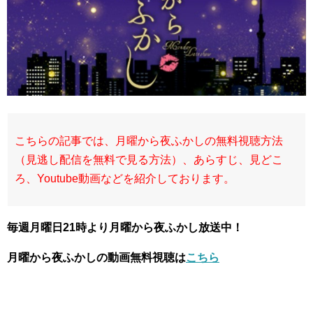
こちらの記事では、月曜から夜ふかしの無料視聴方法
（見逃し配信を無料で見る方法）、あらすじ、見どこ
ろ、Youtube動画などを紹介しております。
毎週月曜日21時より月曜から夜ふかし放送中！
月曜から夜ふかしの動画無料視聴は
こちら