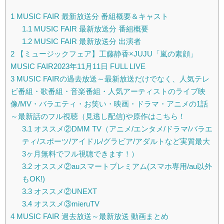
1
MUSIC FAIR 最新放送分 番組概要＆キャスト
1.1
MUSIC FAIR 最新放送分 番組概要
1.2
MUSIC FAIR 最新放送分 出演者
2
【ミュージックフェア】工藤静香×JUJU「嵐の素顔」
MUSIC FAIR2023年11月11日 FULL LIVE
3
MUSIC FAIRの過去放送～最新放送だけでなく、人気テレ
ビ番組・歌番組・音楽番組・人気アーティストのライブ映
像/MV・バラエティ・お笑い・映画・ドラマ・アニメの1話
～最新話のフル視聴（見逃し配信)や原作はこちら！
3.1
オススメ②DMM TV（アニメ/エンタメ/ドラマ/バラエ
ティ/スポーツ/アイドル/グラビア/アダルトなど実質最大
3ヶ月無料でフル視聴できます！）
3.2
オススメ②auスマートプレミアム(スマホ専用/au以外
もOK!)
3.3
オススメ②UNEXT
3.4
オススメ③mieruTV
4
MUSIC FAIR 過去放送～最新放送 動画まとめ