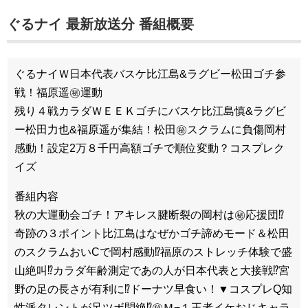
ぐるナイ 最新放送分 番組概要
ぐるナイＷ日本代表バスケ比江島&ラグビー松田ゴチ参
戦！福原遥㊙運動
残り４戦カラダＷＥＥＫゴチにバスケ比江島慎&ラグビ
ー松田力也&福原遥が集結！松田㊙スクラムに負傷岡村
感動！設定2万８千円高額ゴチで順位変動？コスプレク
イズ
番組内容
秋の大運動会ゴチ！アキレス腱断裂の岡村は㊙応援団⁉
奇跡の３ポイント比江島はなぜかゴチ諦めモード＆松田
のスクラムおいCで岡村感動⁉福原のストレッチ体験で盛
山絶叫⁉カラダ年齢測定であの人が日本代表と大接戦⁉宮
野の足の長さが有利に⁉ドーナツ早食い！▼コスプレQ知
性派タレントが足ツボ悶絶⁉㊙Ｍ−１王者イケおじキャラ