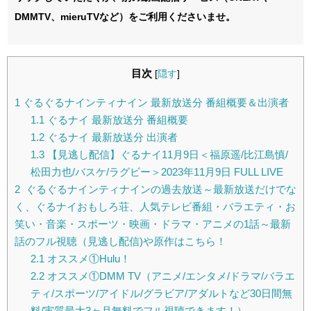
DMMTV、mieruTVなど）をご利用くださいませ。
目次
[
隠す
]
1
ぐるぐるナインティナイン 最新放送分 番組概要＆出演者
1.1
ぐるナイ 最新放送分 番組概要
1.2
ぐるナイ 最新放送分 出演者
1.3
【見逃し配信】ぐるナイ11月9日＜福原遥/比江島慎/
松田力也/バスケ/ラグビー＞2023年11月9日 FULL LIVE
2
ぐるぐるナインティナインの過去放送～最新放送だけでな
く、ぐるナイおもしろ荘、人気テレビ番組・バラエティ・お
笑い・音楽・スポーツ・映画・ドラマ・アニメの1話～最新
話のフル視聴（見逃し配信)や原作はこちら！
2.1
オススメ①Hulu！
2.2
オススメ①DMM TV（アニメ/エンタメ/ドラマ/バラエ
ティ/スポーツ/アイドル/グラビア/アダルトなど30日間無
料/実質最大3ヶ月無料でフル視聴できます！）