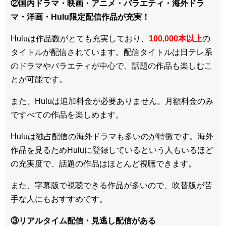
②国内ドラマ・映画・アニメ・バラエティ・
海外ドラ
マ・洋画・Hulu限定配信作品
が充実！
Huluは作品数がとても充実しており、
100,000本以上
の
タイトルが配信されています。配信タイトルは
日テレ系
のドラマやバラエティが中心
で、話題の作品も楽しむこ
とが可能です。
また、Huluは追加料金が必要ありません。
月額料金のみ
ですべての作品を楽しめます
。
Huluは
独占配信の海外ドラマも多い
のが特徴です。海外
作品を見るためHuluに登録しているという人もいるほど
の充実度で、話題の作品はほとんど視聴できます。
また、
字幕版で視聴できる作品が多い
ので、吹替版が苦
手な人にもおすすめです。
③リアルタイム配信・見逃し配信がある