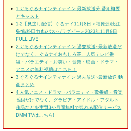
1
ぐるぐるナインティナイン 最新放送分 番組概要
とキャスト
1-2
【見逃し配信】ぐるナイ11月8日＜福原遥/比江
島慎/松田力也/バスケ/ラグビー＞2023年11月9日
FULL LIVE
2
ぐるぐるナインティナイン 過去放送~最新放送だ
けでなく、ぐるナイおもしろ荘、人気テレビ番
組・バラエティ・お笑い・音楽・映画・ドラマ・
アニメの無料視聴はこちら！
3
ぐるぐるナインティナイン 過去放送~最新放送 動
画まとめ
4 人気アニメ・ドラマ・バラエティ・歌番組・音楽
番組だけでなく、グラビア・アイドル・アダルト
作品などを実質3か月間無料で観れる配信サービス
DMM TVはこちら!