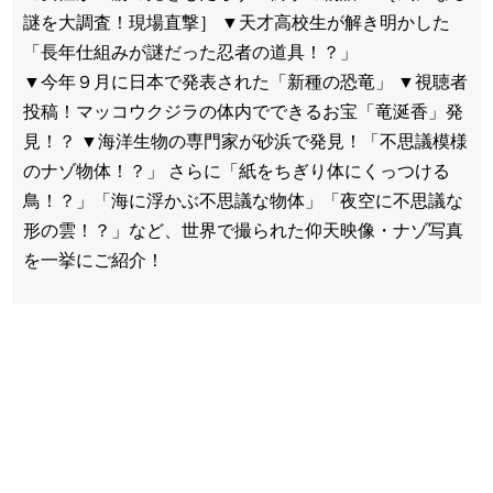
謎を大調査！現場直撃］ ▼天才高校生が解き明かした
「長年仕組みが謎だった忍者の道具！？」
▼今年９月に日本で発表された「新種の恐竜」 ▼視聴者
投稿！マッコウクジラの体内でできるお宝「竜涎香」発
見！？ ▼海洋生物の専門家が砂浜で発見！「不思議模様
のナゾ物体！？」 さらに「紙をちぎり体にくっつける
鳥！？」「海に浮かぶ不思議な物体」「夜空に不思議な
形の雲！？」など、世界で撮られた仰天映像・ナゾ写真
を一挙にご紹介！