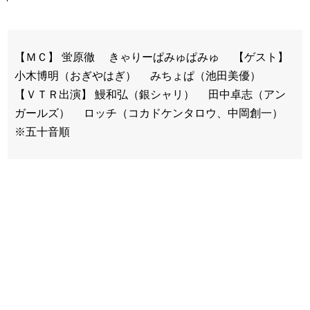
【ＭＣ】 蛍原徹 きゃりーぱみゅぱみゅ 【ゲスト】
小木博明（おぎやはぎ） みちょぱ（池田美優）
【ＶＴＲ出演】 鰻和弘（銀シャリ） 田中卓志（アン
ガールズ） ロッチ（コカドケンタロウ、中岡創一）
※五十音順