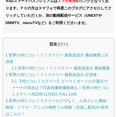
※auスマートパスプレミアムは
スマホ
専用
のリンクとなってお
ります。ＰＣの方はスマフォで再度このブログにアクセスしてク
リックしていただくか、別の動画配信サービス（UNEXTや
DMMTV、mieruTVなど）をご利用くださいませ。
目次
[
隠す
]
1
世界の何だコレ！？ミステリー 最新放送分 番組概要と出
演者
1.1
世界の何だコレ！？ミステリー 最新放送分 番組概要
2
世界の何だコレ！？ミステリー 最新放送分 出演者
2.1
【何だコレミステリー】ゴーストボーイの介護士ヴ
ァーナの現在は？写真画像映像動画も！世界の何だコレ
ミステリー2023年11月8日 FULL LIVE
3
世界の何だコレミステリーだけでなく、人気テレビ番組・
映画・ドラマ・アニメの無料フル視聴（見逃し配信)や原作
はこちら！