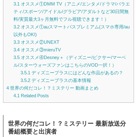
3.1
オススメ①DMM TV（アニメ/エンタメ/ドラマ/バラエ
ティ/スポーツ/アイドル/グラビア/アダルトなど30日間無
料/実質最大3ヶ月無料でフル視聴できます！）
3.2
オススメ①auスマートパスプレミアム(スマホ専用/au
以外もOK!)
3.3
オススメ②UNEXT
3.4
オススメ③mieruTV
3.5
オススメ④Desney＋（ディズニー/ピクサー/マーベ
ル/スターウォーズファンはこちらのVOD一択！）
3.5.1
ディズニープラスにはどんな作品があるの？
3.5.2
ディズニープラスの基本情報
4
世界の何だコレ！？ミステリー 動画まとめ
4.1
Related Posts
世界の何だコレ！？ミステリー 最新放送分
番組概要と出演者