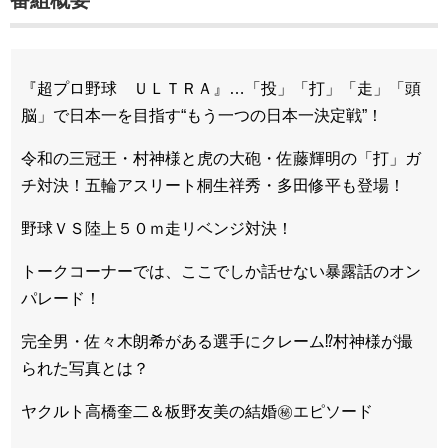
『超プロ野球 ＵＬＴＲＡ』…「投」「打」「走」「頭
脳」で日本一を目指す“もう一つの日本一決定戦”！
令和の三冠王・村神様と虎の大砲・佐藤輝明の「打」ガ
チ対決！五輪アスリート桐生祥秀・多田修平も登場！
野球ＶＳ陸上５０ｍ走リベンジ対決！
トークコーナーでは、ここでしか話せない暴露話のオン
パレード！
完全男・佐々木朗希がある選手にクレーム⁉村神様が撮
られた写真とは？
ヤクルト高橋奎二＆板野友美の結婚㊙エピソード