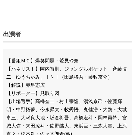
出演者
【番組ＭＣ】爆笑問題・鷲見玲奈
【パネリスト】陣内智則、ジャングルポケット 斉藤慎
二、ゆうちゃみ、ＩＮＩ（田島将吾・藤牧京介）
【解説】赤星憲広
【リポーター】見取り図
【出場選手】高橋奎二・村上宗隆、湯浅京己・佐藤輝
明・中野拓夢、今永昇太・牧秀悟、丸佳浩・大勢・大城
卓三、大瀬良大地・坂倉将吾、髙橋宏斗・岡林勇希、宮
城大弥・来田涼斗・佐野皓大、東浜巨・三森大貴、上沢
直之・松本剛・佐々木朗希(他)