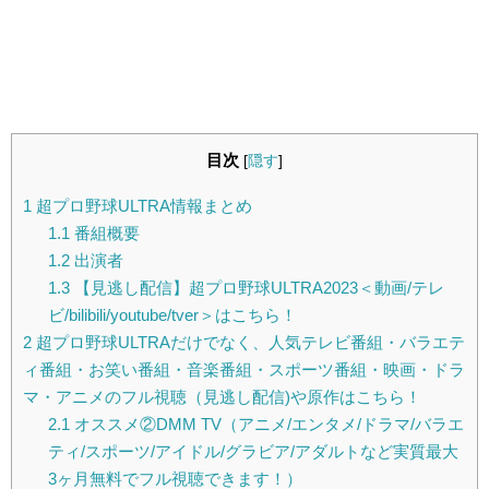
目次
[
隠す
]
1
超プロ野球ULTRA情報まとめ
1.1
番組概要
1.2
出演者
1.3
【見逃し配信】超プロ野球ULTRA2023＜動画/テレ
ビ/bilibili/youtube/tver＞はこちら！
2
超プロ野球ULTRAだけでなく、人気テレビ番組・バラエテ
ィ番組・お笑い番組・音楽番組・スポーツ番組・映画・ドラ
マ・アニメのフル視聴（見逃し配信)や原作はこちら！
2.1
オススメ②DMM TV（アニメ/エンタメ/ドラマ/バラエ
ティ/スポーツ/アイドル/グラビア/アダルトなど実質最大
3ヶ月無料でフル視聴できます！）