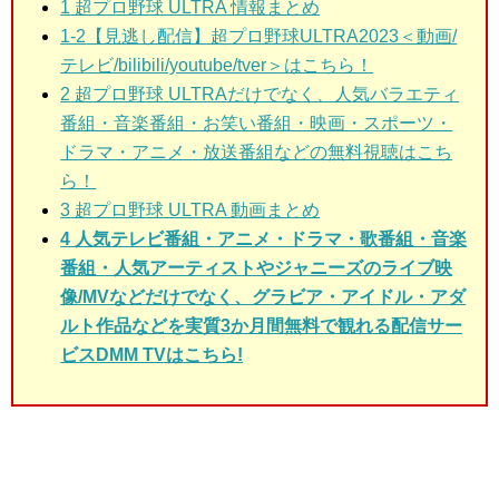
1
超プロ野球 ULTRA 情報まとめ
1-2
【見逃し配信】超プロ野球ULTRA2023＜動画/
テレビ/bilibili/youtube/tver＞はこちら！
2
超プロ野球 ULTRAだけでなく、人気バラエティ
番組・音楽番組・お笑い番組・映画・スポーツ・
ドラマ・アニメ・放送番組などの無料視聴はこち
ら！
3
超プロ野球 ULTRA 動画まとめ
4 人気テレビ番組・アニメ・ドラマ・歌番組・音楽
番組・人気アーティストやジャニーズのライブ映
像/MVなどだけでなく、グラビア・アイドル・アダ
ルト作品などを実質3か月間無料で観れる配信サー
ビスDMM TVはこちら!