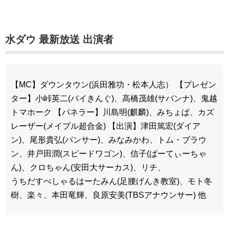
水ダウ 最新放送 出演者
【MC】ダウンタウン(浜田雅功・松本人志） 【プレゼン
ター】小峠英二(バイきんぐ)、高橋茂雄(サバンナ)、鬼越
トマホーク 【パネラー】川島明(麒麟)、みちょぱ、カズ
レーザー(メイプル超合金) 【出演】津田篤宏(ダイア
ン)、尾形貴弘(パンサー)、みなみかわ、トム・ブラウ
ン、井戸田潤(スピードワゴン)、信子(ぱーてぃーちゃ
ん)、クロちゃん(安田大サーカス)、リチ、
うちだすぺしゃるはーたみん(足腰げんき教室)、モト冬
樹、楽々、本田竜輝、良原安美(TBSアナウンサー) 他