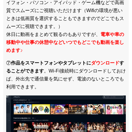
イフォン・パソコン・アイパッド・ゲーム機などで高画
質でスムーズにご視聴いただけます（Wifiの環境が悪い
ときは低画質を選択することもできますのでどこでもス
ムーズに視聴できます。）
休日に動画をまとめて観るのもありですが、
電車や車の
移動中や仕事の休憩中などいつでもどこでも動画を楽し
めます
♪
⑦
作品をスマートフォンやタブレットに
ダウンロード
す
ることができます
。Wi-Fi接続時にダウンロードしておけ
ば、外出先で通信量を気にせず、電波のないところでも
利用できます。