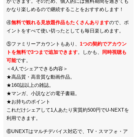
ができます。そのため、個人的には無料期間を過ぎても
かなり楽しめるので継続することをおすすめします！
④
無料で観れる見放題作品もたくさんあります
ので、ポ
イントをすべて使い切ったとしても毎日楽しめます。
⑤ファミリーアカウントもあり、
1つの契約でアカウン
トを無料で3つまで追加できます
。しかも、
同時視聴も
可能
です。
＜4人でシェアできる内容＞
★高品質・高音質な動画作品。
★160誌以上の雑誌。
★マンガ、小説などの電子書籍。
★お持ちのポイント
これだけシェアして1人あたり実質約500円でU-NEXTを
利用できます。
⑥UNEXTはマルチデバイス対応で、TV・スマフォ・ア