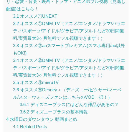
リ・恋愛・音楽・映画・ドラマ・アニメのフル視聴（見逃し
配信)はこちら！
3.1
オススメ①UNEXT
3.2
オススメ①DMM TV（アニメ/エンタメ/ドラマ/バラエ
ティ/スポーツ/アイドル/グラビア/アダルトなど30日間無
料/実質最大3ヶ月無料でフル視聴できます！）
3.3
オススメ②auスマートプレミアム(スマホ専用/au以外
もOK!)
3.4
オススメ②DMM TV（アニメ/エンタメ/ドラマ/バラエ
ティ/スポーツ/アイドル/グラビア/アダルトなど30日間無
料/実質最大3ヶ月無料でフル視聴できます！）
3.5
オススメ④mieruTV
3.6
オススメ⑤Desney＋（ディズニー/ピクサー/マーベ
ル/スターウォーズファンはこちらのVOD一択！）
3.6.1
ディズニープラスにはどんな作品があるの？
3.6.2
ディズニープラスの基本情報
4
水曜日のダウンタウン 動画まとめ
4.1
Related Posts