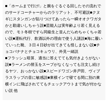
■「ホームまで行け!」と腕をぐるぐる回したその流れで
のサードコーチャーからのラリアット、不可避説■クヌ
ギにスタンガンが貼りつけてあったら一瞬オオクワガタ
かと勘違いしちゃう説■芸能人は実年齢より若く見える
ので、モト冬樹ですら同級生と並んだらめちゃくちゃ若
い説■運転代行、飲酒以外の理由で使う人謎説■海に履い
ていった靴、３日４日砂が出てきても怪しまない説■チ
ョコバナナとチョコキュウリ、外見一緒説
■フラッシュ暗算、適当に答えてても気付きようがない
説■ラーメンの替玉をスープがなくなっても注文し続け
るヤツ、おっかない説■スピードワゴン井戸田、ヴィブ
ラスラップの音に敏感説■東横インで寝てる間に別の東
横インに飛ばされててもチェックアウトまで気が付かな
い説 他