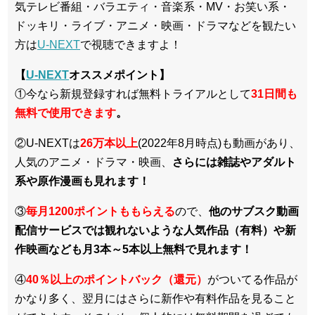
気テレビ番組・バラエティ・音楽系・MV・お笑い系・
ドッキリ・ライブ・アニメ・映画・ドラマなどを観たい
方は
U-NEXT
で視聴できますよ！
【
U-NEXT
オススメポイント】
①今なら新規登録すれば無料トライアルとして
3
1日間も
無料で使用できます
。
②U-NEXTは
26万本以上
(2022年8月時点)も動画があり、
人気のアニメ・ドラマ・映画、
さらには雑誌やアダルト
系や原作漫画も見れます！
③
毎月1200ポイントももらえる
ので、
他のサブスク動画
配信サービスでは観れないような人気作品（有料）や新
作映画なども月3本～5本以上無料で見れます！
④
40％以上のポイントバック（還元）
がついてる作品が
かなり多く、翌月にはさらに新作や有料作品を見ること