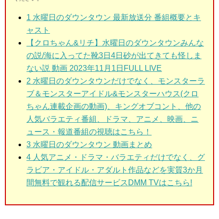
1
水曜日のダウンタウン 最新放送分 番組概要とキ
ャスト
【クロちゃん&リチ】水曜日のダウンタウンみんな
の説/海に入ってた靴3日4日砂が出てきても怪しま
ない説 動画 2023年11月1日FULL LIVE
2
水曜日のダウンタウン
だけでなく、モンスターラ
ブ＆モンスターアイドル&モンスターハウス(クロ
ちゃん連載企画の動画)、キングオブコント、他の
人気バラエティ番組、ドラマ、アニメ、映画、ニ
ュース・報道番組の視聴はこちら！
3
水曜日のダウンタウン
動画まとめ
4 人気アニメ・ドラマ・バラエティだけでなく、グ
ラビア・アイドル・アダルト作品などを実質3か月
間無料で観れる配信サービスDMM TVはこちら!