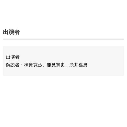
出演者
出演者
解説者・槙原寛己、能見篤史、糸井嘉男