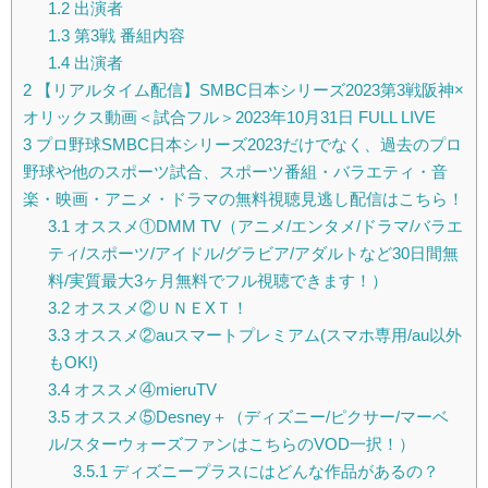
1.2
出演者
1.3
第3戦 番組内容
1.4
出演者
2
【リアルタイム配信】SMBC日本シリーズ2023第3戦阪神×
オリックス動画＜試合フル＞2023年10月31日 FULL LIVE
3
プロ野球SMBC日本シリーズ2023だけでなく、過去のプロ
野球や他のスポーツ試合、スポーツ番組・バラエティ・音
楽・映画・アニメ・ドラマの無料視聴見逃し配信はこちら！
3.1
オススメ①DMM TV（アニメ/エンタメ/ドラマ/バラエ
ティ/スポーツ/アイドル/グラビア/アダルトなど30日間無
料/実質最大3ヶ月無料でフル視聴できます！）
3.2
オススメ②ＵＮＥXＴ！
3.3
オススメ②auスマートプレミアム(スマホ専用/au以外
もOK!)
3.4
オススメ④mieruTV
3.5
オススメ⑤Desney＋（ディズニー/ピクサー/マーベ
ル/スターウォーズファンはこちらのVOD一択！）
3.5.1
ディズニープラスにはどんな作品があるの？