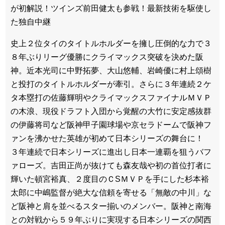
が初解説！ツインズ前田健太も参戦！最新技術を駆使し
た独自中継
史上２位タイのタイトルホルダーを擁し圧倒的な力で３
８年ぶりリーグ優勝にクライマックス突破を決めた阪
神。近本光司に中野拓夢、大山悠輔、岩崎優に村上頌樹
と投打のタイトルホルダーが牽引。さらに３年連続２ケ
タ本塁打の佐藤輝明やクライマックスファイナルＭＶＰ
の木浪、現役ドラフト入団から覚醒の大竹に安定感抜群
の伊藤将司など阪神甲子園球場や京セラドームで阪神フ
ァンを沸かせた英雄が初めて日本シリーズの舞台に！
３年連続で日本シリーズに進出し日本一連覇を狙うバフ
ァローズ。吉田正尚が抜けても森友哉や初の首位打者に
輝いた頓宮裕真、２度目のＣSＭＶＰを手にした杉本裕
太郎に中嶋監督が絶大な信頼を寄せる「無敵の中川」な
ど阪神と肩を並べるスター揃いのメンバー。阪神と南海
との対戦から５９年ぶりに実現する日本シリーズの関西