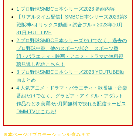
1
プロ野球SMBC日本シリーズ2023 番組内容
【リアルタイム配信】SMBC日本シリーズ2023第3
戦阪神×オリックス動画＜試合フル＞2023年10月
31日 FULL LIVE
2 プロ野球SMBC日本シリーズ
だけでなく、過去の
プロ野球中継、他のスポーツ試合、スポーツ番
組・バラエティ・映画・アニメ・ドラマの無料視
聴見逃し配信こちら！
3 プロ野球SMBC日本シリーズ2023
YOUTUBE動
画まとめ
4 人気アニメ・ドラマ・バラエティ・歌番組・音楽
番組だけでなく、グラビア・アイドル・アダルト
作品などを実質3か月間無料で観れる配信サービス
DMM TVはこちら!
※本ページはプロモーションを含みます。