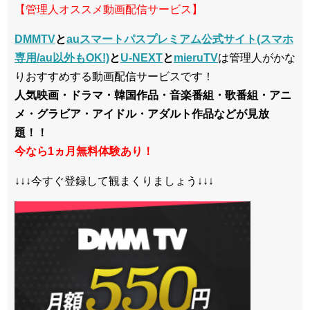
【管理人オススメ動画配信サービス】
DMMTV
と
auスマートパスプレミアム公式サイト(スマホ
専用/au以外もOK!)
と
U-NEXT
と
mieruTV
は管理人がかな
りおすすめする動画配信サービスです！
人気映画・ドラマ・韓国作品・音楽番組・歌番組・アニ
メ・グラビア・アイドル・アダルト作品などが見放
題！！
今なら1ヵ月無料体験あり！
↓↓↓今すぐ登録して観まくりましょう↓↓↓