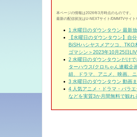
本ページの情報は2026年3月時点のものです。
最新の配信状況はU-NEXTサイト/DMMTVサ
1
水曜日のダウンタウン 最新放
【水曜日のダウンタウン】自分
BiSHハシヤスメアツコ、T
ゴマシン＞2023年10月25日LIV
2
水曜日のダウンタウン
だけで
ターハウス(クロちゃん連載企
組、ドラマ、アニメ、映画、ニ
3
水曜日のダウンタウン
動画ま
4 人気アニメ・ドラマ・バラ
などを実質3か月間無料で観れる