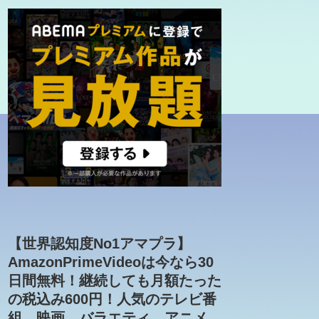
【世界認知度No1アマプラ】
AmazonPrimeVideoは今なら30
日間無料！継続しても月額たった
の税込み600円！人気のテレビ番
組、映画、バラエティ、アニメ、