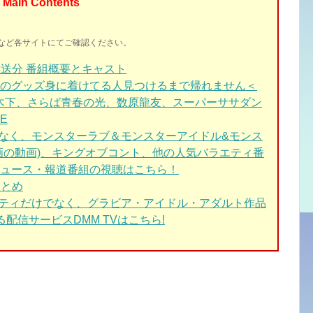
Main Contents
イトなど各サイトにてご確認ください。
送分 番組概要とキャスト
のグッズ身に着けてる人見つけるまで帰れません＜
KO木下、さらば青春の光、数原龍友、スーパーササダン
E
なく、モンスターラブ＆モンスターアイドル&モンス
画の動画)、キングオブコント、他の人気バラエティ番
ュース・報道番組の視聴はこちら！
とめ
エティだけでなく、グラビア・アイドル・アダルト作品
配信サービスDMM TVはこちら!