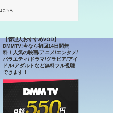
はこちら！
【管理人おすすめVOD】
DMMTV!今なら初回14日間無
料！人気の映画/アニメ/エンタメ/
バラエティ/ドラマ/グラビア/アイ
ドル/アダルトなど無料フル視聴
できます！