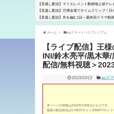
【見逃し配信】マイエレメント動画地上波テレ
【見逃し配信】万博会場でタイムスリップ！日
【見逃し配信】舟を編む1話～最終回ドラマ動画
ホーム
auスマートパスプレミアム
【ライブ配信】王様の
INI/鈴木亮平/黒木
配信/無料視聴＞2023年
2023/10/13
auス
本ページの情報は2026年3月時点のものです。
最新の配信状況はU-NEXTサイト/DMMTVサ