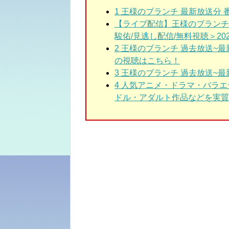
1
王様のブランチ 最新放送分 
【ライブ配信】王様のブランチ10
駿佑/見逃し配信/無料視聴＞2023年
2
王様のブランチ 過去放送~
の視聴はこちら！
3
王様のブランチ 過去放送~最
4 人気アニメ・ドラマ・バラ
ドル・アダルト作品などを実質3