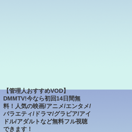
【管理人おすすめVOD】
DMMTV!今なら初回14日間無
料！人気の映画/アニメ/エンタメ/
バラエティ/ドラマ/グラビア/アイ
ドル/アダルトなど無料フル視聴
できます！