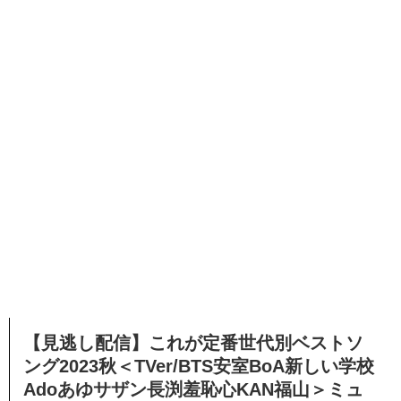
【見逃し配信】これが定番世代別ベストソ
ング2023秋＜TVer/BTS安室BoA新しい学校
Adoあゆサザン長渕羞恥心KAN福山＞ミュ