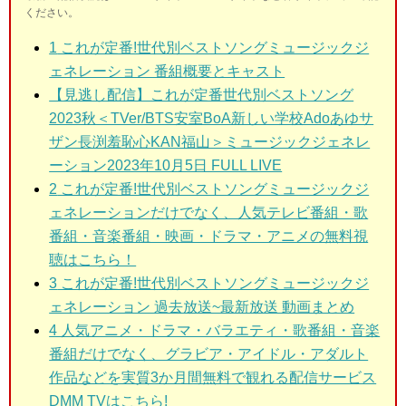
ください。
1
これが定番!世代別ベストソングミュージックジ
ェネレーション 番組概要とキャスト
【見逃し配信】これが定番世代別ベストソング
2023秋＜TVer/BTS安室BoA新しい学校Adoあゆサ
ザン長渕羞恥心KAN福山＞ミュージックジェネレ
ーション2023年10月5日 FULL LIVE
2
これが定番!世代別ベストソングミュージックジ
ェネレーションだけでなく、人気テレビ番組・歌
番組・音楽番組・映画・ドラマ・アニメの無料視
聴はこちら！
3
これが定番!世代別ベストソングミュージックジ
ェネレーション 過去放送~最新放送 動画まとめ
4 人気アニメ・ドラマ・バラエティ・歌番組・音楽
番組だけでなく、グラビア・アイドル・アダルト
作品などを実質3か月間無料で観れる配信サービス
DMM TVはこちら!