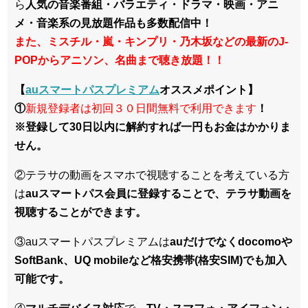
ら
人気の音楽番組・バラエティ・ドラマ・映画・アニ
メ・音楽系の見放題作品も多数配信中！
また、ミスチル・嵐・キンプリ・乃木坂などの最新のJ-
POPからアニソン、名曲まで聴き放題！！
【
auスマートパスプレミアム
オススメポイント】
①
新規登録者は初回３０日間無料で利用できます
！
※登録して30日以内に解約すれば一円もお金はかかりま
せん。
②テラサの動画をスマホで視聴することを考えている方
は
auスマートパス会員に登録することで、テラサ動画を
視聴することができます。
③auスマートパスプレミアムは
auだけでなくdocomoや
SoftBank、UQ mobileなど格安携帯(格安SIM)でも加入
可能です。