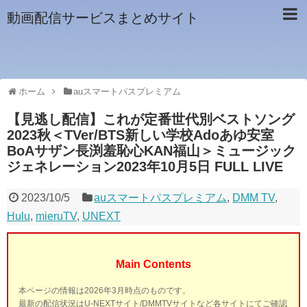
動画配信サービスまとめサイト
ホーム
auスマートパスプレミアム
【見逃し配信】これが定番世代別ベストソング
2023秋＜TVer/BTS新しい学校Adoあゆ安室
BoAサザン長渕羞恥心KAN福山＞ミュージック
ジェネレーション2023年10月5日 FULL LIVE
2023/10/5
auスマートパスプレミアム
,
DMM TV
,
Hulu
,
mieruTV
,
UNEXT
Main Contents
本ページの情報は2026年3月時点のものです。
最新の配信状況はU-NEXTサイト/DMMTVサイトなど各サイトにてご確認