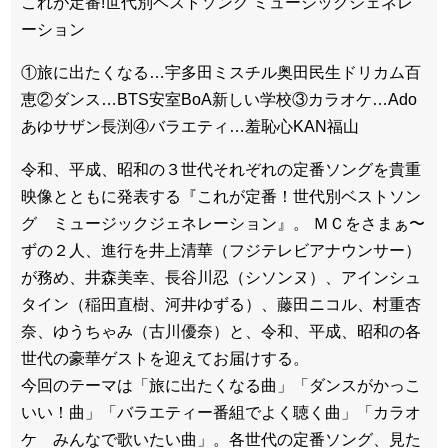
これが定番!世代別ベストソング ミュージックジェネレ
ーション
①旅に出たくなる…宇多田ミスチル奥田民生ドリカム百
恵②ダンス…BTS安室BoA新しい学校③カラオケ…Ado
あゆサザン長渕④バラエティ…羞恥心KAN福山
令和、平成、昭和の３世代それぞれの定番ソングを貴重
映像とともに発表する『これが定番！世代別ベストソン
グ ミュージックジェネレーション』。 ＭＣをさまぁ〜
ずの２人、進行を井上清華（フジテレビアナウンサー）
が務め、井森美幸、長谷川忍（シソンヌ）、アインシュ
タイン（稲田直樹、河井ゆずる）、藤田ニコル、村重杏
奈、ゆうちゃみ（古川優奈）と、令和、平成、昭和の各
世代の豪華ゲストを迎えてお届けする。
今回のテーマは「旅に出たくなる曲」「ダンスがかっこ
いい！曲」「バラエティー番組でよく聴く曲」「カラオ
ケ みんなで歌いたい曲」。各世代の定番ソング、見た