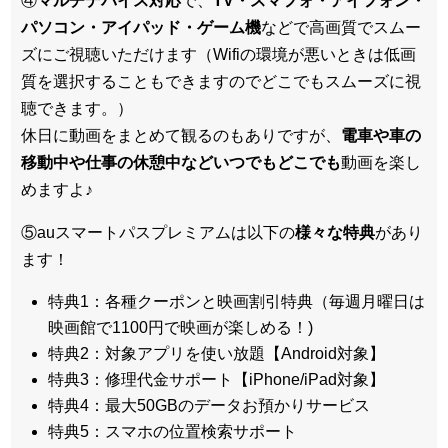
④
マルチデバイス対応
で、
TV・スマフォ・アイフォン・
パソコン・アイパッド・ゲーム機
などで高画質でスムー
ズにご視聴いただけます（Wifiの環境が悪いときは低画
質を選択することもできますのでどこでもスムーズに視
聴できます。）
休日に動画をまとめて観るのもありですが、
電車や車の
移動中や仕事の休憩中などいつでもどこでも
動画を楽し
めますよ♪
⑤auスマートパスプレミアムは以下の
様々な特典
があり
ます！
特典1：各種クーポンと映画割引特典（毎週月曜日は
映画館で1100円で映画が楽しめる！)
特典2：対象アプリを使い放題【Android対象】
特典3：修理代金サポート【iPhone/iPad対象】
特典4：最大50GBのデータお預かりサービス
特典5：スマホの位置検索サポート