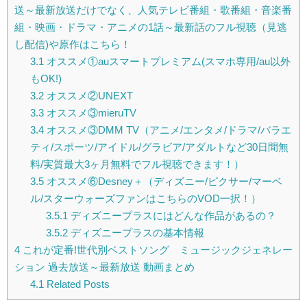
送～最新放送だけでなく、人気テレビ番組・歌番組・音楽番
組・映画・ドラマ・アニメの1話～最新話のフル視聴（見逃
し配信)や原作はこちら！
3.1
オススメ①auスマートプレミアム(スマホ専用/au以外
もOK!)
3.2
オススメ②UNEXT
3.3
オススメ③mieruTV
3.4
オススメ③DMM TV（アニメ/エンタメ/ドラマ/バラエ
ティ/スポーツ/アイドル/グラビア/アダルトなど30日間無
料/実質最大3ヶ月無料でフル視聴できます！）
3.5
オススメ⑥Desney＋（ディズニー/ピクサー/マーベ
ル/スターウォーズファンはこちらのVOD一択！）
3.5.1
ディズニープラスにはどんな作品があるの？
3.5.2
ディズニープラスの基本情報
4
これが定番!世代別ベストソング ミュージックジェネレー
ション 過去放送～最新放送 動画まとめ
4.1
Related Posts