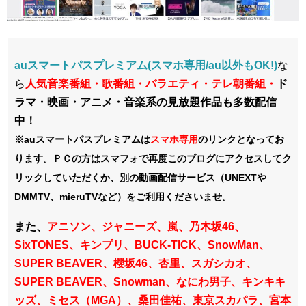
auスマートパスプレミアム(スマホ専用/au以外もOK!)
な
ら
人気音楽番組・歌番組・
バラエティ・
テレ朝番組・
ド
ラマ・映画・アニメ・音楽系の見放題作品も多数配信
中！
※auスマートパスプレミアムは
スマホ
専用
のリンクとなってお
ります。ＰＣの方はスマフォで再度このブログにアクセスしてク
リックしていただくか、別の動画配信サービス（UNEXTや
DMMTV、mieruTVなど）をご利用くださいませ。
また、
アニソン、ジャニーズ、嵐、乃木坂46、
SixTONES、
キンプリ、BUCK-TICK、SnowMan、
SUPER BEAVER、櫻坂46、杏里、スガシカオ、
SUPER BEAVER、Snowman、なにわ男子、キンキキ
ッズ、ミセス（MGA）、桑田佳祐、東京スカパラ、宮本