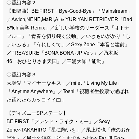
◇番組内容２
【歌唱曲】BE:FIRST「Bye-Good-Bye」「Mainstream」
／Awich,NENE,MaRI,AI & YURIYAN RETRIEVER「Bad
B*tch 美学 Remix」／新しい学校のリーダーズ「オトナ
ブルー」「青春を切り裂く波動」／いきものがかり「じ
ょいふる」「うれしくて」／Sexy Zone「本音と建前」
／TREASURE「BONA BONA -JP Ver.-」／乃木坂
46「おひとりさま天国」／三浦大知「能動」
◇番組内容３
大塚愛「マイナーなキス」／milet「Living My Life」
「Anytime Anywhere」／Toshl「視聴者生投票で選ばれ
た踊れたらカッコイイ曲」
【ディズニーSPステージ】
BE:FIRST「フレンド・ライク・ミー」／Sexy
Zone×TAKAHIRO「星に願いを」／尾上松也「俺のおか
げさ」／屋比久知奈「どこまでも 〜How Far I’ll Go〜」