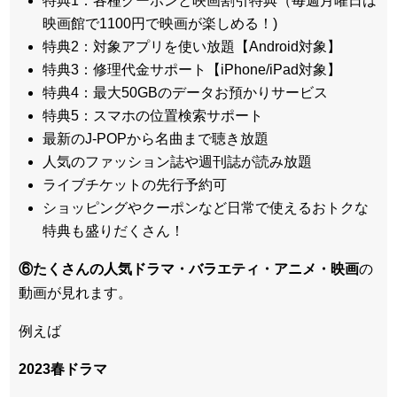
特典1：各種クーポンと映画割引特典（毎週月曜日は
映画館で1100円で映画が楽しめる！)
特典2：対象アプリを使い放題【Android対象】
特典3：修理代金サポート【iPhone/iPad対象】
特典4：最大50GBのデータお預かりサービス
特典5：スマホの位置検索サポート
最新のJ-POPから名曲まで聴き放題
人気のファッション誌や週刊誌が読み放題
ライブチケットの先行予約可
ショッピングやクーポンなど日常で使えるおトクな
特典も盛りだくさん！
⑥たくさんの人気ドラマ・バラエティ・アニメ・映画
の
動画が見れます。
例えば
2023春ドラマ