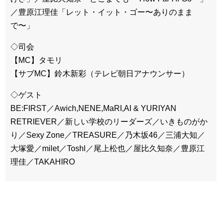
／豊原江理佳「レット・イット・ゴー〜ありのまま
で〜」
◇司会
【MC】タモリ
【サブMC】鈴木新彩（テレビ朝日アナウンサー）
◇ゲスト
BE:FIRST／Awich,NENE,MaRI,AI & YURIYAN
RETRIEVER／新しい学校のリーダーズ／いきものがか
り／Sexy Zone／TREASURE／乃木坂46／三浦大知／
大塚愛／milet／Toshl／尾上松也／屋比久知奈／豊原江
理佳／TAKAHIRO