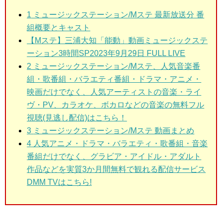
1
ミュージックステーション/Mステ 最新放送分 番
組概要とキャスト
【Mステ】三浦大知「能動」動画ミュージックステ
ーション3時間SP2023年9月29日 FULL LIVE
2 ミュージックステーション/Mステ
、人気音楽番
組・歌番組・バラエティ番組・ドラマ・アニメ・
映画だけでなく、人気アーティストの音楽・ライ
ヴ・PV、カラオケ、ボカロなどの音楽の無料フル
視聴(見逃し配信)はこちら！
3
ミュージックステーション/Mステ 動画まとめ
4 人気アニメ・ドラマ・バラエティ・歌番組・音楽
番組だけでなく、グラビア・アイドル・アダルト
作品などを実質3か月間無料で観れる配信サービス
DMM TVはこちら!