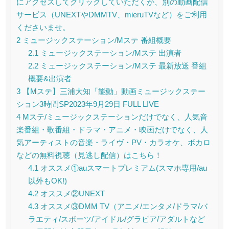
にアクセスしてクリックしていただくか、別の動画配信
サービス（UNEXTやDMMTV、mieruTVなど）をご利用
くださいませ。
2
ミュージックステーション/Mステ 番組概要
2.1
ミュージックステーション/Mステ 出演者
2.2
ミュージックステーション/Mステ 最新放送 番組
概要&出演者
3
【Mステ】三浦大知「能動」動画ミュージックステー
ション3時間SP2023年9月29日 FULL LIVE
4
Mステ/ミュージックステーションだけでなく、人気音
楽番組・歌番組・ドラマ・アニメ・映画だけでなく、人
気アーティストの音楽・ライヴ・PV・カラオケ、ボカロ
などの無料視聴（見逃し配信）はこちら！
4.1
オススメ①auスマートプレミアム(スマホ専用/au
以外もOK!)
4.2
オススメ②UNEXT
4.3
オススメ③DMM TV（アニメ/エンタメ/ドラマ/バ
ラエティ/スポーツ/アイドル/グラビア/アダルトなど