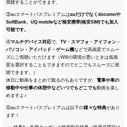
視聴することができます。
③auスマートパスプレミアムは
auだけでなくdocomoや
SoftBank、UQ mobileなど格安携帯(格安SIM)でも加入
可能です。
④
マルチデバイス対応
で、
TV・スマフォ・アイフォン・
パソコン・アイパッド・ゲーム機
などで高画質でスムー
ズにご視聴いただけます（Wifiの環境が悪いときは低画
質を選択することもできますのでどこでもスムーズに視
聴できます。）
休日に動画をまとめて観るのもありですが、
電車や車の
移動中や仕事の休憩中などいつでもどこでも
動画を楽し
めますよ♪
⑤auスマートパスプレミアムは以下の
様々な特典
があり
ます！