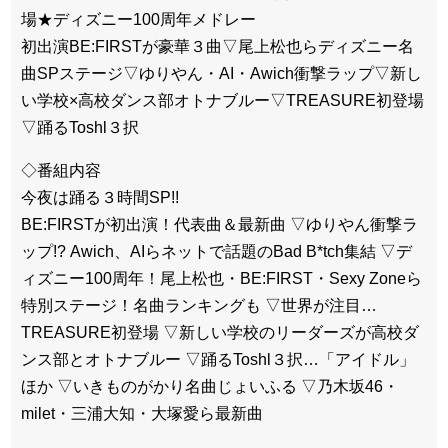
場★ディズニー100周年メドレー
初出演BE:FIRSTが豪華３曲▽尾上松也らディズニー名
曲SPステージ▽ゆりやん・AI・Awich衝撃ラップ▽新し
い学校×高校ダンス部オトナブルー▽TREASURE初登場
▽踊るToshl３択
◇番組内容
今夜は踊る３時間SP!!
BE:FIRSTが初出演！代表曲＆最新曲 ▽ゆりやん衝撃ラ
ップ!? Awich、AIらネットで話題のBad B*tch集結 ▽デ
ィズニー100周年！尾上松也・BE:FIRST・Sexy Zoneら
特別ステージ！名曲ランキングも ▽世界が注目…
TREASURE初登場 ▽新しい学校のリーダーズが高校ダ
ンス部とオトナブルー ▽踊るToshl３択…「アイドル」
ほか ▽いきものがかり名曲じょいふる ▽乃木坂46・
milet・三浦大知・大塚愛ら最新曲