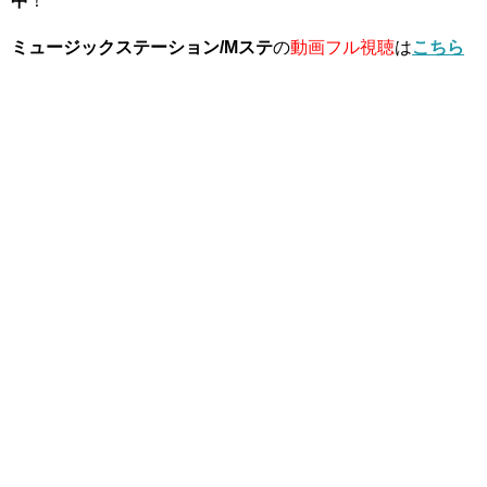
中
！
ミュージックステーション/Mステ
の
動画フル視聴
は
こちら