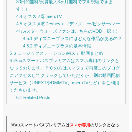
30日間無料/実質最大3ヶ月無料でフル視聴できま
す！）
4.4
オススメ③mieruTV
4.5
オススメ⑥Desney＋（ディズニー/ピクサー/マー
ベル/スターウォーズファンはこちらのVOD一択！）
4.5.1
ディズニープラスにはどんな作品があるの？
4.5.2
ディズニープラスの基本情報
5
ミュージックステーション/Mステ 動画まとめ
6
※auスマートパスプレミアムはスマホ専用のリンクと
なっております。ＰＣの方はスマフォで再度このブログ
にアクセスしてクリックしていただくか、別の動画配信
サービス（UNEXTやDMMTV、mieruTVなど）をご利用
くださいませ。
6.1
Related Posts
※auスマートパスプレミアムは
スマホ
専用
のリンクとなっ