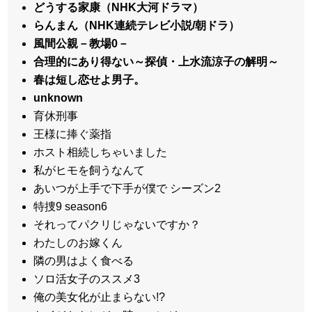
どうする家康（NHK大河ドラマ）
らんまん（NHK連続テレビ小説/朝ドラ）
風間公親－教場0－
合理的にあり得ない～探偵・上水流涼子の解明～
春は短し恋せよ男子。
unknown
育休刑事
王様に捧ぐ薬指
ホスト相続しちゃいました
私がヒモを飼うなんて
あいつが上手で下手が僕で シーズン2
特捜9 season6
それってパクリじゃないですか？
わたしのお嫁くん
隣の男はよく食べる
ソロ活女子のススメ3
俺の美女化が止まらない!?