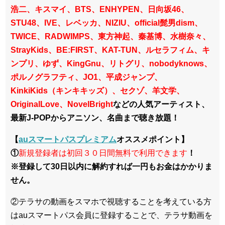
浩二、キスマイ、BTS、ENHYPEN、日向坂46、
STU48、IVE、レベッカ、NIZIU、official髭男dism、
TWICE、RADWIMPS、東方神起、秦基博、水樹奈々、
StrayKids、BE:FIRST、KAT-TUN、ルセラフィム、キ
ンプリ、ゆず、KingGnu、リトグリ、nobodyknows、
ポルノグラフティ、JO1、平成ジャンプ、
KinkiKids（キンキキッズ）、セクゾ、羊文学、
OriginalLove、NovelBright
などの人気アーティスト、
最新J-POPからアニソン、名曲まで聴き放題！
【
auスマートパスプレミアム
オススメポイント】
①
新規登録者は初回３０日間無料で利用できます
！
※登録して30日以内に解約すれば一円もお金はかかりま
せん。
②テラサの動画をスマホで視聴することを考えている方
はauスマートパス会員に登録することで、テラサ動画を