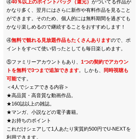
④
40％以上のポイントバック（還元）
がついてる作品が
かなり多く、翌月にはさらに新作や有料作品を見ること
ができます。そのため、個人的には無料期間を過ぎても
かなり楽しめるので継続することをおすすめします！
④
無料で観れる見放題作品もたくさんあります
ので、ポ
イントをすべて使い切ったとしても毎日楽しめます。
⑤ファミリーアカウントもあり、
1つの契約でアカウン
トを無料で3つまで追加できます
。しかも、
同時視聴も
可能
です。
＜4人でシェアできる内容＞
★高品質・高音質な動画作品。
★160誌以上の雑誌。
★マンガ、小説などの電子書籍。
★お持ちのポイント
これだけシェアして1人あたり実質約500円でU-NEXTを
利用できます。