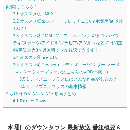
配信)はこちら！
3.1
オススメ①UNEXT
3.2
オススメ②auスマートプレミアム(スマホ専用/au以外
もOK!)
3.3
オススメ②DMM TV（アニメ/エンタメ/ドラマ/バラエ
ティ/スポーツ/アイドル/グラビア/アダルトなど30日間無
料/実質最大3ヶ月無料でフル視聴できます！）
3.4
オススメ④mieruTV
3.5
オススメ⑤Desney＋（ディズニー/ピクサー/マーベ
ル/スターウォーズファンはこちらのVOD一択！）
3.5.1
ディズニープラスにはどんな作品があるの？
3.5.2
ディズニープラスの基本情報
4
水曜日のダウンタウン 動画まとめ
4.1
Related Posts
水曜日のダウンタウン 最新放送 番組概要＆