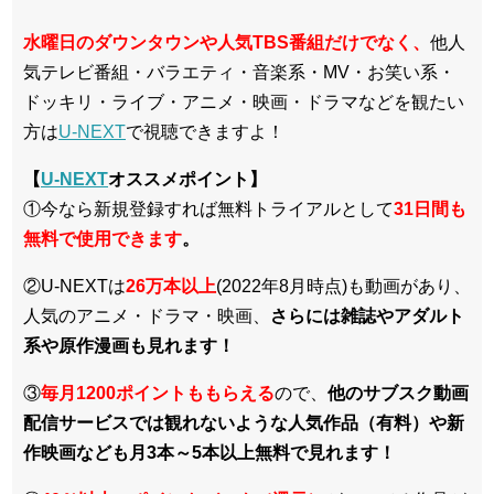
水曜日のダウンタウンや人気TBS番組だけでなく、
他人
気テレビ番組・バラエティ・音楽系・MV・お笑い系・
ドッキリ・ライブ・アニメ・映画・ドラマなどを観たい
方は
U-NEXT
で視聴できますよ！
【
U-NEXT
オススメポイント】
①今なら新規登録すれば無料トライアルとして
3
1日間も
無料で使用できます
。
②U-NEXTは
26万本以上
(2022年8月時点)も動画があり、
人気のアニメ・ドラマ・映画、
さらには雑誌やアダルト
系や原作漫画も見れます！
③
毎月1200ポイントももらえる
ので、
他のサブスク動画
配信サービスでは観れないような人気作品（有料）や新
作映画なども月3本～5本以上無料で見れます！