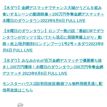
【水ダウ】金網デスマッチでチャンス大城がうどんを盗み
食いするシーンの動画映像＜100万円争奪金網デスマッチ＞
水曜日のダウンタウン2023年9月6日 FULL LIVE
【水曜日のダウンタウン】ロンブー敦の説「番組CMでダウ
ンタウンがガッツリ泣いてたら流石に視聴率爆上がり」動
画＜炎上/批判殺到/ロンドンブーツ1号2号＞水ダウ2023年9
月6日 FULL LIVE
【水ダウ】みなみかわが百万金網デスマッチで優勝勝ち抜
きし100万円獲得！水曜日のダウンタウン100万円争奪金網
デスマッチ 2023年9月6日 FULL LIVE
モンスターハウス1話(初回放送)動画フル無料視聴見逃し配
信再放送はこちら