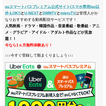
auスマートパスプレミアム公式サイト(スマホ専用/au以
外もOK!)
と
U-NEXT
と
DMMTV
と
mieruTV
は管理人がか
なりおすすめする動画配信サービスです！
人気映画・ドラマ・韓国作品・音楽番組・歌番組・アニ
メ・グラビア・アイドル・アダルト作品などが見放
題！！
今なら1ヵ月無料体験あり！
↓↓↓今すぐ登録して観まくりましょう↓↓↓