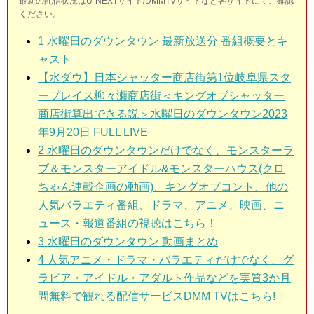
最新の配信状況はU-NEXTサイト/DMMTVサイトなど各サイトにてご確認
ください。
1
水曜日のダウンタウン 最新放送分 番組概要とキ
ャスト
【水ダウ】日本シャッター商店街第1位岐阜県スタ
ープレイス柳々瀬商店街＜キングオブシャッター
商店街算出できる説＞水曜日のダウンタウン2023
年9月20日 FULL LIVE
2
水曜日のダウンタウン
だけでなく、モンスターラ
ブ＆モンスターアイドル&モンスターハウス(クロ
ちゃん連載企画の動画)、キングオブコント、他の
人気バラエティ番組、ドラマ、アニメ、映画、ニ
ュース・報道番組の視聴はこちら！
3
水曜日のダウンタウン
動画まとめ
4 人気アニメ・ドラマ・バラエティだけでなく、グ
ラビア・アイドル・アダルト作品などを実質3か月
間無料で観れる配信サービスDMM TVはこちら!