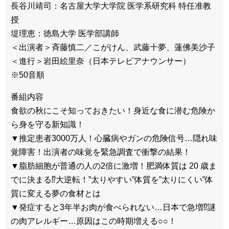
長谷川靖司：名古屋大学大学院 医学系研究科 特任准教
授
堤理恵：徳島大学 医学部講師
＜出演者＞斉藤慎二／こがけん、武藤十夢、蓮佛美沙子
＜進行＞岩田絵里奈（日本テレビアナウンサー）
※50音順
番組内容
食欲の秋にこそ知っておきたい！身近な食に潜む危険か
ら身を守る新知識！
▼推定患者3000万人！心臓病やガンの危険信号…隠れ味
覚障害！出演者の味覚を緊急調査で衝撃の結果！
▼脂肪細胞が普通の人の2倍に激増！肥満体質は 20 歳ま
でに決まる⁉大逆転！”太りやすい”体質を”太りにくい”体
質に変える夢の食材とは
▼発症すると3年半お肉が食べられない…日本で急増⁉謎
の肉アレルギー…原因はこの時期増える○○！