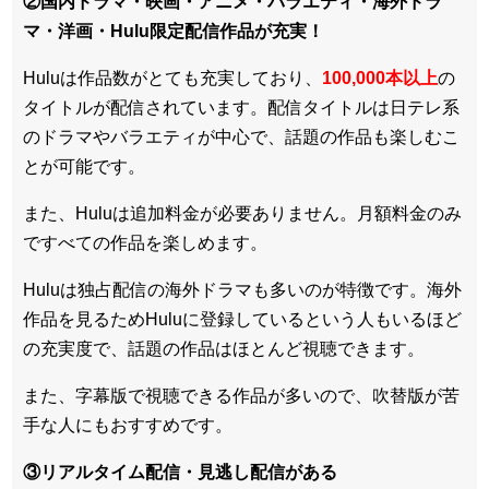
②国内ドラマ・映画・アニメ・バラエティ・
海外ドラ
マ・洋画・Hulu限定配信作品
が充実！
Huluは作品数がとても充実しており、
100,000本以上
の
タイトルが配信されています。配信タイトルは
日テレ系
のドラマやバラエティが中心
で、話題の作品も楽しむこ
とが可能です。
また、Huluは追加料金が必要ありません。
月額料金のみ
ですべての作品を楽しめます
。
Huluは
独占配信の海外ドラマも多い
のが特徴です。海外
作品を見るためHuluに登録しているという人もいるほど
の充実度で、話題の作品はほとんど視聴できます。
また、
字幕版で視聴できる作品が多い
ので、吹替版が苦
手な人にもおすすめです。
③リアルタイム配信・見逃し配信がある