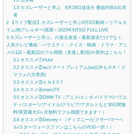
1.3
カズレーザーと学ぶ 8月29日放送分 番組内容&出演
者
2
【ライブ配信】カズレーザーと学ぶ9月5日動画＜リアルタ
イム/肉アレルギー/原因＞2023年9月5日 FULL LIVE
3
カズレーザーと学ぶ。の過去放送～最新放送だけでなく、
人気テレビ番組・バラエティ・クイズ・映画・ドラマ・アニ
メの1話～最新話のフル視聴（見逃し配信)や原作はこちら！
3.1
オススメ①Hulu!
3.2
オススメ②auスマートプレミアム(au以外もＯＫ！ス
マフォの方専用)
3.3
オススメ③ＵＮＥXＴ
3.4
オススメ④mieruTV
3.5
オススメ③DMM TV（アニメ/エンタメ/ドラマ/バラエ
ティ/スポーツ/アイドル/グラビア/アダルトなど30日間無
料/実質最大3ヶ月無料でフル視聴できます！）
3.6
オススメ⑤Desney＋（ディズニー/ピクサー/マーベ
ル/スターウォーズファンはこちらのVOD一択！）