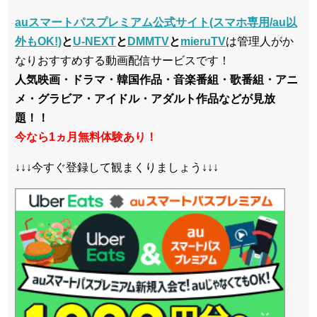
auスマートパスプレミアム公式サイト(スマホ専用/au以
外もOK!)
と
U-NEXT
と
DMMTV
と
mieruTV
は管理人がか
なりおすすめする動画配信サービスです！
人気映画・ドラマ・韓国作品・音楽番組・歌番組・アニ
メ・グラビア・アイドル・アダルト作品などが見放
題！！
今なら1ヵ月無料体験あり！
↓↓↓今すぐ登録して観まくりましょう↓↓↓