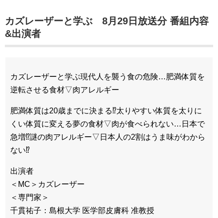
カズレーザーと学ぶ 8月29日放送分 番組内容
&出演者
カズレーザーと学ぶ現代人を襲う食の危険…肥満体質を
逆転させる食材▽肉アレルギー
肥満体質は20歳までに決まる⁉太りやすい体質を太りに
くい体質に変える夢の食材▽肉が食べられない…日本で
急増⁉謎の肉アレルギー▽日本人の2割はうま味がわから
ない⁉
出演者
＜MC＞カズレーザー
＜専門家＞
千貫祐子：島根大学 医学部皮膚科 准教授