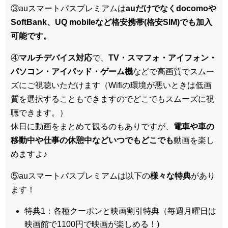
③auスマートパスプレミアムは
auだけでなくdocomoや
SoftBank、UQ mobileなど格安携帯(格安SIM)でも加入
可能です。
④
マルチデバイス対応
で、
TV・スマフォ・アイフォン・
パソコン・アイパッド・ゲーム機
などで高画質でスムー
ズにご視聴いただけます（Wifiの環境が悪いときは低画
質を選択することもできますのでどこでもスムーズに視
聴できます。）
休日に動画をまとめて観るのもありですが、
電車や車の
移動中や仕事の休憩中などいつでもどこでも
動画を楽し
めますよ♪
⑤auスマートパスプレミアムは以下の
様々な特典
があり
ます！
特典1：各種クーポンと映画割引特典（毎週月曜日は
映画館で1100円で映画が楽しめる！)