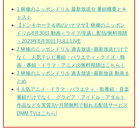
1
林修のニッポンドリル 最新放送分 番組概要とキ
ャスト
【ドンキホーテ＆肉のハナマサ】林修のニッポン
ドリル8月30日 動画＜ライブ/見逃し配信/無料視聴
＞2023年8月30日 FULL LIVE
2
林修のニッポンドリル 過去放送~最新放送だけで
なく、人気テレビ番組・バラエティ・クイズ・映
画・番組・ドラマ・アニメの無料視聴はこちら！
3
林修のニッポンドリル 過去放送~最新放送 動画ま
とめ
4 人気アニメ・ドラマ・バラエティ・歌番組・音楽
番組だけでなく、グラビア・アイドル・アダルト
作品などを実質3か月間無料で観れる配信サービス
DMM TVはこちら!