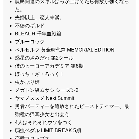
農民関連のスキルばっか上げてたら何故か強くなっ
た。
夫婦以上、恋人未満。
不徳のギルド
BLEACH 千年血戦篇
ブルーロック
ベルセルク 黄金時代篇 MEMORIAL EDITION
惑星のさみだれ 第2クール
僕のヒーローアカデミア 第6期
ぼっち・ざ・ろっく！
虫かぶり姫
メガトン級ムサシ シーズン2
ヤマノススメ Next Summit
勇者パーティーを追放されたビーストテイマー、最
強種の猫耳少女と出会う
4人はそれぞれウソをつく
弱虫ペダル LIMIT BREAK 5期
恋愛フロップス