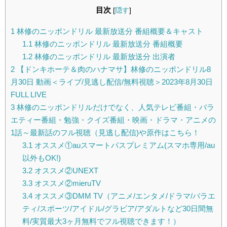
目次
[
隠す
]
1
林修のニッポンドリル 最新放送分 番組概要＆キャスト
1.1
林修のニッポンドリル 最新放送分 番組概要
1.2
林修のニッポンドリル 最新放送分 出演者
2
【ドンキホーテ＆肉のハナマサ】林修のニッポンドリル8
月30日 動画＜ライブ/見逃し配信/無料視聴＞2023年8月30日
FULL LIVE
3
林修のニッポンドリルだけでなく、人気テレビ番組・バラ
エティー番組・勉強・クイズ番組・映画・ドラマ・アニメの
1話～最新話のフル視聴（見逃し配信)や原作はこちら！
3.1
オススメ①auスマートパスプレミアム(スマホ専用/au
以外もOK!)
3.2
オススメ②UNEXT
3.3
オススメ②mieruTV
3.4
オススメ③DMM TV（アニメ/エンタメ/ドラマ/バラエ
ティ/スポーツ/アイドル/グラビア/アダルトなど30日間無
料/実質最大3ヶ月無料でフル視聴できます！）