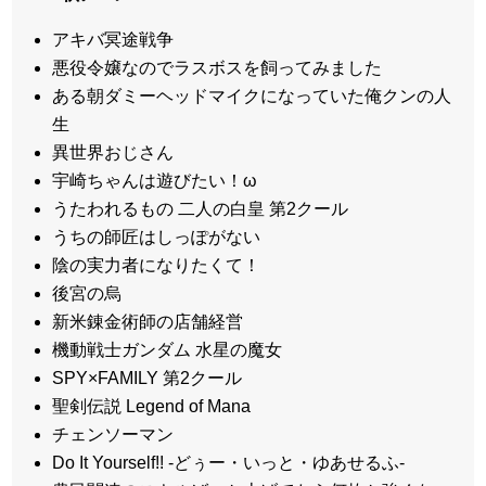
アキバ冥途戦争
悪役令嬢なのでラスボスを飼ってみました
ある朝ダミーヘッドマイクになっていた俺クンの人
生
異世界おじさん
宇崎ちゃんは遊びたい！ω
うたわれるもの 二人の白皇 第2クール
うちの師匠はしっぽがない
陰の実力者になりたくて！
後宮の烏
新米錬金術師の店舗経営
機動戦士ガンダム 水星の魔女
SPY×FAMILY 第2クール
聖剣伝説 Legend of Mana
チェンソーマン
Do It Yourself!! -どぅー・いっと・ゆあせるふ-