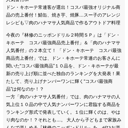
ドン・キホーテ常連客が選出！コスパ最強オリジナル商
品の売上番付！鯖缶、焼き芋、焼豚…スー子のアレンジ
レシピも▽肉のハナマサ人気商品で作るアウトドア料理
今夜の『林修のニッポンドリル２時間ＳＰ』は「ドン・
キホーテ コスパ最強商品売上番付」＆「肉のハナマサ
人気番付」の２本立て！ 「ドン・キホーテ コスパ最強
商品売上番付」では、ドン・キホーテ常連のお客さんに
聞いた“コスパ最強商品”１０品を、ドン・キホーテが最
新の売り上げ順に並べた独自のランキングを大発表！果
たして、売り上げナンバーワンに輝く“コスパ最強商
品”は何なのか！？
一方「肉のハナマサ人気番付」では、肉のハナマサの人
気上位１０品の中で人気ナンバーワンに君臨する商品を
ランキング形式で発表していく。１位に輝くのは、やは
り肉なのか！？それとも…。 大人から子どもまで家族み
んなで楽しめる『林修のニッポンドリル』を、ぜひお楽