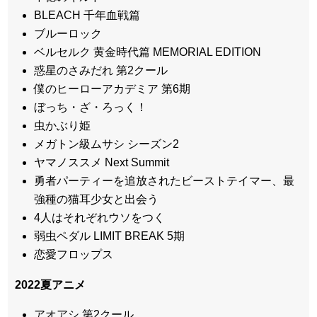
BLEACH 千年血戦篇
ブルーロック
ベルセルク 黄金時代篇 MEMORIAL EDITION
惑星のさみだれ 第2クール
僕のヒーローアカデミア 第6期
ぼっち・ざ・ろっく！
虫かぶり姫
メガトン級ムサシ シーズン2
ヤマノススメ Next Summit
勇者パーティーを追放されたビーストテイマー、最
強種の猫耳少女と出会う
4人はそれぞれウソをつく
弱虫ペダル LIMIT BREAK 5期
恋愛フロップス
2022
夏アニメ
アオアシ 第2クール