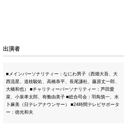
出演者
■メインパーソナリティー：なにわ男子（西畑大吾、大
西流星、道枝駿佑、高橋恭平、長尾謙杜、藤原丈一郎、
大橋和也） ■チャリティーパーソナリティー：芦田愛
菜、小泉孝太郎、有働由美子 ■総合司会：羽鳥慎一、水
卜麻美（日テレアナウンサー） ■24時間テレビサポータ
ー：徳光和夫