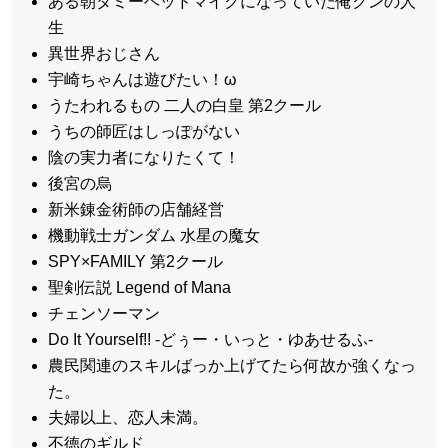
ある朝ダミーヘッドマイクになっていた俺クンの人
生
異世界おじさん
宇崎ちゃんは遊びたい！ω
うたわれるもの 二人の白皇 第2クール
うちの師匠はしっぽがない
陰の実力者になりたくて！
後宮の烏
新米錬金術師の店舗経営
機動戦士ガンダム 水星の魔女
SPY×FAMILY 第2クール
聖剣伝説 Legend of Mana
チェンソーマン
Do It Yourself!! -どぅー・いっと・ゆあせるふ-
農民関連のスキルばっか上げてたら何故か強くなっ
た。
夫婦以上、恋人未満。
不徳のギルド