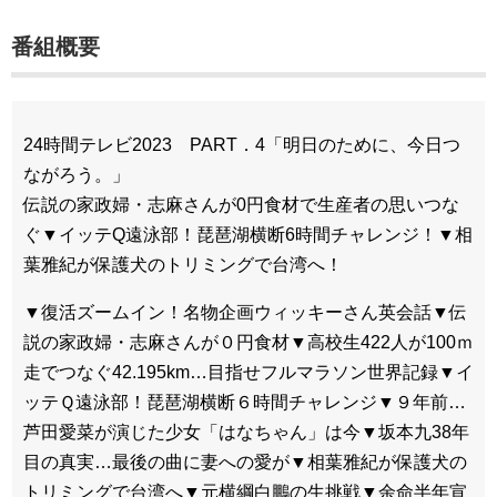
番組概要
24時間テレビ2023 PART．4「明日のために、今日つ
ながろう。」
伝説の家政婦・志麻さんが0円食材で生産者の思いつな
ぐ▼イッテQ遠泳部！琵琶湖横断6時間チャレンジ！▼相
葉雅紀が保護犬のトリミングで台湾へ！
▼復活ズームイン！名物企画ウィッキーさん英会話▼伝
説の家政婦・志麻さんが０円食材▼高校生422人が100ｍ
走でつなぐ42.195km…目指せフルマラソン世界記録▼イ
ッテＱ遠泳部！琵琶湖横断６時間チャレンジ▼９年前…
芦田愛菜が演じた少女「はなちゃん」は今▼坂本九38年
目の真実…最後の曲に妻への愛が▼相葉雅紀が保護犬の
トリミングで台湾へ▼元横綱白鵬の生挑戦▼余命半年宣