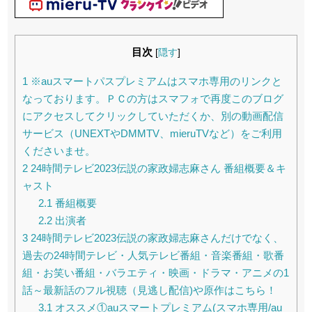
目次
[
隠す
]
1
※auスマートパスプレミアムはスマホ専用のリンクと
なっております。ＰＣの方はスマフォで再度このブログ
にアクセスしてクリックしていただくか、別の動画配信
サービス（UNEXTやDMMTV、mieruTVなど）をご利用
くださいませ。
2
24時間テレビ2023伝説の家政婦志麻さん 番組概要＆キ
ャスト
2.1
番組概要
2.2
出演者
3
24時間テレビ2023伝説の家政婦志麻さんだけでなく、
過去の24時間テレビ・人気テレビ番組・音楽番組・歌番
組・お笑い番組・バラエティ・映画・ドラマ・アニメの1
話～最新話のフル視聴（見逃し配信)や原作はこちら！
3.1
オススメ①auスマートプレミアム(スマホ専用/au