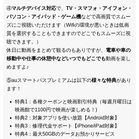
④
マルチデバイス対応
で、
TV・スマフォ・アイフォン・
パソコン・アイパッド・ゲーム機
などで高画質でスムー
ズにご視聴いただけます（Wifiの環境が悪いときは低画
質を選択することもできますのでどこでもスムーズに視
聴できます。）
休日に動画をまとめて観るのもありですが、
電車や車の
移動中や仕事の休憩中などいつでもどこでも
動画を楽し
めますよ♪
⑤auスマートパスプレミアムは以下の
様々な特典
があり
ます！
特典1：各種クーポンと映画割引特典（毎週月曜日は
映画館で1100円で映画が楽しめる！)
特典2：対象アプリを使い放題【Android対象】
特典3：修理代金サポート【iPhone/iPad対象】
特典4：最大50GBのデータお預かりサービス