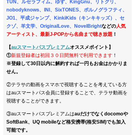
TUN、ルセラフィム、ゆず、KingGnu、リトグリ、
nobodyknows、INI、SixTONES、ポルノグラフティ、
JO1、平成ジャンプ、KinkiKids（キンキキッズ）、セ
クゾ、羊文学、OriginalLove、NovelBright
などの
人気
アーティスト、最新J-POPから名曲まで聴き放題
！
【
auスマートパスプレミアム
オススメポイント】
①
新規登録者は初回３０日間無料で利用できます
！
※登録して30日以内に解約すれば一円もお金はかかりま
せん。
②テラサの動画をスマホで視聴することを考えている方
はauスマートパス会員に登録することで、テラサ動画を
視聴することができます。
③auスマートパスプレミアムは
auだけでなくdocomoや
SoftBank、UQ mobileなど格安携帯(格安SIM)でも加入
可能です。