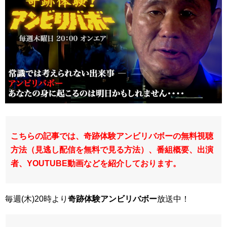
こちらの記事では、奇跡体験アンビリバボーの無料視聴
方法（見逃し配信を無料で見る方法）、番組概要、出演
者、YOUTUBE動画などを紹介しております。
毎週(木)20時より
奇跡体験アンビリバボー
放送中！