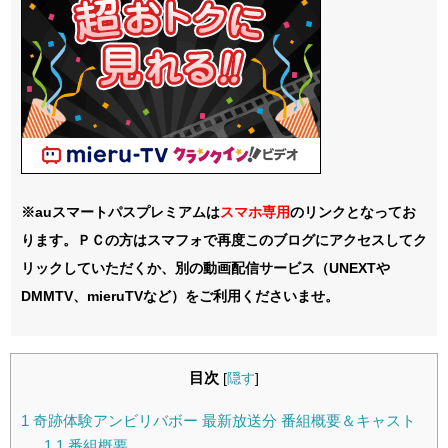
※auスマートパスプレミアムは
スマホ
専用
のリンクとなってお
ります。ＰＣの方はスマフォで再度このブログにアクセスしてク
リックしていただくか、別の動画配信サービス（UNEXTや
DMMTV、mieruTVなど）をご利用くださいませ。
目次
[
隠す
]
1
奇跡体験アンビリバボー 最新放送分 番組概要＆キャスト
1.1
番組概要