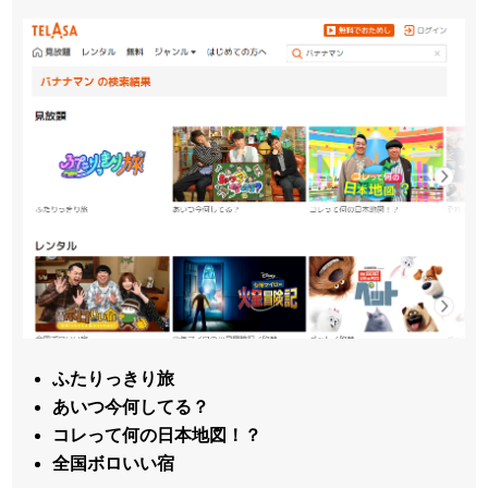
ふたりっきり旅
あいつ今何してる？
コレって何の日本地図！？
全国ボロいい宿