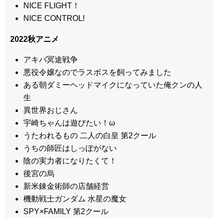
NICE FLIGHT！
NICE CONTROL!
2022秋アニメ
アキバ冥途戦争
悪役令嬢なのでラスボスを飼ってみました
ある朝ダミーヘッドマイクになっていた俺クンの人
生
異世界おじさん
宇崎ちゃんは遊びたい！ω
うたわれるもの 二人の白皇 第2クール
うちの師匠はしっぽがない
陰の実力者になりたくて！
後宮の烏
新米錬金術師の店舗経営
機動戦士ガンダム 水星の魔女
SPY×FAMILY 第2クール