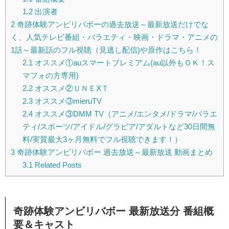
1.2
出演者
2
奇跡体験アンビリバボーの過去放送～最新放送だけでな
く、人気テレビ番組・バラエティ・映画・ドラマ・アニメの
1話～最新話のフル視聴（見逃し配信)や原作はこちら！
2.1
オススメ①auスマートプレミアム(au以外もＯＫ！ス
マフォの方専用)
2.2
オススメ②ＵＮＥXＴ
2.3
オススメ③mieruTV
2.4
オススメ③DMM TV（アニメ/エンタメ/ドラマ/バラエ
ティ/スポーツ/アイドル/グラビア/アダルトなど30日間無
料/実質最大3ヶ月無料でフル視聴できます！）
3
奇跡体験アンビリバボー 過去放送～最新放送 動画まとめ
3.1
Related Posts
奇跡体験アンビリバボー 最新放送分 番組概
要＆キャスト