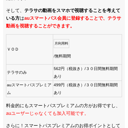
そして、
テラサの動画をスマホで視聴することを考えて
いる方
は
auスマートパス会員に登録することで、テラサ
動画を視聴することができます。
月利用料
ＶＯＤ
/無料期間
562円（税抜き）/３０日間無料期間
テラサのみ
あり
auスマートパスプレミア
499円（税抜き）/３０日間無料期間
ム
あり
料金的にもスマートパスプレミアムの方がお得ですし、
auユーザーじゃなくても加入可能です。
さらに！スマートパスプレミアムのお得ポイントとして