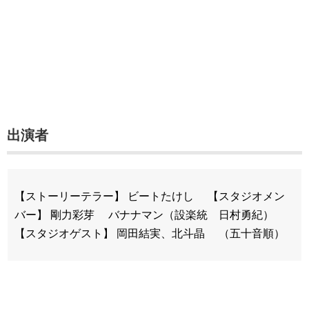
出演者
【ストーリーテラー】 ビートたけし 【スタジオメン
バー】 剛力彩芽 バナナマン（設楽統 日村勇紀）
【スタジオゲスト】 岡田結実、北斗晶 （五十音順）