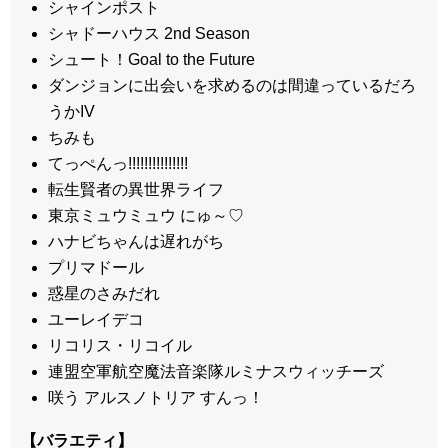
シャインポスト
シャドーハウス 2nd Season
シュート！Goal to the Future
ダンジョンに出会いを求めるのは間違っているだろ
うかIV
ちみも
てっぺんっ!!!!!!!!!!!!!!!
転生賢者の異世界ライフ
東京ミュウミュウ にゅ～♡
ハナビちゃんは遅れがち
プリマドール
惑星のさみだれ
ユーレイデコ
リコリス・リコイル
連盟空軍航空魔法音楽隊ルミナスウィッチーズ
咲う アルスノトリア すんっ！
【バラエティ】