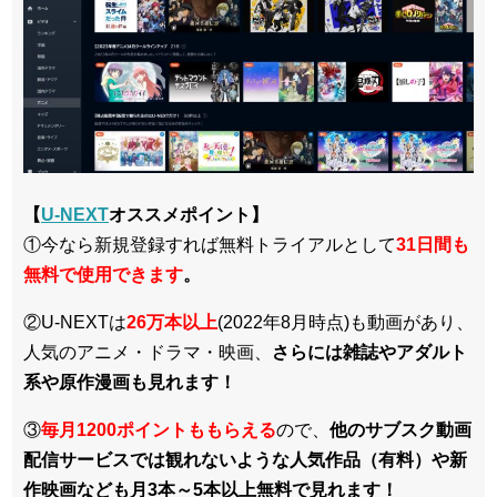
【
U-NEXT
オススメポイント】
①今なら新規登録すれば無料トライアルとして
3
1日間も
無料で使用できます
。
②U-NEXTは
26万本以上
(2022年8月時点)も動画があり、
人気のアニメ・ドラマ・映画、
さらには雑誌やアダルト
系や原作漫画も見れます！
③
毎月1200ポイントももらえる
ので、
他のサブスク動画
配信サービスでは観れないような人気作品（有料）や新
作映画なども月3本～5本以上無料で見れます！