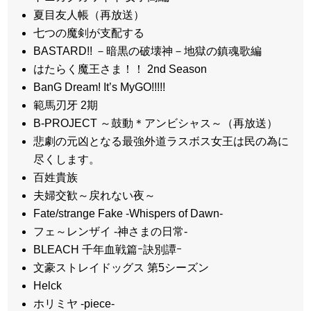
夏目友人帳（再放送）
七つの魔剣が支配する
BASTARD!! －暗黒の破壊神－地獄の鎮魂歌編
はたらく魔王さま！！ 2nd Season
BanG Dream! It’s MyGO!!!!!
範馬刃牙 2期
B-PROJECT ～鼓動＊アンビシャス～（再放送）
悲劇の元凶となる最強外道ラスボス女王は民の為に
尽くします。
百姓貴族
夫婦交歓～戻れない夜～
Fate/strange Fake -Whispers of Dawn-
フェ～レンザイ -神さまの日常-
BLEACH 千年血戦篇ｰ訣別譚ｰ
文豪ストレイドッグス 第5シーズン
Helck
ホリミヤ -piece-