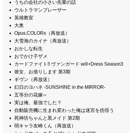
うちの会社の小さい先輩の話
ウルトラマンブレーザー
英雄教室
大奥
Opus.COLORs（再放送）
大雪海のカイナ（再放送）
おかしな転生
おでかけ子ザメ
カードファイト!! ヴァンガード will+Dress Season3
彼女、お借りします 第3期
ギヴン（再放送）
幻日のヨハネ -SUNSHINE in the MIRROR-
五等分の花嫁∽
実は俺、最強でした？
自動販売機に生まれ変わった俺は迷宮を彷徨う
死神坊ちゃんと黒メイド 第2期
弱キャラ友崎くん（再放送）