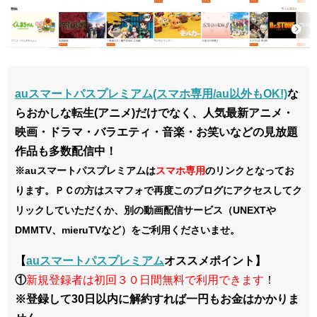
auスマートパスプレミアム(スマホ専用/au以外もOK!)
な
らおかしな転生(アニメ)だけでなく、人気最新アニメ・
映画・ドラマ・バラエティ・音楽・お笑いなどの見放題
作品も多数配信中！
※auスマートパスプレミアムは
スマホ
専用
のリンクとなってお
ります。ＰＣの方はスマフォで再度このブログにアクセスしてク
リックしていただくか、別の動画配信サービス（UNEXTや
DMMTV、mieruTVなど）をご利用くださいませ。
【
auスマートパスプレミアム
オススメポイント】
①
新規登録者は初回３０日間無料で利用できます
！
※登録して30日以内に解約すれば一円もお金はかかりま