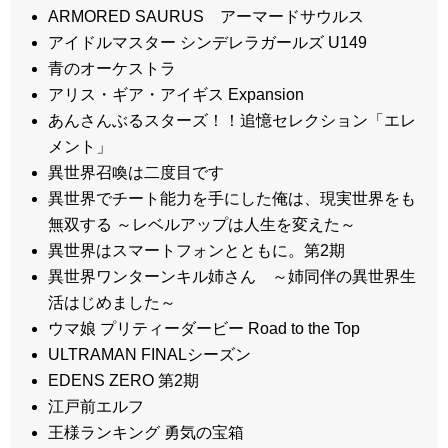
ARMORED SAURUS アーマードサウルス
アイドルマスター シンデレラガールズ U149
青のオーケストラ
アリス・ギア・アイギス Expansion
あんさんぶるスターズ！！追憶セレクション「エレ
メント」
異世界召喚は二度目です
異世界でチート能力を手にした俺は、現実世界をも
無双する ～レベルアップは人生を変えた～
異世界はスマートフォンとともに。第2期
異世界ワンターンキル姉さん ～姉同伴の異世界生
活はじめました～
ウマ娘 プリティーダービー Road to the Top
ULTRAMAN FINALシーズン
EDENS ZERO 第2期
江戸前エルフ
王様ランキング 勇気の宝箱