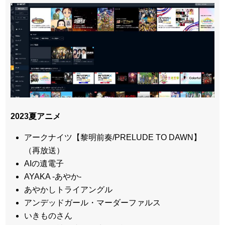
2023夏アニメ
アークナイツ【黎明前奏/PRELUDE TO DAWN】
（再放送）
AIの遺電子
AYAKA ‐あやか‐
あやかしトライアングル
アンデッドガール・マーダーファルス
いきものさん