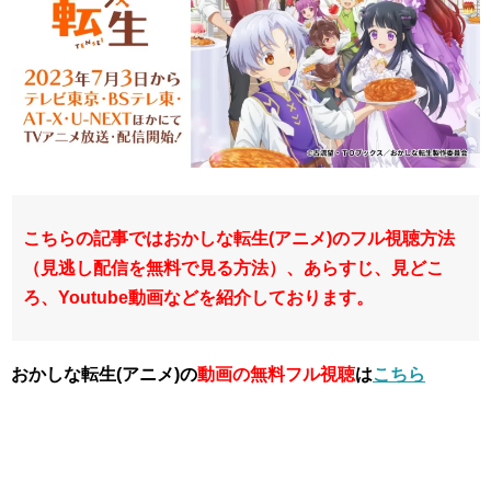
こちらの記事ではおかしな転生(アニメ)のフル視聴方法
（見逃し配信を無料で見る方法）、あらすじ、見どこ
ろ、Youtube動画などを紹介しております。
おかしな転生(アニメ)の
動画の無料フル視聴
は
こちら