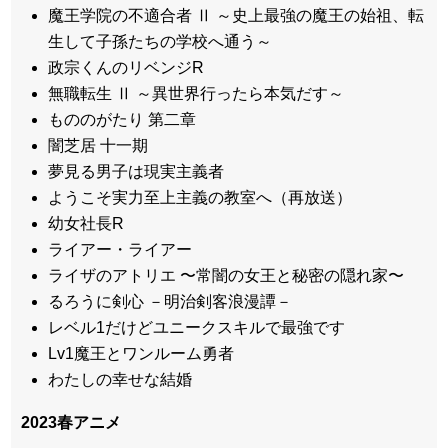
魔王学院の不適合者 Ⅱ ～史上最強の魔王の始祖、転
生して子孫たちの学校へ通う～
政宗くんのリベンジR
無職転生 Ⅱ ～異世界行ったら本気だす～
もののがたり 第二章
闇芝居 十一期
夢見る男子は現実主義者
ようこそ実力至上主義の教室へ（再放送）
幼女社長R
ライアー・ライアー
ライザのアトリエ 〜常闇の女王と秘密の隠れ家〜
るろうに剣心 －明治剣客浪漫譚－
レベル1だけどユニークスキルで最強です
Lv1魔王とワンルーム勇者
わたしの幸せな結婚
2023春アニメ