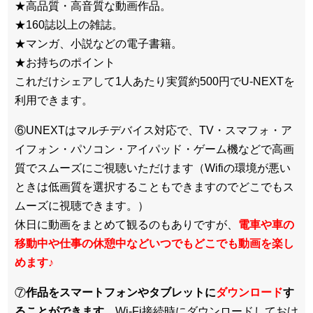
★高品質・高音質な動画作品。
★160誌以上の雑誌。
★マンガ、小説などの電子書籍。
★お持ちのポイント
これだけシェアして1人あたり実質約500円でU-NEXTを
利用できます。
⑥UNEXTはマルチデバイス対応で、TV・スマフォ・ア
イフォン・パソコン・アイパッド・ゲーム機などで高画
質でスムーズにご視聴いただけます（Wifiの環境が悪い
ときは低画質を選択することもできますのでどこでもス
ムーズに視聴できます。）
休日に動画をまとめて観るのもありですが、
電車や車の
移動中や仕事の休憩中などいつでもどこでも動画を楽し
めます
♪
⑦
作品をスマートフォンやタブレットに
ダウンロード
す
ることができます
。Wi-Fi接続時にダウンロードしておけ