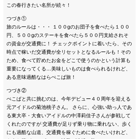
この春行きたい名所が続々！
つづき①
旅のルールは・・・ １００gのお団子を食べたら１００
円、５００gのステーキを食べたら５００円支給されそ
の資金が交通費に！ チェックポイントに着いたら、その
時点で稼いだ交通費が全リセットとなるルールも！その
ため、食べて貯めたお金をどこで使うのかという計算も
重要になってくる…美味しいものは食べられるけれど、
ある意味過酷なはらぺこぱ旅！
つづき②
ぺこぱと共に挑むのは、今年デビュー４０周年を迎える
元アイドルの菊池桃子さん。 さらに、心強い助っ人であ
る東大卒・大食いアイドルの中澤莉佳子さんが参戦して
くれたのですが 交通費が足りず乗り物に乗れない、歩く
にも過酷な山道、交通費を稼ぐために食べたいけれど、