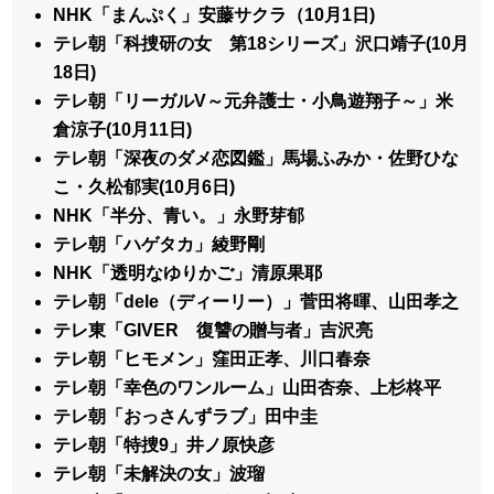
NHK「まんぷく」安藤サクラ（10月1日)
テレ朝「科捜研の女 第18シリーズ」沢口靖子(10月
18日)
テレ朝「リーガルV～元弁護士・小鳥遊翔子～」米
倉涼子(10月11日)
テレ朝「深夜のダメ恋図鑑」馬場ふみか・佐野ひな
こ・久松郁実(10月6日)
NHK「半分、青い。」永野芽郁
テレ朝「ハゲタカ」綾野剛
NHK「透明なゆりかご」清原果耶
テレ朝「dele（ディーリー）」菅田将暉、山田孝之
テレ東「GIVER 復讐の贈与者」吉沢亮
テレ朝「ヒモメン」窪田正孝、川口春奈
テレ朝「幸色のワンルーム」山田杏奈、上杉柊平
テレ朝「おっさんずラブ」田中圭
テレ朝「特捜9」井ノ原快彦
テレ朝「未解決の女」波瑠