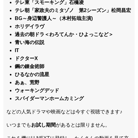
テレ東「スモーキング」石橋凌
テレ朝「家政夫のミタゾノ 第2シーズン」松岡昌宏
BG～身辺警護人～（木村拓哉主演)
ホリデイラヴ
過去の朝ドラ＜わろてんか・ひよっこなど＞
青い海の伝説
IT
ドクターX
鋼の錬金術師
ひるなかの流星
あぁ、荒野
ウォーキングデッド
スパイダーマンホームカミング
などの人気ドラマや映画などは今すぐ視聴できます♪
いつまでも
お試し
期間
があるとは限りません。