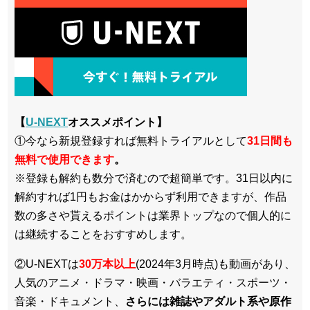
【
U-NEXT
オススメポイント】
①今なら新規登録すれば無料トライアルとして
3
1日間も
無料で使用できます
。
※登録も解約も数分で済むので超簡単です。31日以内に
解約すれば1円もお金はかからず利用できますが、作品
数の多さや貰えるポイントは業界トップなので個人的に
は継続することをおすすめします。
②U-NEXTは
30万本以上
(2024年3月時点)も動画があり、
人気のアニメ・ドラマ・映画・バラエティ・スポーツ・
音楽・ドキュメント、
さらには雑誌やアダルト系や原作