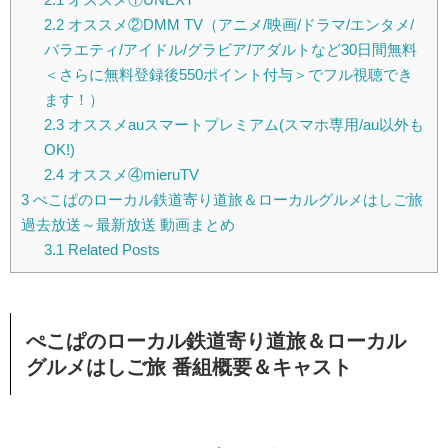
2.2
オススメ②DMM TV（アニメ/映画/ドラマ/エンタメ/
バラエティ/アイドル/グラビア/アダルトなど30日間無料
＜さらに無料登録後550ポイント付与＞でフル視聴でき
ます！）
2.3
オススメauスマートプレミアム(スマホ専用/au以外も
OK!)
2.4
オススメ④mieruTV
3
ぺこぱのローカル鉄道寄り道旅＆ローカルグルメはしご旅
過去放送～最新放送 動画まとめ
3.1
Related Posts
ぺこぱのローカル鉄道寄り道旅＆ローカル
グルメはしご旅
番組概要＆キャスト