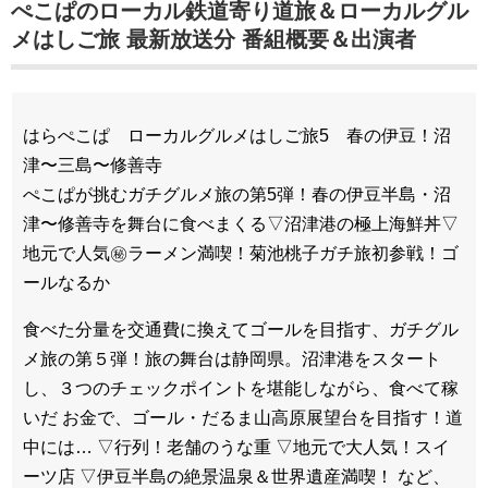
ぺこぱのローカル鉄道寄り道旅＆ローカルグル
メはしご旅 最新放送分 番組概要＆出演者
はらぺこぱ ローカルグルメはしご旅5 春の伊豆！沼
津〜三島〜修善寺
ぺこぱが挑むガチグルメ旅の第5弾！春の伊豆半島・沼
津〜修善寺を舞台に食べまくる▽沼津港の極上海鮮丼▽
地元で人気㊙ラーメン満喫！菊池桃子ガチ旅初参戦！ゴ
ールなるか
食べた分量を交通費に換えてゴールを目指す、ガチグル
メ旅の第５弾！旅の舞台は静岡県。沼津港をスタート
し、３つのチェックポイントを堪能しながら、食べて稼
いだ お金で、ゴール・だるま山高原展望台を目指す！道
中には… ▽行列！老舗のうな重 ▽地元で大人気！スイ
ーツ店 ▽伊豆半島の絶景温泉＆世界遺産満喫！ など、