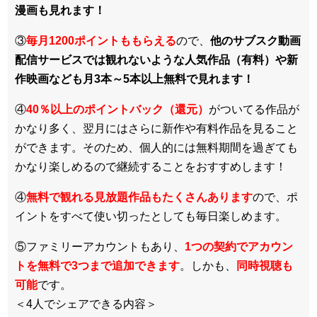
漫画も見れます！
③
毎月1200ポイントももらえる
ので、
他のサブスク動画
配信サービスでは観れないような人気作品（有料）や新
作映画なども月3本～5本以上無料で見れます！
④
40％以上のポイントバック（還元）
がついてる作品が
かなり多く、翌月にはさらに新作や有料作品を見ること
ができます。そのため、個人的には無料期間を過ぎても
かなり楽しめるので継続することをおすすめします！
④
無料で観れる見放題作品もたくさんあります
ので、ポ
イントをすべて使い切ったとしても毎日楽しめます。
⑤ファミリーアカウントもあり、
1つの契約でアカウン
トを無料で3つまで追加できます
。しかも、
同時視聴も
可能
です。
＜4人でシェアできる内容＞