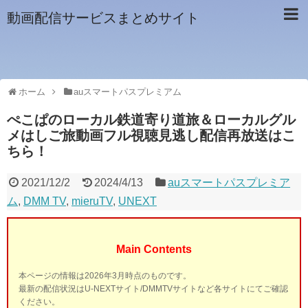
動画配信サービスまとめサイト
ホーム
auスマートパスプレミアム
ぺこぱのローカル鉄道寄り道旅＆ローカルグル
メはしご旅動画フル視聴見逃し配信再放送はこ
ちら！
2021/12/2
2024/4/13
auスマートパスプレミア
ム
,
DMM TV
,
mieruTV
,
UNEXT
Main Contents
本ページの情報は2026年3月時点のものです。
最新の配信状況はU-NEXTサイト/DMMTVサイトなど各サイトにてご確認
ください。