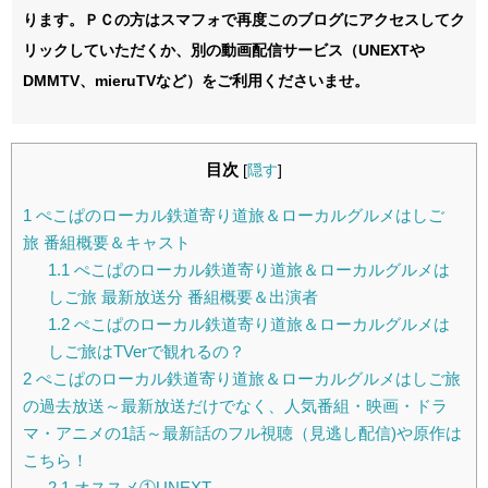
ります。ＰＣの方はスマフォで再度このブログにアクセスしてク
リックしていただくか、別の動画配信サービス（UNEXTや
DMMTV、mieruTVなど）をご利用くださいませ。
目次
[
隠す
]
1
ぺこぱのローカル鉄道寄り道旅＆ローカルグルメはしご
旅 番組概要＆キャスト
1.1
ぺこぱのローカル鉄道寄り道旅＆ローカルグルメは
しご旅 最新放送分 番組概要＆出演者
1.2
ぺこぱのローカル鉄道寄り道旅＆ローカルグルメは
しご旅はTVerで観れるの？
2
ぺこぱのローカル鉄道寄り道旅＆ローカルグルメはしご旅
の過去放送～最新放送だけでなく、人気番組・映画・ドラ
マ・アニメの1話～最新話のフル視聴（見逃し配信)や原作は
こちら！
2.1
オススメ①UNEXT