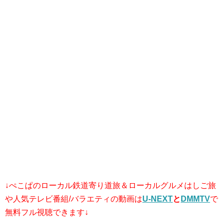
↓ぺこぱのローカル鉄道寄り道旅＆ローカルグルメはしご旅
や人気テレビ番組/バラエティの動画は
U-NEXT
と
DMMTV
で
無料フル視聴できます↓