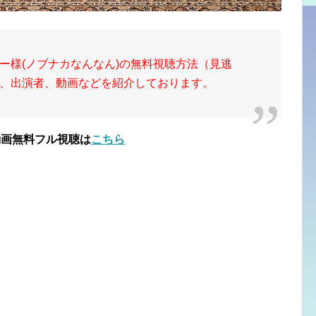
ー様(ノブナカなんなん)の無料視聴方法（見逃
、出演者、動画などを紹介しております。
動画無料フル視聴は
こちら