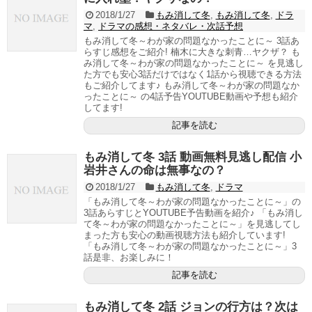
2018/1/27
もみ消して冬
,
もみ消して冬
,
ドラ
マ
,
ドラマの感想・ネタバレ・次話予想
もみ消して冬～わが家の問題なかったことに～ 3話あ
らすじ感想をご紹介! 楠木に大きな刺青…ヤクザ？ も
み消して冬～わが家の問題なかったことに～ を見逃し
た方でも安心3話だけではなく1話から視聴できる方法
もご紹介してます♪ もみ消して冬～わが家の問題なか
ったことに～ の4話予告YOUTUBE動画や予想も紹介
してます!
記事を読む
もみ消して冬 3話 動画無料見逃し配信 小
岩井さんの命は無事なの？
2018/1/27
もみ消して冬
,
ドラマ
「もみ消して冬～わが家の問題なかったことに～」の
3話あらすじとYOUTUBE予告動画を紹介♪ 「もみ消し
て冬～わが家の問題なかったことに～」を見逃してし
まった方も安心の動画視聴方法も紹介しています!
「もみ消して冬～わが家の問題なかったことに～」3
話是非、お楽しみに！
記事を読む
もみ消して冬 2話 ジョンの行方は？次は