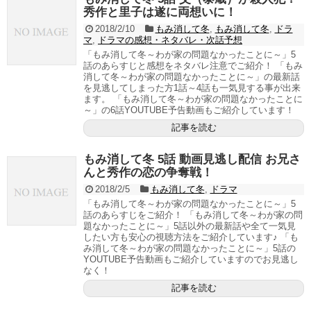
秀作と里子は遂に両想いに！
2018/2/10
もみ消して冬
,
もみ消して冬
,
ドラ
マ
,
ドラマの感想・ネタバレ・次話予想
「もみ消して冬～わが家の問題なかったことに～」5
話のあらすじと感想をネタバレ注意でご紹介！ 「もみ
消して冬～わが家の問題なかったことに～」の最新話
を見逃してしまった方1話～4話も一気見する事が出来
ます。 「もみ消して冬～わが家の問題なかったことに
～」の6話YOUTUBE予告動画もご紹介しています！
記事を読む
もみ消して冬 5話 動画見逃し配信 お兄さ
んと秀作の恋の争奪戦！
2018/2/5
もみ消して冬
,
ドラマ
「もみ消して冬～わが家の問題なかったことに～」5
話のあらすじをご紹介！ 「もみ消して冬～わが家の問
題なかったことに～」5話以外の最新話や全て一気見
したい方も安心の視聴方法をご紹介しています♪ 「も
み消して冬～わが家の問題なかったことに～」5話の
YOUTUBE予告動画もご紹介していますのでお見逃し
なく！
記事を読む