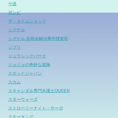
サ道
ザンビ
ザ・タイムショック
シグナル
シグナル 長期未解決事件捜査班
ジブリ
ジュラシックパーク
ジョジョの奇妙な冒険
スカッとジャパン
スカム
スキャンダル専門弁護士QUEEN
スターウォーズ
ストロベリーナイト・サーガ
スモーキング