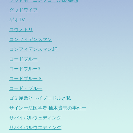
グッドモーニングコール2の感想
グッドワイフ
ゲオTV
コウノドリ
コンフィデンスマン
コンフィデンスマンJP
コードブルー
コードブルー3
コードブルー３
コード・ブルー
ゴミ屋敷とトイプードルと私
サインー法医学者 柚木貴志の事件ー
サバイバルウェディング
サバイバルウエディング