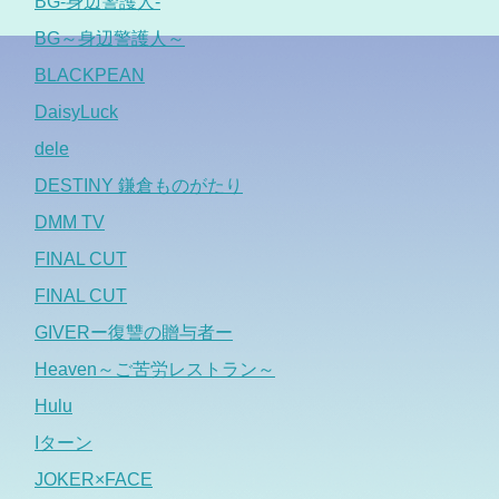
BG-身辺警護人-
BG～身辺警護人～
BLACKPEAN
DaisyLuck
dele
DESTINY 鎌倉ものがたり
DMM TV
FINAL CUT
FINAL CUT
GIVERー復讐の贈与者ー
Heaven～ご苦労レストラン～
Hulu
Iターン
JOKER×FACE