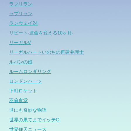
ラブリラン
ラブリラン
ランウェイ24
リピート-運命を変える10ヶ月-
リーガルV
リーガルハートいのちの再建弁護士
ルパンの娘
ルームロンダリング
ロンドンハーツ
下町ロケット
不倫食堂
世にも奇妙な物語
世界の果てまでイッテQ!
世界仰天ニュース