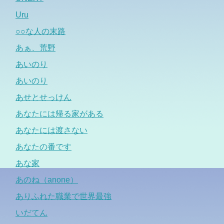
Uru
○○な人の末路
あぁ、荒野
あいのり
あいのり
あせとせっけん
あなたには帰る家がある
あなたには渡さない
あなたの番です
あな家
あのね（anone）
ありふれた職業で世界最強
いだてん