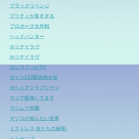
ブラックリベンジ
プリティが多すぎる
プロポーズ大作戦
ヘッドハンター
ホリデイラヴ
ホリデイラヴ
ホンマでっかTV
ボイス110緊急指令室
ボヘミアンラプソディ
マジで航海してます
マジムリ学園
マツコの知らない世界
ミストレス-女たちの秘密-
ミニオンズ