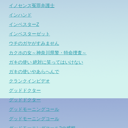
イノセンス冤罪弁護士
インハンド
インベスターZ
インベスターゼット
ウチのガヤがすみません
カクホの女～神奈川県警・特命捜査～
ガキの使い 絶対に笑ってはいけない
ガキの使いやあらへんで
クランクインビデオ
グッドドクター
グッドドクター
グッドモーニングコール
グッドモーニングコール