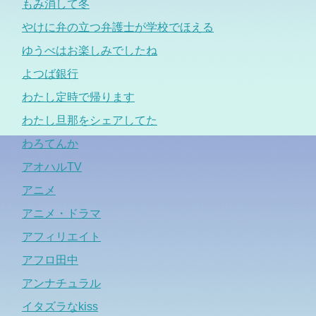
もみ消して冬
やけに弁の立つ弁護士が学校でほえる
ゆうべはお楽しみでしたね
よつば銀行
わたし定時で帰ります
わたし旦那をシェアしてた
わろてんか
アオハルTV
アニメ
アニメ・ドラマ
アフィリエイト
アフロ田中
アンナチュラル
イタズラなkiss