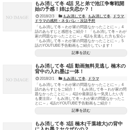
もみ消して冬 4話 兄と弟で池江争奪戦開
始の予感！姉は失恋か？！
2018/2/3
もみ消して冬
,
もみ消して冬
,
ドラマ
,
ドラマの感想・ネタバレ・次話予想
「もみ消して冬～わが家の問題なかったことに～」4
話のあらすじと感想をご紹介！ 「もみ消して冬～わが
家の問題なかったことに～」4話を見逃した方も安心♪
「もみ消して冬～わが家の問題なかったことに～」5
話のYOUTUBE予告動画もご紹介しています！
記事を読む
もみ消して冬 4話 動画無料見逃し 楠木の
背中の入れ墨は一体！
2018/2/1
もみ消して冬
,
ドラマ
「もみ消して冬～わが家の問題なかったことに～」4
話のあらすじをご紹介！ 「もみ消して冬～わが家の問
題なかったことに～」4話や最新話を一気見したい方
も要注目♪ 「もみ消して冬～わが家の問題なかったこ
とに～」4話のYOUTUBE予告動画もご紹介！
記事を読む
もみ消して冬 3話 楠木(千葉雄大)の背中
に入れ墨？ヤクザなの？