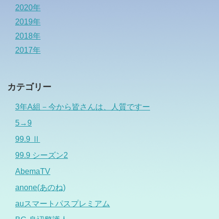
2020年
2019年
2018年
2017年
カテゴリー
3年A組－今から皆さんは、人質ですー
5→9
99.9 Ⅱ
99.9 シーズン2
AbemaTV
anone(あのね)
auスマートパスプレミアム