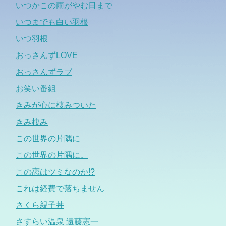
いつかこの雨がやむ日まで
いつまでも白い羽根
いつ羽根
おっさんずLOVE
おっさんずラブ
お笑い番組
きみが心に棲みついた
きみ棲み
この世界の片隅に
この世界の片隅に。
この恋はツミなのか!?
これは経費で落ちません
さくら親子丼
さすらい温泉 遠藤憲一