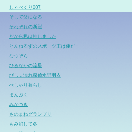
しゃべくり007
そして父になる
それぞれの断崖
だから私は推しました
とんねるずのスポーツ王は俺だ
なつぞら
ひるなかの流星
びしょ濡れ探偵水野羽衣
べしゃり暮らし
まんぷく
みかづき
ものまねグランプリ
もみ消して冬