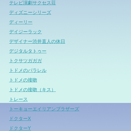
テレビ演劇サクセス荘
ディズニーシリーズ
ディーリー
デイジーラック
デザイナー渋井直人の休日
デジタルタトゥー
トクサツガガガ
トドメのパラレル
トドメの接吻
トドメの接吻（キス）
トレース
トーキョーエイリアンブラザーズ
ドクターX
ドクターY