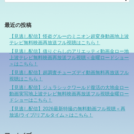
最近の投稿
【見逃し配信】怪盗グルーのミニオン超変身動画地上波
テレビ無料映画再放送フル視聴はこちら！
【見逃し配信】借りぐらしのアリエッティ動画金ロー地
上波テレビ無料映画再放送フル視聴＜金曜ロードショー
＞はこちら！
【見逃し配信】超調査チューズデイ動画無料再放送フル
視聴はこちら！
【見逃し配信】ジュラシックワールド復活の大地金ロー
動画実写地上波テレビ無料映画再放送フル視聴金曜ロー
ドショーはこちら！
【見逃し配信】2026最新特撮の無料動画フル視聴＜再
放送/ライブ/リアルタイム＞はこちら！