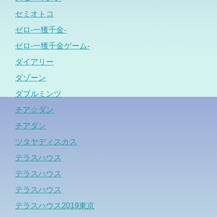
セミオトコ
ゼロ-一獲千金-
ゼロ-一獲千金ゲーム-
ダイアリー
ダゾーン
ダブルミンツ
チア☆ダン
チアダン
ツタヤディスカス
テラスハウス
テラスハウス
テラスハウス
テラスハウス2019東京