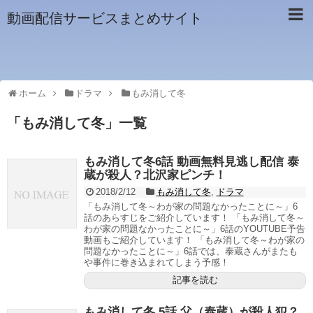
動画配信サービスまとめサイト
ホーム
ドラマ
もみ消して冬
「
もみ消して冬
」
一覧
もみ消して冬6話 動画無料見逃し配信 泰
蔵が殺人？北沢家ピンチ！
2018/2/12
もみ消して冬
,
ドラマ
「もみ消して冬～わが家の問題なかったことに～」6
話のあらすじをご紹介しています！ 「もみ消して冬～
わが家の問題なかったことに～」6話のYOUTUBE予告
動画もご紹介しています！ 「もみ消して冬～わが家の
問題なかったことに～」6話では、泰蔵さんがまたも
や事件に巻き込まれてしまう予感！
記事を読む
もみ消して冬 5話 父（泰蔵）が殺人犯？