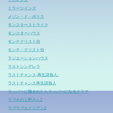
ミラーツインズ
メゾン・ド・ポリス
モンスターストライク
モンスターハウス
モンテクリスト伯
モンテ・クリスト伯
ラジエーションハウス
ラストシンデレラ
ラストチャンス-再生請負人-
ラストチャンス再生請負人
ラッパーに噛まれたらラッパーになるドラマ
ラブホの上野さん2
ラブラブエイリアン2