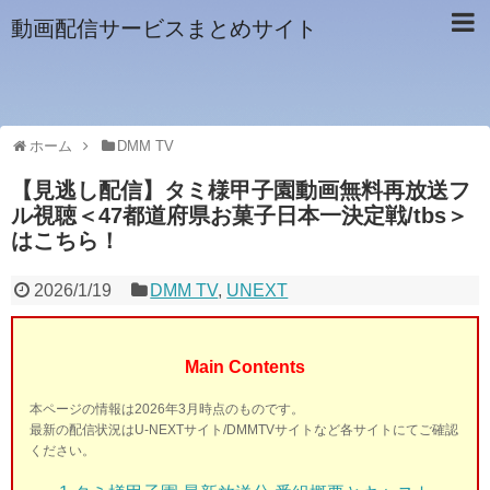
動画配信サービスまとめサイト
ホーム
DMM TV
【見逃し配信】タミ様甲子園動画無料再放送フ
ル視聴＜47都道府県お菓子日本一決定戦/tbs＞
はこちら！
2026/1/19
DMM TV
,
UNEXT
Main Contents
本ページの情報は2026年3月時点のものです。
最新の配信状況はU-NEXTサイト/DMMTVサイトなど各サイトにてご確認
ください。