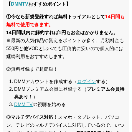
【
DMMTV
おすすめポイント】
①今なら新規登録すれば無料トライアルとして
14日間も
無料で使用できます。
14日間以内に解約すれば1円もお金はかかりません。
※最新の人気作品や貰えるポイントが多く、月額料金も
550円と他VODと比べても圧倒的に安いので個人的には
継続利用をおすすめします。
②無料登録まで超簡単！
DMMアカウントを作成する（
ログイン
する）
DMMプレミアム会員に登録する（
プレミアム会員特
典あり！
）
DMM TV
の視聴を始める
③
マルチデバイス対応！
スマホ・タブレット、パソコ
ン、テレビのマルチデバイスに対応している
ので、いつ