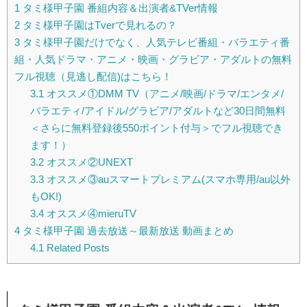
1
タミ様甲子園 番組内容＆出演者&TVer情報
2
タミ様甲子園はTverで見れるの？
3
タミ様甲子園だけでなく、人気テレビ番組・バラエティ番
組・人気ドラマ・アニメ・映画・グラビア・アダルトの無料
フル視聴（見逃し配信)はこちら！
3.1
オススメ①DMM TV（アニメ/映画/ドラマ/エンタメ/
バラエティ/アイドル/グラビア/アダルトなど30日間無料
＜さらに無料登録後550ポイント付与＞でフル視聴でき
ます！）
3.2
オススメ②UNEXT
3.3
オススメ③auスマートプレミアム(スマホ専用/au以外
もOK!)
3.4
オススメ④mieruTV
4
タミ様甲子園 過去放送～最新放送 動画まとめ
4.1
Related Posts