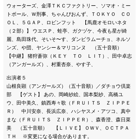
ウォーターズ、金澤ＴＫＣファクトリー、ソマオ・ミー
トボール、Ｗ刑事、ちゃんぴおんず、ＴＯＫＹＯ ＣＯ
ＯＬ、５ＧＡＰ、ロビンフット 【馬鹿オモロいネタ
（２部）】 ウエスＰ、蛙亭、ガクヅケ、今夜も星が綺
麗、島田珠代、そいそ〜す、ダンビラムーチョ、ネルソ
ンズ、や団、ヤンシー＆マリコンヌ （五十音順）
【中継】 猪狩蒼弥（ＫＥＹ ＴＯ ＬＩＴ）、田中卓志
（アンガールズ）、村重杏奈、やす子、
出演者５
山根良顕（アンガールズ）（五十音順）／ダチョウ倶楽
部 【ゲスト】 あの、岡崎紗絵、国本梨紗、高橋ユ
ウ、田中美久、鎮西寿々歌（ＦＲＵＩＴＳ ＺＩＰＰＥ
Ｒ） 中川安奈、長浜広奈、ハシヤスメ・アツコ、真中
まな（ＦＲＵＩＴＳ ＺＩＰＰＥＲ）、森香澄、森日菜
美 （五十音順） 【ＬＩＶＥ】 ＯＷＶ、ＯＣＴＰＡ
ＴＨ ※変更になる場合があります。