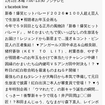
1月1日 木曜 7:00 -13:50 フジテレビ
x facebok line
新春！爆笑ヒットパレード２０２６★１００人超え芸人
で生放送▼視聴者お年玉企画も
今年で５９回目となる正月の風物詩『新春！爆笑ヒット
パレード』。ＭＣかまいたちで笑いっぱなしの生放送を
お届け！レジェンドから新星まで…漫才＆コント・ピン
芸人の王者集結！ ▼アンガールズ田中卓志＆山根良顕、
猪狩蒼弥（ＫＥＹ ＴＯ ＬＩＴ）、村重杏奈、やす子
が視聴者へのお年玉をかけて体当たりチャレンジ中継！
因縁のかまいたち山内健司ＶＳアンガ田中対決も！？ ▼
昨日の紅白歌合戦を最速ものまねＧＰ開催！
最強ものまねタレントが大晦日から本気で準備して元日
生放送で披露！紅白出演ご本人が審査員で登場！？ ▼う
ま年特別企画！「ウマれたて」の新キャラ誕生の瞬間…
くっきー！衝撃新キャラで現る！井戸田潤は〇〇師
匠！？和田まんじゅう、ななまがり森下直人、レインボ