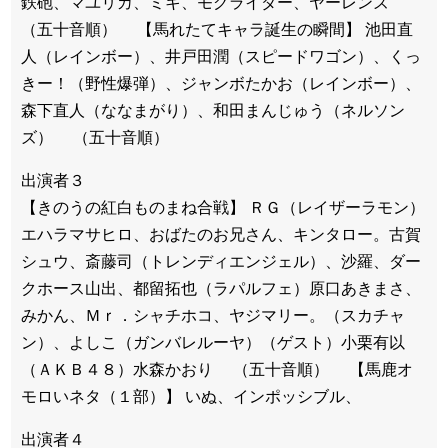
鉄砲、マユリカ、ミキ、モグライダー、ヤーレンズ
（五十音順） 【馬れたてキャラ誕生の瞬間】 池田直
人（レインボー）、井戸田潤（スピードワゴン）、くっ
きー！（野性爆弾）、ジャンボたかお（レインボー）、
森下直人（ななまがり）、和田まんじゅう（ネルソン
ズ） （五十音順）
出演者３
【きのうの紅白ものまね合戦】 ＲＧ（レイザーラモン）
エハラマサヒロ、おばたのお兄さん、キンタロー。古賀
シュウ、斎藤司（トレンディエンジェル）、沙羅、ダー
クホース山出、都留拓也（ラパルフェ）原口あきまさ、
みかん、Ｍｒ．シャチホコ、ヤジマリー。（スカチャ
ン）、よしこ（ガンバレルーヤ）（ゲスト）小栗有以
（ＡＫＢ４８）水森かおり （五十音順） 【馬鹿オ
モロいネタ（１部）】 いぬ、インポッシブル、
出演者４