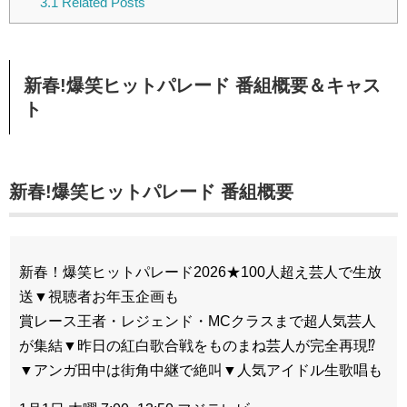
3.1
Related Posts
新春!爆笑ヒットパレード 番組概要＆キャス
ト
新春!爆笑ヒットパレード 番組概要
新春！爆笑ヒットパレード2026★100人超え芸人で生放
送▼視聴者お年玉企画も
賞レース王者・レジェンド・MCクラスまで超人気芸人
が集結▼昨日の紅白歌合戦をものまね芸人が完全再現⁉
▼アンガ田中は街角中継で絶叫▼人気アイドル生歌唱も