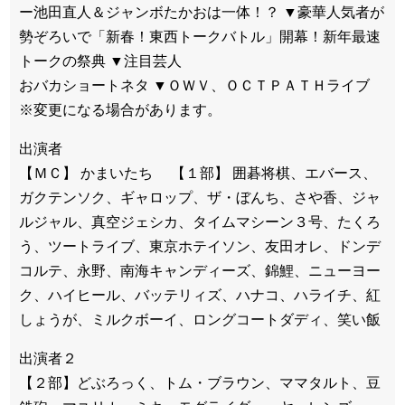
ー池田直人＆ジャンボたかおは一体！？ ▼豪華人気者が
勢ぞろいで「新春！東西トークバトル」開幕！新年最速
トークの祭典 ▼注目芸人
おバカショートネタ ▼ＯＷＶ、ＯＣＴＰＡＴＨライブ
※変更になる場合があります。
出演者
【ＭＣ】 かまいたち 【１部】 囲碁将棋、エバース、
ガクテンソク、ギャロップ、ザ・ぼんち、さや香、ジャ
ルジャル、真空ジェシカ、タイムマシーン３号、たくろ
う、ツートライブ、東京ホテイソン、友田オレ、ドンデ
コルテ、永野、南海キャンディーズ、錦鯉、ニューヨー
ク、ハイヒール、バッテリィズ、ハナコ、ハライチ、紅
しょうが、ミルクボーイ、ロングコートダディ、笑い飯
出演者２
【２部】どぶろっく、トム・ブラウン、ママタルト、豆