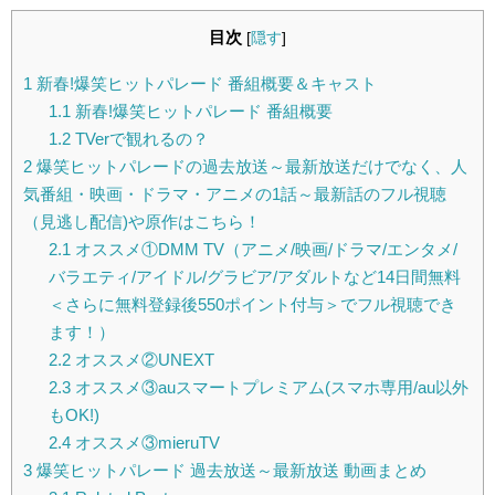
目次
[
隠す
]
1
新春!爆笑ヒットパレード 番組概要＆キャスト
1.1
新春!爆笑ヒットパレード 番組概要
1.2
TVerで観れるの？
2
爆笑ヒットパレードの過去放送～最新放送だけでなく、人
気番組・映画・ドラマ・アニメの1話～最新話のフル視聴
（見逃し配信)や原作はこちら！
2.1
オススメ①DMM TV（アニメ/映画/ドラマ/エンタメ/
バラエティ/アイドル/グラビア/アダルトなど14日間無料
＜さらに無料登録後550ポイント付与＞でフル視聴でき
ます！）
2.2
オススメ②UNEXT
2.3
オススメ③auスマートプレミアム(スマホ専用/au以外
もOK!)
2.4
オススメ③mieruTV
3
爆笑ヒットパレード 過去放送～最新放送 動画まとめ