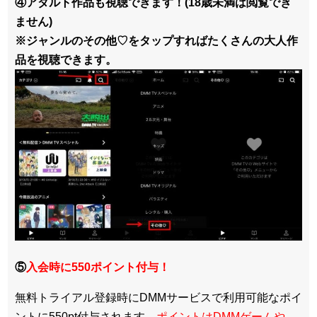
④アダルト作品も視聴できます！(18歳未満は閲覧でき
ません)
※ジャンルのその他♡をタップすればたくさんの大人作
品を視聴できます。
⑤
入会時に550ポイント付与！
無料トライアル登録時にDMMサービスで利用可能なポイ
ントに550pt付与されます。
ポイントはDMMゲームや