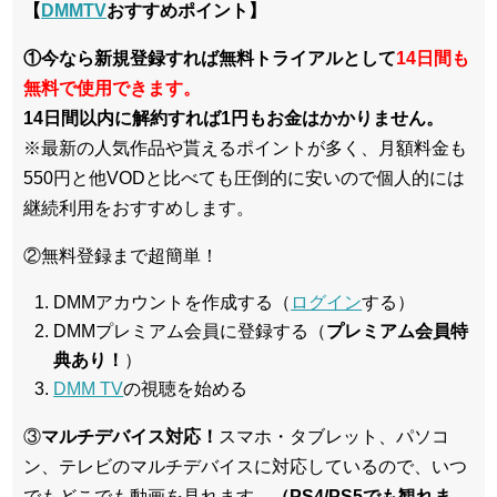
【
DMMTV
おすすめポイント】
①今なら新規登録すれば無料トライアルとして
14日間も
無料で使用できます。
14日間以内に解約すれば1円もお金はかかりません。
※最新の人気作品や貰えるポイントが多く、月額料金も
550円と他VODと比べても圧倒的に安いので個人的には
継続利用をおすすめします。
②無料登録まで超簡単！
DMMアカウントを作成する（
ログイン
する）
DMMプレミアム会員に登録する（
プレミアム会員特
典あり！
）
DMM TV
の視聴を始める
③
マルチデバイス対応！
スマホ・タブレット、パソコ
ン、テレビのマルチデバイスに対応している
ので、いつ
でもどこでも動画を見れます。
（PS4/PS5でも観れま