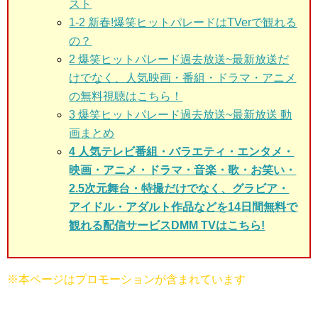
スト
1-2
新春!爆笑ヒットパレードはTVerで観れる
の？
2
爆笑ヒットパレード過去放送~最新放送だ
けでなく、人気映画・番組・ドラマ・アニメ
の無料視聴はこちら！
3
爆笑ヒットパレード過去放送~最新放送 動
画まとめ
4 人気テレビ番組・バラエティ・エンタメ・
映画・アニメ・ドラマ・音楽・歌・お笑い・
2.5次元舞台・特撮だけでなく、グラビア・
アイドル・アダルト作品などを14日間無料で
観れる配信サービスDMM TVはこちら!
※本ページはプロモーションが含まれています