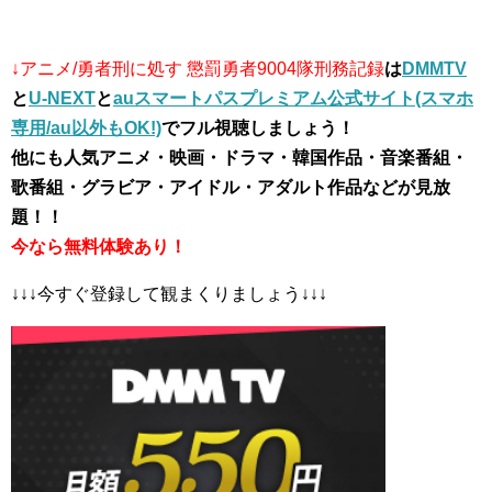
↓アニメ/勇者刑に処す 懲罰勇者9004隊刑務記録
は
DMMTV
と
U-NEXT
と
auスマートパスプレミアム公式サイト(スマホ
専用/au以外もOK!)
でフル視聴しましょう！
他にも人気アニメ・映画・ドラマ・韓国作品・音楽番組・
歌番組・グラビア・アイドル・アダルト作品などが見放
題！！
今なら無料体験あり！
↓↓↓今すぐ登録して観まくりましょう↓↓↓