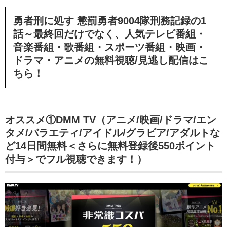
勇者刑に処す 懲罰勇者9004隊刑務記録の
1
話～最終回
だけでなく、
人気テレビ番組・
音楽番組・歌番組・スポーツ番組・映画・
ドラマ・アニメの無料視聴/見逃し配信
はこ
ちら！
オススメ①DMM TV（アニメ/映画/ドラマ/エン
タメ/バラエティ/アイドル/グラビア/アダルトな
ど14日間無料＜さらに無料登録後550ポイント
付与＞でフル視聴できます！）