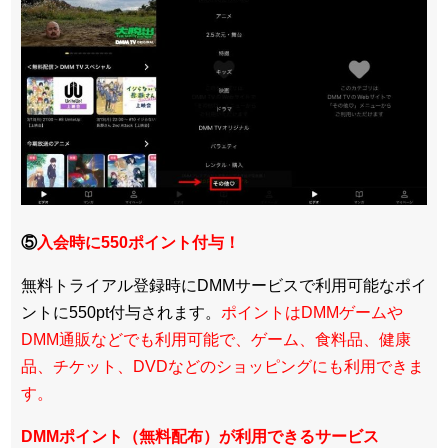
⑤
入会時に550ポイント付与！
無料トライアル登録時にDMMサービスで利用可能なポイ
ントに550pt付与されます。
ポイントはDMMゲームや
DMM通販などでも利用可能で、ゲーム、食料品、健康
品、チケット、DVDなどのショッピングにも利用できま
す。
DMMポイント（無料配布）が利用できるサービス