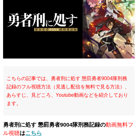
こちらの記事では、勇者刑に処す 懲罰勇者9004隊刑務
記録のフル視聴方法（見逃し配信を無料で見る方法）、
あらすじ、見どころ、Youtube動画などを紹介しており
ます。
勇者刑に処す 懲罰勇者9004隊刑務記録の
動画無料フ
ル視聴
は
こちら