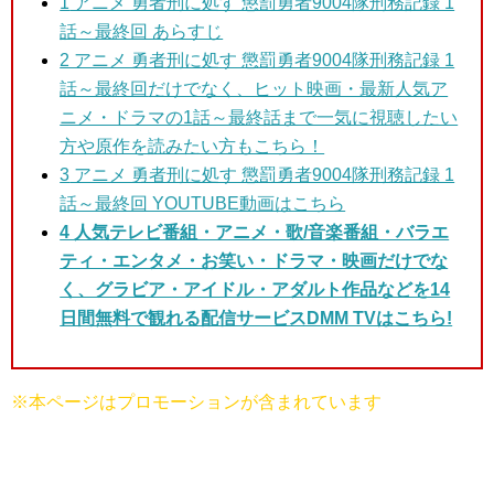
1
アニメ 勇者刑に処す 懲罰勇者9004隊刑務記録 1
話～最終回 あらすじ
2 アニメ 勇者刑に処す 懲罰勇者9004隊刑務記録 1
話～最終回
だけでなく、ヒット映画・最新人気ア
ニメ・ドラマの1話～最終話まで一気に視聴したい
方や原作を読みたい方もこちら！
3
アニメ 勇者刑に処す 懲罰勇者9004隊刑務記録 1
話～最終回 YOUTUBE動画はこちら
4 人気テレビ番組・アニメ・歌/音楽番組・バラエ
ティ・エンタメ・お笑い・ドラマ・映画だけでな
く、グラビア・アイドル・アダルト作品などを14
日間無料で観れる配信サービスDMM TVはこちら!
※本ページはプロモーションが含まれています