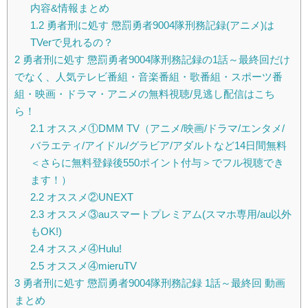
内容&情報まとめ
1.2
勇者刑に処す 懲罰勇者9004隊刑務記録(アニメ)は
TVerで見れるの？
2
勇者刑に処す 懲罰勇者9004隊刑務記録の1話～最終回だけ
でなく、人気テレビ番組・音楽番組・歌番組・スポーツ番
組・映画・ドラマ・アニメの無料視聴/見逃し配信はこち
ら！
2.1
オススメ①DMM TV（アニメ/映画/ドラマ/エンタメ/
バラエティ/アイドル/グラビア/アダルトなど14日間無料
＜さらに無料登録後550ポイント付与＞でフル視聴でき
ます！）
2.2
オススメ②UNEXT
2.3
オススメ③auスマートプレミアム(スマホ専用/au以外
もOK!)
2.4
オススメ④Hulu!
2.5
オススメ④mieruTV
3
勇者刑に処す 懲罰勇者9004隊刑務記録 1話～最終回 動画
まとめ