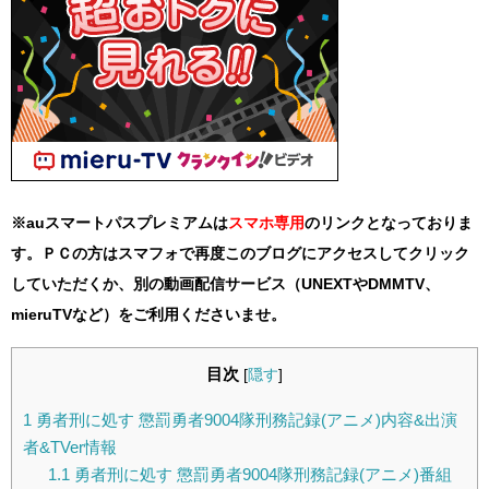
※auスマートパスプレミアムは
スマホ
専用
のリンクとなっておりま
す。ＰＣの方はスマフォで再度このブログにアクセスしてクリック
していただくか、別の動画配信サービス（UNEXTやDMMTV、
mieruTVなど）をご利用くださいませ。
目次
[
隠す
]
1
勇者刑に処す 懲罰勇者9004隊刑務記録(アニメ)内容&出演
者&TVer情報
1.1
勇者刑に処す 懲罰勇者9004隊刑務記録(アニメ)番組