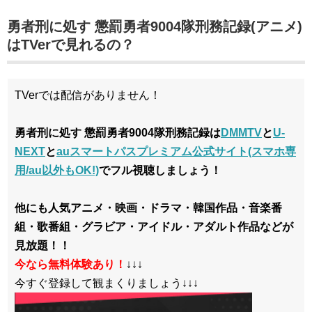
勇者刑に処す 懲罰勇者9004隊刑務記録(アニメ)
はTVerで見れるの？
TVerでは配信がありません！
勇者刑に処す 懲罰勇者9004隊刑務記録は
DMMTV
と
U-
NEXT
と
auスマートパスプレミアム公式サイト(スマホ専
用/au以外もOK!)
でフル視聴しましょう！
他にも人気アニメ・映画・ドラマ・韓国作品・音楽番
組・歌番組・グラビア・アイドル・アダルト作品などが
見放題！！
今なら無料体験あり！
↓↓↓
今すぐ登録して観まくりましょう↓↓↓