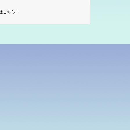
はこちら！