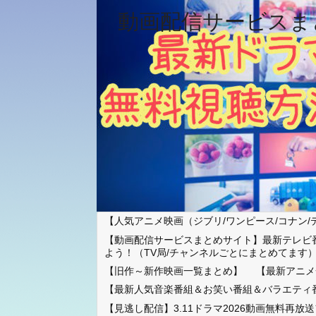
動画配信サービスま
【人気アニメ映画（ジブリ/ワンピース/コナン/
【動画配信サービスまとめサイト】最新テレビ
よう！（TV局/チャンネルごとにまとめてます
【旧作～新作映画一覧まとめ】
【最新アニメ
【最新人気音楽番組＆お笑い番組＆バラエティ
【見逃し配信】3.11ドラマ2026動画無料再