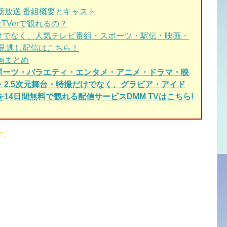
新放送 番組概要とキャスト
はTVerで観れるの？
けでなく、人気テレビ番組・スポーツ・駅伝・映画・
/見逃し配信はこちら！
画まとめ
スポーツ・バラエティ・エンタメ・アニメ・ドラマ・映
2.5次元舞台・特撮だけでなく、グラビア・アイド
14日間無料で観れる配信サービスDMM TVはこちら!
す。