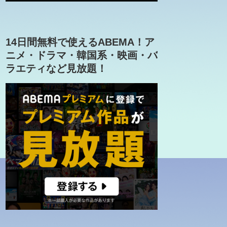
14日間無料で使えるABEMA！ア
ニメ・ドラマ・韓国系・映画・バ
ラエティなど見放題！