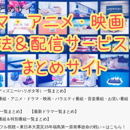
とめサイト
ディズニー/ハリポタ等）一覧まとめ】
番組・アニメ・ドラマ・映画・バラエティ番組・音楽番組・お笑い番組
）
一覧まとめ】
【最新ドラマ一覧まとめ】
番組＆特別番組一覧まとめ】
放送フル視聴＜東日本大震災15年福島第一原発事故命の戦い＞はこちら！