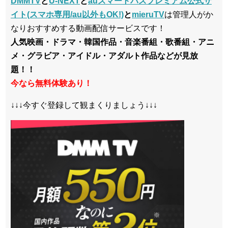
DMMTV
と
U-NEXT
と
auスマートパスプレミアム公式サ
イト(スマホ専用/au以外もOK!)
と
mieruTV
は管理人がか
なりおすすめする動画配信サービスです！
人気映画・ドラマ・韓国作品・音楽番組・歌番組・アニ
メ・グラビア・アイドル・アダルト作品などが見放
題！！
今なら無料体験あり！
↓↓↓今すぐ登録して観まくりましょう↓↓↓