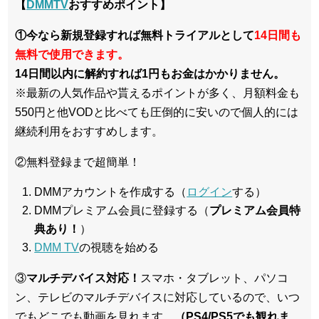
【
DMMTV
おすすめポイント】
①今なら新規登録すれば無料トライアルとして
14日間も
無料で使用できます。
14日間以内に解約すれば1円もお金はかかりません。
※最新の人気作品や貰えるポイントが多く、月額料金も
550円と他VODと比べても圧倒的に安いので個人的には
継続利用をおすすめします。
②無料登録まで超簡単！
DMMアカウントを作成する（
ログイン
する）
DMMプレミアム会員に登録する（
プレミアム会員特
典あり！
）
DMM TV
の視聴を始める
③
マルチデバイス対応！
スマホ・タブレット、パソコ
ン、テレビのマルチデバイスに対応している
ので、いつ
でもどこでも動画を見れます。
（PS4/PS5でも観れま