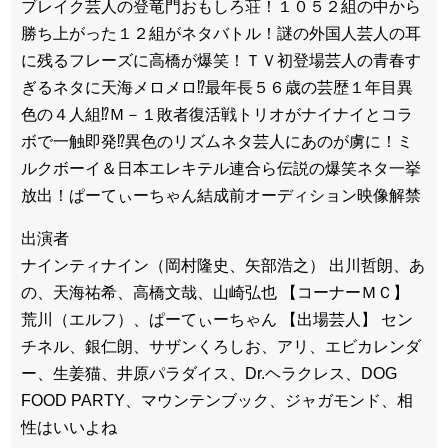
ブレイク芸人の登竜門おもしろ荘！１０５２組の中から
勝ち上がった１２組がネタバトル！謎の外国人芸人の耳
に残るフレーズに高橋が爆笑！ＴＶ初登場芸人の青春す
ぎるネタに天海メロメロ⁉最年長５６歳の芸歴１年目異
色の４人組⁉Ｍ－１敗者復活戦トリオがナイナイとコラ
ボで一触即発⁉異色のリズムネタ芸人にあのが虜に！ミ
ルクボーイ＆日本エレキテル連合ら伝説の爆笑ネタ一挙
放出！ぱーてぃーちゃん結成前オーディション映像解禁
出演者
ナインティナイン（岡村隆史、矢部浩之） 出川哲朗、あ
の、天海祐希、高橋文哉、山崎弘也 【コーナーＭＣ】
荒川（エルフ）、ぱーてぃーちゃん 【出場芸人】 セン
チネル、銀仁朗、サザンくろしお、アリ、エビカレンダ
ー、生姜猫、井原パラダイス、Dr.ヘラクレス、DOG
FOOD PARTY、マウンテンブック、ジャガモンド、相
性はいいよね