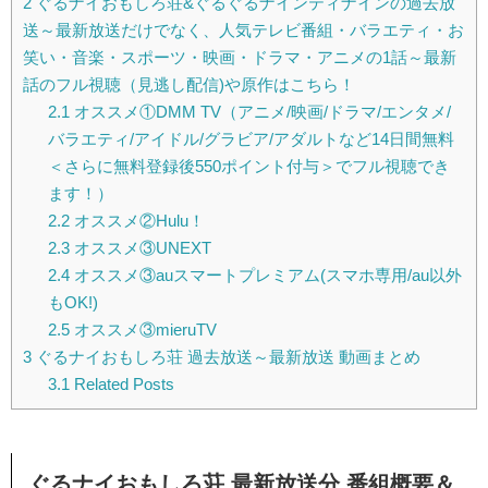
2
ぐるナイおもしろ荘&ぐるぐるナインティナインの過去放
送～最新放送だけでなく、人気テレビ番組・バラエティ・お
笑い・音楽・スポーツ・映画・ドラマ・アニメの1話～最新
話のフル視聴（見逃し配信)や原作はこちら！
2.1
オススメ①DMM TV（アニメ/映画/ドラマ/エンタメ/
バラエティ/アイドル/グラビア/アダルトなど14日間無料
＜さらに無料登録後550ポイント付与＞でフル視聴でき
ます！）
2.2
オススメ②Hulu！
2.3
オススメ③UNEXT
2.4
オススメ③auスマートプレミアム(スマホ専用/au以外
もOK!)
2.5
オススメ③mieruTV
3
ぐるナイおもしろ荘 過去放送～最新放送 動画まとめ
3.1
Related Posts
ぐるナイおもしろ荘 最新放送分 番組概要＆