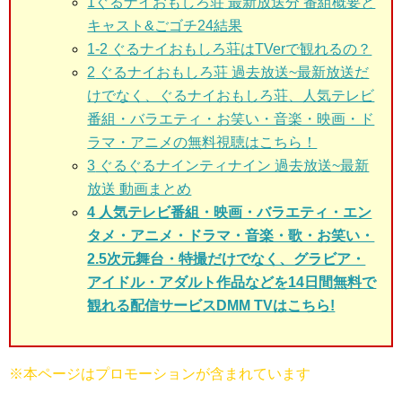
1ぐるナイおもしろ荘
最新放送分 番組概要と
キャスト&ごゴチ24結果
1-2
ぐるナイおもしろ荘はTVerで観れるの？
2
ぐるナイおもしろ荘 過去放送~最新放送だ
けでなく、ぐるナイおもしろ荘、人気テレビ
番組・バラエティ・お笑い・音楽・映画・ド
ラマ・アニメの無料視聴はこちら！
3
ぐるぐるナインティナイン 過去放送~最新
放送 動画まとめ
4 人気テレビ番組・映画・バラエティ・エン
タメ・アニメ・ドラマ・音楽・歌・お笑い・
2.5次元舞台・特撮だけでなく、グラビア・
アイドル・アダルト作品などを14日間無料で
観れる配信サービスDMM TVはこちら!
※本ページはプロモーションが含まれています