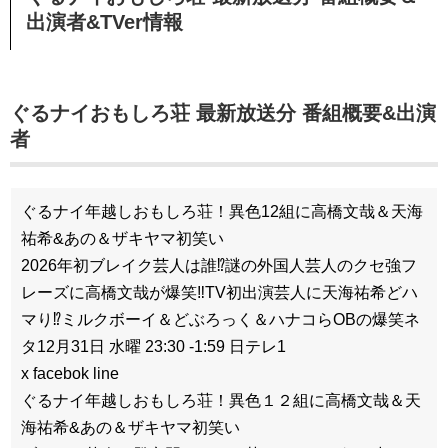
出演者&TVer情報
ぐるナイおもしろ荘 最新放送分 番組概要&出演
者
ぐるナイ年越しおもしろ荘！異色12組に高橋文哉＆天海
祐希&あの＆ザキヤマ初笑い
2026年初ブレイク芸人は誰⁉謎の外国人芸人のクセ強フ
レーズに高橋文哉が爆笑‼TV初出演芸人に天海祐希どハ
マり⁉ミルクボーイ＆どぶろっく＆ハナコらOBの爆笑ネ
タ12月31日 水曜 23:30 -1:59 日テレ1
x facebok line
ぐるナイ年越しおもしろ荘！異色１２組に高橋文哉＆天
海祐希&あの＆ザキヤマ初笑い