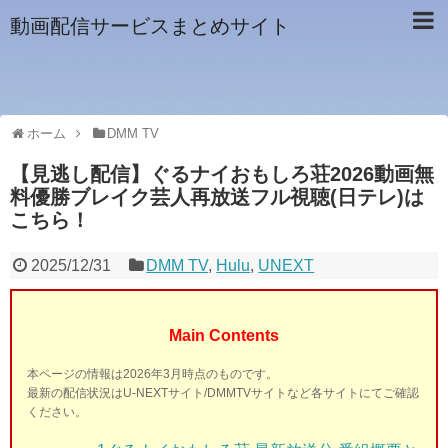
動画配信サービスまとめサイト
ホーム
DMM TV
【見逃し配信】ぐるナイおもしろ荘2026動画無
料優勝ブレイク芸人再放送フル視聴(日テレ)は
こちら！
2025/12/31
DMM TV
,
Hulu
,
UNEXT
Main Contents
本ページの情報は2026年3月時点のものです。
最新の配信状況はU-NEXTサイト/DMMTVサイトなど各サイトにてご確認
ください。