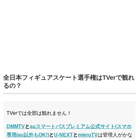
全日本フィギュアスケート選手権はTVerで観れ
るの？
TVerでは全部は観れません！
DMMTV
と
auスマートパスプレミアム公式サイト(スマホ
専用/au以外もOK!)
と
U-NEXT
と
mieruTV
は管理人がかな