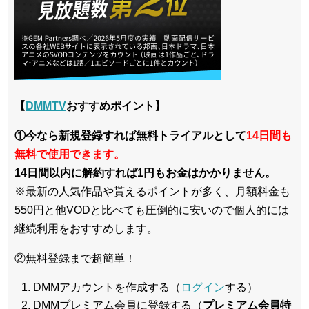
【
DMMTV
おすすめポイント】
①今なら新規登録すれば無料トライアルとして
14日間も
無料で使用できます。
14日間以内に解約すれば1円もお金はかかりません。
※最新の人気作品や貰えるポイントが多く、月額料金も
550円と他VODと比べても圧倒的に安いので個人的には
継続利用をおすすめします。
②無料登録まで超簡単！
DMMアカウントを作成する（
ログイン
する）
DMMプレミアム会員に登録する（
プレミアム会員特