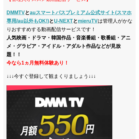
DMMTV
と
auスマートパスプレミアム公式サイト(スマホ
専用/au以外もOK!)
と
U-NEXT
と
mieruTV
は管理人がかな
りおすすめする動画配信サービスです！
人気映画・ドラマ・韓国作品・音楽番組・歌番組・アニ
メ・グラビア・アイドル・アダルト作品などが見放
題！！
今なら1ヵ月無料体験あり！
↓↓↓今すぐ登録して観まくりましょう↓↓↓