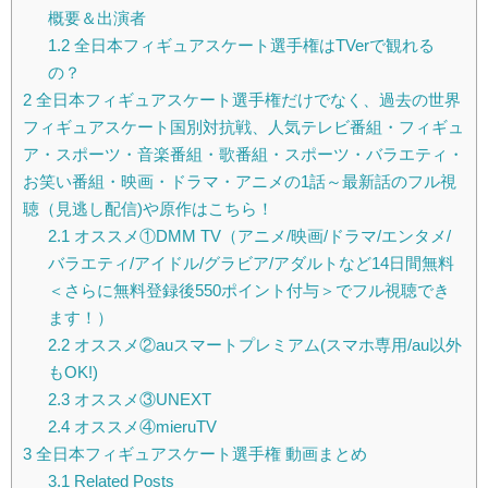
概要＆出演者
1.2
全日本フィギュアスケート選手権はTVerで観れる
の？
2
全日本フィギュアスケート選手権だけでなく、過去の世界
フィギュアスケート国別対抗戦、人気テレビ番組・フィギュ
ア・スポーツ・音楽番組・歌番組・スポーツ・バラエティ・
お笑い番組・映画・ドラマ・アニメの1話～最新話のフル視
聴（見逃し配信)や原作はこちら！
2.1
オススメ①DMM TV（アニメ/映画/ドラマ/エンタメ/
バラエティ/アイドル/グラビア/アダルトなど14日間無料
＜さらに無料登録後550ポイント付与＞でフル視聴でき
ます！）
2.2
オススメ②auスマートプレミアム(スマホ専用/au以外
もOK!)
2.3
オススメ③UNEXT
2.4
オススメ④mieruTV
3
全日本フィギュアスケート選手権 動画まとめ
3.1
Related Posts