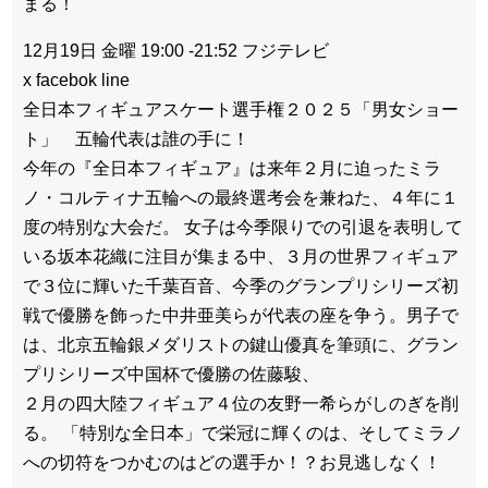
まる！
12月19日 金曜 19:00 -21:52 フジテレビ
x facebok line
全日本フィギュアスケート選手権２０２５「男女ショー
ト」 五輪代表は誰の手に！
今年の『全日本フィギュア』は来年２月に迫ったミラ
ノ・コルティナ五輪への最終選考会を兼ねた、４年に１
度の特別な大会だ。 女子は今季限りでの引退を表明して
いる坂本花織に注目が集まる中、３月の世界フィギュア
で３位に輝いた千葉百音、今季のグランプリシリーズ初
戦で優勝を飾った中井亜美らが代表の座を争う。男子で
は、北京五輪銀メダリストの鍵山優真を筆頭に、グラン
プリシリーズ中国杯で優勝の佐藤駿、
２月の四大陸フィギュア４位の友野一希らがしのぎを削
る。 「特別な全日本」で栄冠に輝くのは、そしてミラノ
への切符をつかむのはどの選手か！？お見逃しなく！