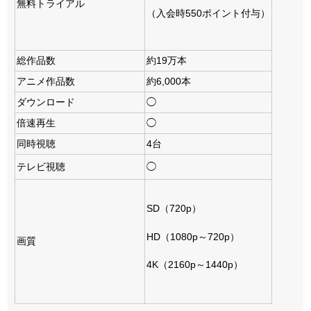
無料トライアル
（入会時550ポイント付与）
総作品数
約19万本
アニメ作品数
約6,000本
ダウンロード
◯
倍速再生
◯
同時視聴
4台
テレビ視聴
◯
SD（720p）
HD（1080p～720p）
画質
4K（2160p～1440p）