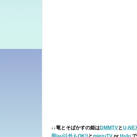
↓↓竜とそばかすの姫は
DMMTV
と
U-NE
用/au以外もOK!)
と
mieruTV
or
Hulu
で