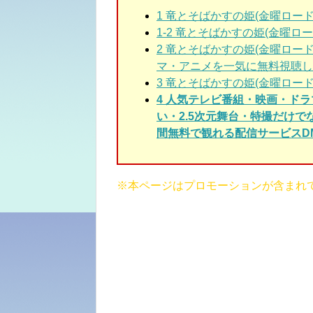
1
竜とそばかすの姫(金曜ロード
1-2
竜とそばかすの姫(金曜ロード
2
竜とそばかすの姫(金曜ロー
マ・アニメを一気に無料視聴し
3
竜とそばかすの姫(金曜ロード
4 人気テレビ番組・映画・ド
い・2.5次元舞台・特撮だけ
間無料で観れる配信サービスDM
※本ページはプロモーションが含まれ