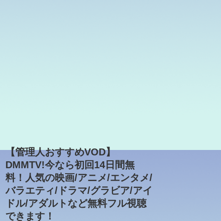
【管理人おすすめVOD】
DMMTV!今なら初回14日間無
料！人気の映画/アニメ/エンタメ/
バラエティ/ドラマ/グラビア/アイ
ドル/アダルトなど無料フル視聴
できます！