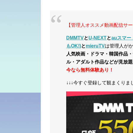
【管理人オススメ動画配信サー
DMMTV
と
U-NEXT
と
auスマー
もOK!)
と
mieruTV
は管理人が
人気映画・ドラマ・韓国作品・
ル・アダルト作品などが見放題
今なら無料体験あり！
↓↓↓今すぐ登録して観まくりまし