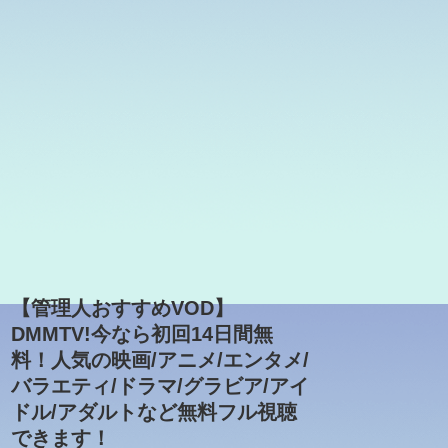
【管理人おすすめVOD】
DMMTV!今なら初回14日間無
料！人気の映画/アニメ/エンタメ/
バラエティ/ドラマ/グラビア/アイ
ドル/アダルトなど無料フル視聴
できます！