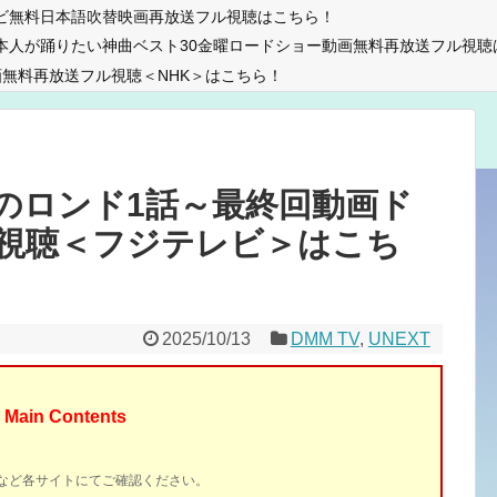
ビ無料日本語吹替映画再放送フル視聴はこちら！
本人が踊りたい神曲ベスト30金曜ロードショー動画無料再放送フル視聴
無料再放送フル視聴＜NHK＞はこちら！
のロンド1話～最終回動画ド
視聴＜フジテレビ＞はこち
2025/10/13
DMM TV
,
UNEXT
Main Contents
イトなど各サイトにてご確認ください。