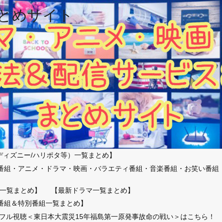
とめサイト
ディズニー/ハリポタ等）一覧まとめ】
番組・アニメ・ドラマ・映画・バラエティ番組・音楽番組・お笑い番組
）
一覧まとめ】
【最新ドラマ一覧まとめ】
番組＆特別番組一覧まとめ】
放送フル視聴＜東日本大震災15年福島第一原発事故命の戦い＞はこちら！