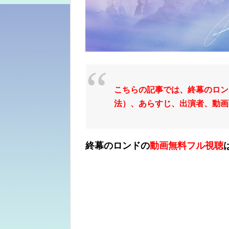
こちらの記事では、終幕のロン
法）、あらすじ、出演者、動画
終幕のロンドの
動画無料フル視聴