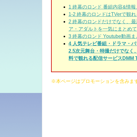
1 終幕のロンド
番組内容&情報
1-2 終幕のロンドはTVerで観
2 終幕のロンド
だけでなく、最
ア・アダルトを一気にまとめて
3
終幕のロンド Youtube動画
4 人気テレビ番組・ドラマ・
2.5次元舞台・特撮だけでな
料で観れる配信サービスDMM T
※本ページはプロモーションを含みま