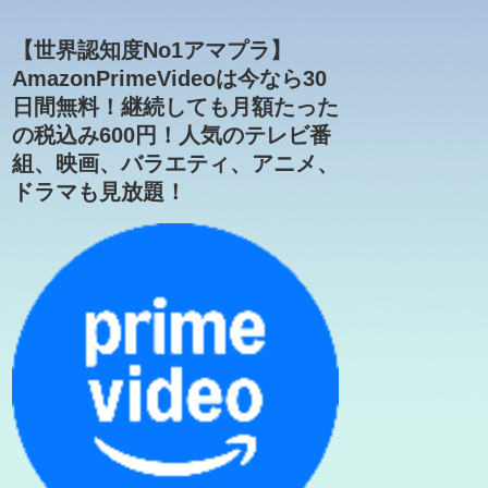
【世界認知度No1アマプラ】
AmazonPrimeVideoは今なら30
日間無料！継続しても月額たった
の税込み600円！人気のテレビ番
組、映画、バラエティ、アニメ、
ドラマも見放題！