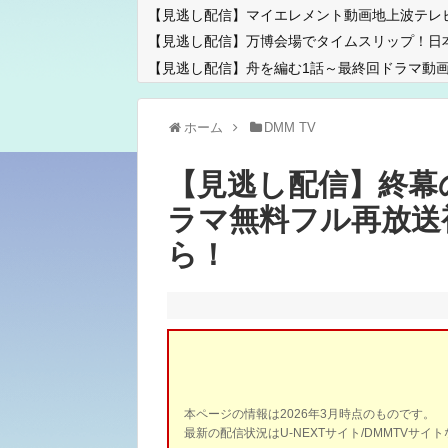
【見逃し配信】マイエレメント動画地上波テレ
【見逃し配信】万博会場でタイムスリップ！日
【見逃し配信】舟を編む1話～最終回ドラマ動画
ホーム
DMM TV
【見逃し配信】終幕
ラマ無料フル再放送
ら！
本ページの情報は2026年3月時点のものです。
最新の配信状況はU-NEXTサイト/DMMTVサ