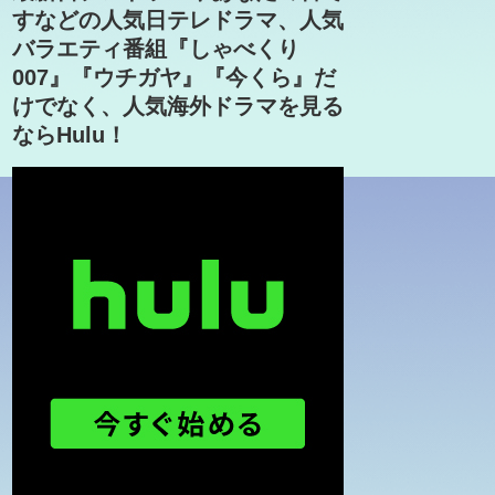
すなどの人気日テレドラマ、人気
バラエティ番組『しゃべくり
007』『ウチガヤ』『今くら』だ
けでなく、人気海外ドラマを見る
ならHulu！