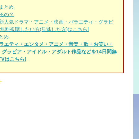
まとめ
れるの？
新人気ドラマ・アニメ・映画・バラエティ・グラビ
無料視聴したい方(見逃した方)はこちら!
まとめ
バラエティ・エンタメ・アニメ・音楽・歌・お笑い・
く、グラビア・アイドル・アダルト作品などを14日間無
Vはこちら!
す