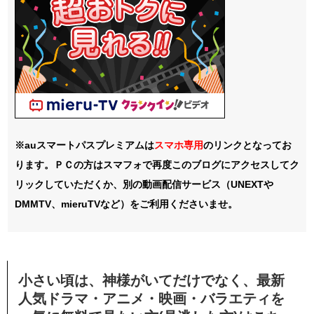
※auスマートパスプレミアムは
スマホ
専用
のリンクとなってお
ります。ＰＣの方はスマフォで再度このブログにアクセスしてク
リックしていただくか、別の動画配信サービス（UNEXTや
DMMTV、mieruTVなど）をご利用くださいませ。
小さい頃は、神様がいてだけでなく、最新
人気ドラマ・アニメ・映画・バラエティを