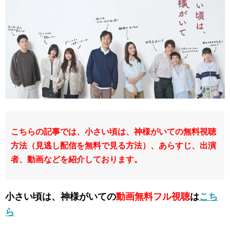
こちらの記事では、小さい頃は、神様がいての無料視聴
方法（見逃し配信を無料で見る方法）、あらすじ、出演
者、動画などを紹介しております。
小さい頃は、神様がいての
動画無料フル視聴
は
こち
ら