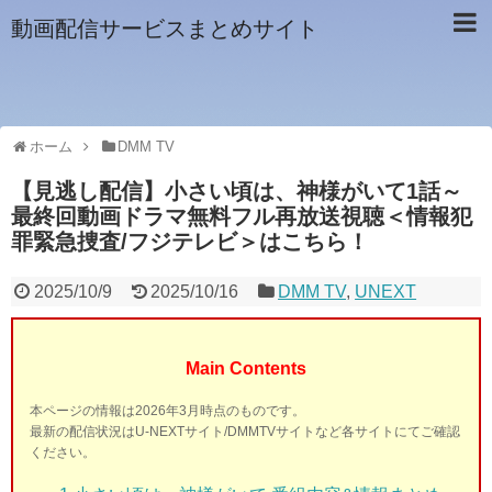
動画配信サービスまとめサイト
ホーム
DMM TV
【見逃し配信】小さい頃は、神様がいて1話～
最終回動画ドラマ無料フル再放送視聴＜情報犯
罪緊急捜査/フジテレビ＞はこちら！
2025/10/9
2025/10/16
DMM TV
,
UNEXT
Main Contents
本ページの情報は2026年3月時点のものです。
最新の配信状況はU-NEXTサイト/DMMTVサイトなど各サイトにてご確認
ください。