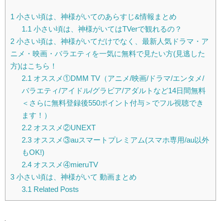
1
小さい頃は、神様がいてのあらすじ&情報まとめ
1.1
小さい頃は、神様がいてはTVerで観れるの？
2
小さい頃は、神様がいてだけでなく、最新人気ドラマ・ア
ニメ・映画・バラエティを一気に無料で見たい方(見逃した
方)はこちら！
2.1
オススメ①DMM TV（アニメ/映画/ドラマ/エンタメ/
バラエティ/アイドル/グラビア/アダルトなど14日間無料
＜さらに無料登録後550ポイント付与＞でフル視聴でき
ます！）
2.2
オススメ②UNEXT
2.3
オススメ③auスマートプレミアム(スマホ専用/au以外
もOK!)
2.4
オススメ④mieruTV
3
小さい頃は、神様がいて 動画まとめ
3.1
Related Posts