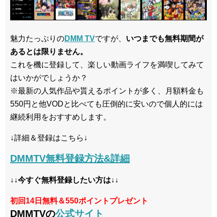
魅力たっぷりの
DMM TV
ですが、
いつまでも無料期間が
あるとは限りません。
これを機に登録して、楽しい動画ライフを満喫してみて
はいかがでしょうか？
※最新の人気作品や貰えるポイントが多く、月額料金も
550円と他VODと比べても圧倒的に安いので個人的には
継続利用をおすすめします。
↓詳細＆登録はこちら↓
DMMTV無料登録方法&詳細
↓↓今すぐ無料登録したい方は↓↓
初回14日無料＆550ポイントプレゼント
DMMTVの
公式サイト