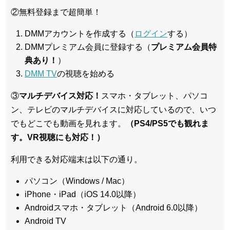
②無料登録まで超簡単！
DMMアカウントを作成する（
ログイン
する）
DMMプレミアム会員に登録する（
プレミアム会員特
典あり！
）
DMM TV
の視聴を始める
③
マルチデバイス対応！
スマホ・タブレット、パソコ
ン、テレビのマルチデバイスに対応している
ので、いつ
でもどこでも動画を見れます。
（PS4/PS5でも観れま
す。VR視聴にも対応！）
利用できる対応端末は以下の通り。
パソコン（Windows / Mac）
iPhone・iPad（iOS 14.0以降）
Androidスマホ・タブレット（Android 6.0以降）
Android TV