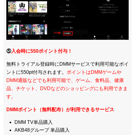
⑤
入会時に550ポイント付与！
無料トライアル登録時にDMMサービスで利用可能なポイ
ントに550pt付与されます。
ポイントはDMMゲームや
DMM通販などでも利用可能で、ゲーム、食料品、健康
品、チケット、DVDなどのショッピングにも利用できま
す。
DMMポイント（無料配布）が利用できるサービス
DMM TV単品購入
AKB48グループ 単品購入