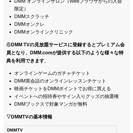
DMM オンラインサロン（Webブラウザからの入会
限定）
DMMスクラッチ
DMMオンクレ
DMMオンラインクリニック
⑥
DMM TVの見放題サービスに登録するとプレミアム会
員となり、DMM.comが提供する以下のような様々な特
典を利用できます
。
オンラインゲームのガチャチケット
DMM英会話のオンラインレッスンチケット
映画チケットをDMMポイントでお得に買える
イベントへの招待券やサイン入りグッズの抽選権
DMMブックスで対象マンガが無料
▽DMMTVの基本情報
DMMTV