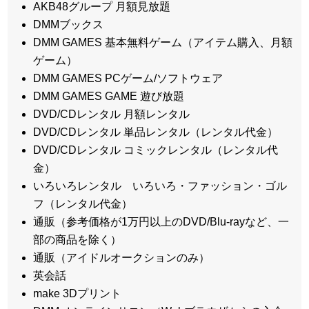
AKB48グループ 月額見放題
DMMブックス
DMM GAMES 基本無料ゲーム（アイテム購入、月額
ゲーム）
DMM GAMES PCゲーム/ソフトウェア
DMM GAMES GAME 遊び放題
DVD/CDレンタル 月額レンタル
DVD/CDレンタル 単品レンタル（レンタル代金）
DVD/CDレンタル コミックレンタル（レンタル代
金）
いろいろレンタル いろいろ・ファッション・ゴル
フ（レンタル代金）
通販（参考価格が1万円以上のDVD/Blu-rayなど、一
部の商品を除く）
通販（アイドルオークションのみ）
英会話
make 3Dプリント