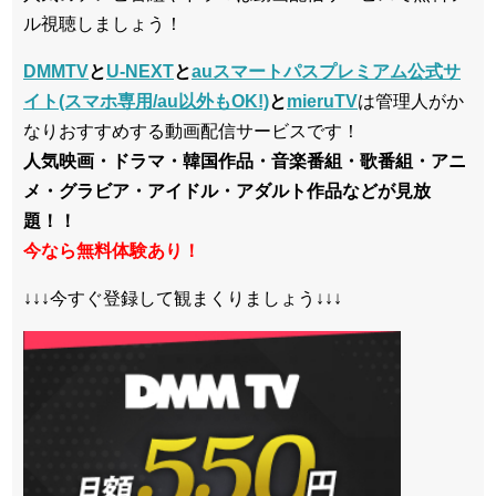
ル視聴しましょう！
DMMTV
と
U-NEXT
と
auスマートパスプレミアム公式サ
イト(スマホ専用/au以外もOK!)
と
mieruTV
は管理人がか
なりおすすめする動画配信サービスです！
人気映画・ドラマ・韓国作品・音楽番組・歌番組・アニ
メ・グラビア・アイドル・アダルト作品などが見放
題！！
今なら無料体験あり！
↓↓↓今すぐ登録して観まくりましょう↓↓↓