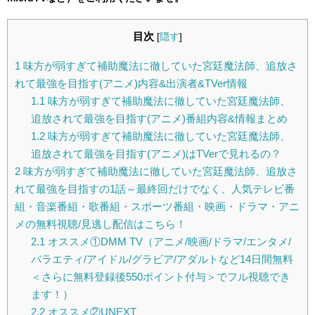
目次
[
隠す
]
1
味方が弱すぎて補助魔法に徹していた宮廷魔法師、追放さ
れて最強を目指す(アニメ)内容&出演者&TVer情報
1.1
味方が弱すぎて補助魔法に徹していた宮廷魔法師、
追放されて最強を目指す(アニメ)番組内容&情報まとめ
1.2
味方が弱すぎて補助魔法に徹していた宮廷魔法師、
追放されて最強を目指す(アニメ)はTVerで見れるの？
2
味方が弱すぎて補助魔法に徹していた宮廷魔法師、追放さ
れて最強を目指すの1話～最終回だけでなく、人気テレビ番
組・音楽番組・歌番組・スポーツ番組・映画・ドラマ・アニ
メの無料視聴/見逃し配信はこちら！
2.1
オススメ①DMM TV（アニメ/映画/ドラマ/エンタメ/
バラエティ/アイドル/グラビア/アダルトなど14日間無料
＜さらに無料登録後550ポイント付与＞でフル視聴でき
ます！）
2.2
オススメ②UNEXT