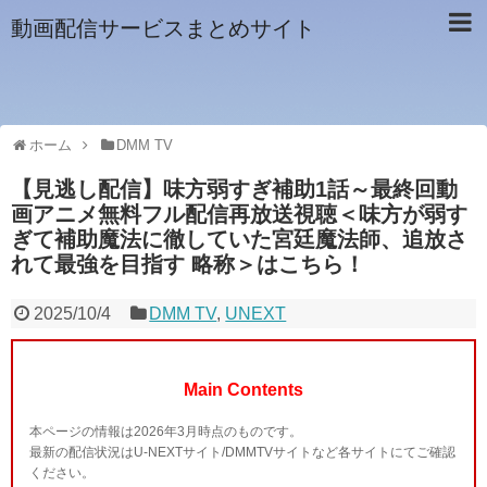
動画配信サービスまとめサイト
ホーム
DMM TV
【見逃し配信】味方弱すぎ補助1話～最終回動
画アニメ無料フル配信再放送視聴＜味方が弱す
ぎて補助魔法に徹していた宮廷魔法師、追放さ
れて最強を目指す 略称＞はこちら！
2025/10/4
DMM TV
,
UNEXT
Main Contents
本ページの情報は2026年3月時点のものです。
最新の配信状況はU-NEXTサイト/DMMTVサイトなど各サイトにてご確認
ください。