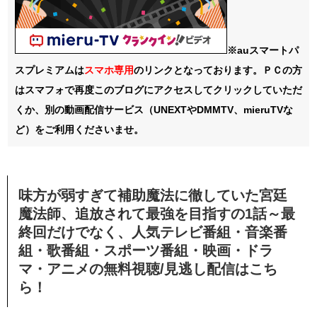
※auスマートパ
スプレミアムは
スマホ
専用
のリンクとなっております。ＰＣの方
はスマフォで再度このブログにアクセスしてクリックしていただ
くか、別の動画配信サービス（UNEXTやDMMTV、mieruTVな
ど）をご利用くださいませ。
味方が弱すぎて補助魔法に徹していた宮廷
魔法師、追放されて最強を目指すの
1話～最
終回
だけでなく、
人気テレビ番組・音楽番
組・歌番組・スポーツ番組・映画・ドラ
マ・アニメの無料視聴/見逃し配信
はこち
ら！