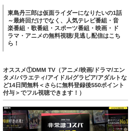
東島丹三郎は仮面ライダーになりたいの
1話
～最終回
だけでなく、
人気テレビ番組・音
楽番組・歌番組・スポーツ番組・映画・ド
ラマ・アニメの無料視聴/見逃し配信
はこち
ら！
オススメ①DMM TV（アニメ/映画/ドラマ/エン
タメ/バラエティ/アイドル/グラビア/アダルトな
ど14日間無料＜さらに無料登録後550ポイント
付与＞でフル視聴できます！）