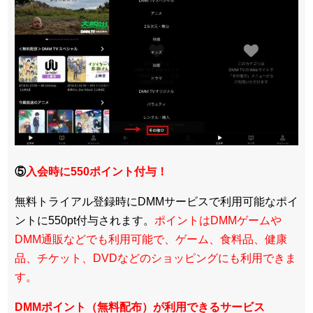
⑤
入会時に550ポイント付与！
無料トライアル登録時にDMMサービスで利用可能なポイ
ントに550pt付与されます。
ポイントはDMMゲームや
DMM通販などでも利用可能で、ゲーム、食料品、健康
品、チケット、DVDなどのショッピングにも利用できま
す。
DMMポイント（無料配布）が利用できるサービス