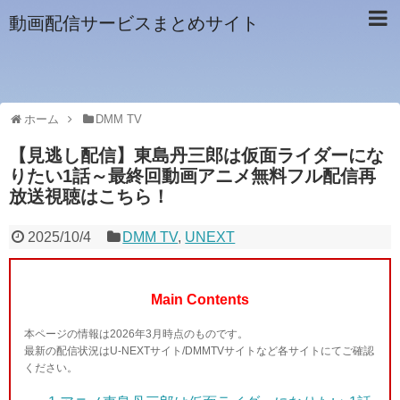
動画配信サービスまとめサイト
ホーム
DMM TV
【見逃し配信】東島丹三郎は仮面ライダーにな
りたい1話～最終回動画アニメ無料フル配信再
放送視聴はこちら！
2025/10/4
DMM TV
,
UNEXT
Main Contents
本ページの情報は2026年3月時点のものです。
最新の配信状況はU-NEXTサイト/DMMTVサイトなど各サイトにてご確認
ください。