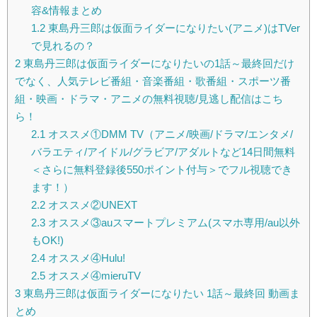
容&情報まとめ
1.2
東島丹三郎は仮面ライダーになりたい(アニメ)はTVer
で見れるの？
2
東島丹三郎は仮面ライダーになりたいの1話～最終回だけ
でなく、人気テレビ番組・音楽番組・歌番組・スポーツ番
組・映画・ドラマ・アニメの無料視聴/見逃し配信はこち
ら！
2.1
オススメ①DMM TV（アニメ/映画/ドラマ/エンタメ/
バラエティ/アイドル/グラビア/アダルトなど14日間無料
＜さらに無料登録後550ポイント付与＞でフル視聴でき
ます！）
2.2
オススメ②UNEXT
2.3
オススメ③auスマートプレミアム(スマホ専用/au以外
もOK!)
2.4
オススメ④Hulu!
2.5
オススメ④mieruTV
3
東島丹三郎は仮面ライダーになりたい 1話～最終回 動画ま
とめ