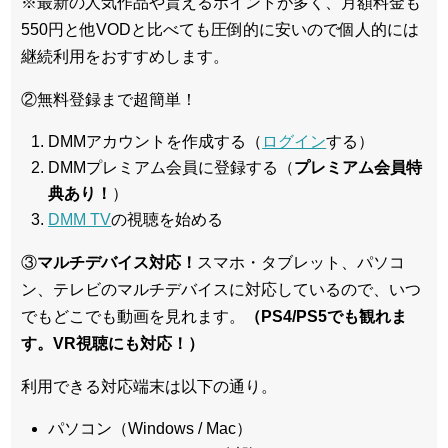
※最新の人気作品や貰えるポイントが多く、月額料金も
550円と他VODと比べても圧倒的に安いので個人的には
継続利用をおすすめします。
②無料登録まで超簡単！
DMMアカウントを作成する（
ログイン
する）
DMMプレミアム会員に登録する（
プレミアム会員特
典あり！
）
DMM TV
の視聴を始める
③
マルチデバイス対応！
スマホ・タブレット、パソコ
ン、テレビのマルチデバイスに対応している
ので、いつ
でもどこでも動画を見れます。
（PS4/PS5でも観れま
す。VR視聴にも対応！）
利用できる対応端末は以下の通り。
パソコン（Windows / Mac）