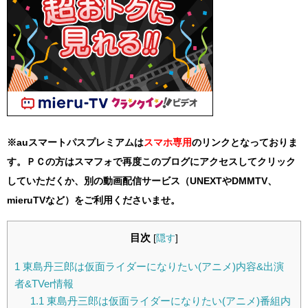
※auスマートパスプレミアムは
スマホ
専用
のリンクとなっておりま
す。ＰＣの方はスマフォで再度このブログにアクセスしてクリック
していただくか、別の動画配信サービス（UNEXTやDMMTV、
mieruTVなど）をご利用くださいませ。
目次
[
隠す
]
1
東島丹三郎は仮面ライダーになりたい(アニメ)内容&出演
者&TVer情報
1.1
東島丹三郎は仮面ライダーになりたい(アニメ)番組内