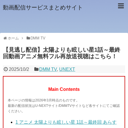
動画配信サービスまとめサイト
ホーム
DMM TV
【見逃し配信】太陽よりも眩しい星1話～最終
回動画アニメ無料フル再放送視聴はこちら！
2025/10/2
DMM TV
,
UNEXT
Main Contents
本ページの情報は2026年3月時点のものです。
最新の配信状況はU-NEXTサイト/DMMTVサイトなど各サイトにてご確認
ください。
1
アニメ 太陽よりも眩しい星 1話～最終回 あらす