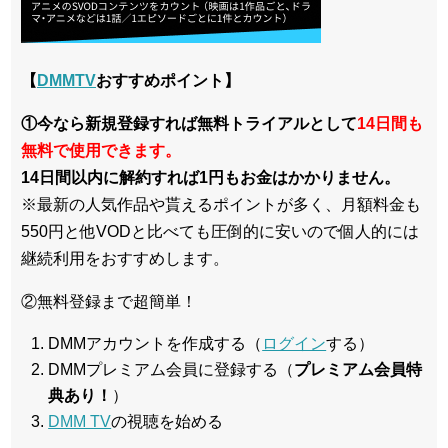
【
DMMTV
おすすめポイント】
①今なら新規登録すれば無料トライアルとして
14日間も
無料で使用できます。
14日間以内に解約すれば1円もお金はかかりません。
※最新の人気作品や貰えるポイントが多く、月額料金も
550円と他VODと比べても圧倒的に安いので個人的には
継続利用をおすすめします。
②無料登録まで超簡単！
DMMアカウントを作成する（
ログイン
する）
DMMプレミアム会員に登録する（
プレミアム会員特
典あり！
）
DMM TV
の視聴を始める