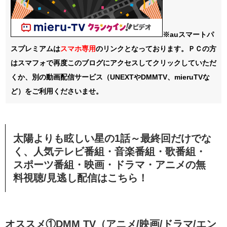
※auスマートパ
スプレミアムは
スマホ
専用
のリンクとなっております。ＰＣの方
はスマフォで再度このブログにアクセスしてクリックしていただ
くか、別の動画配信サービス（UNEXTやDMMTV、mieruTVな
ど）をご利用くださいませ。
太陽よりも眩しい星の
1話～最終回
だけでな
く、
人気テレビ番組・音楽番組・歌番組・
スポーツ番組・映画・ドラマ・アニメの無
料視聴/見逃し配信
はこちら！
オススメ①DMM TV（アニメ/映画/ドラマ/エン