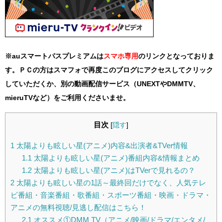
※auスマートパスプレミアムは
スマホ
専用
のリンクとなっておりま
す。ＰＣの方はスマフォで再度このブログにアクセスしてクリック
していただくか、別の動画配信サービス（UNEXTやDMMTV、
mieruTVなど）をご利用くださいませ。
目次
[
隠す
]
1
太陽よりも眩しい星(アニメ)内容&出演者&TVer情報
1.1
太陽よりも眩しい星(アニメ)番組内容&情報まとめ
1.2
太陽よりも眩しい星(アニメ)はTVerで見れるの？
2
太陽よりも眩しい星の1話～最終回だけでなく、人気テレ
ビ番組・音楽番組・歌番組・スポーツ番組・映画・ドラマ・
アニメの無料視聴/見逃し配信はこちら！
2.1
オススメ①DMM TV（アニメ/映画/ドラマ/エンタメ/