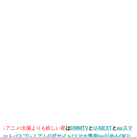
↓アニメ/太陽よりも眩しい星
は
DMMTV
と
U-NEXT
と
auスマ
ートパスプレミアム公式サイト(スマホ専用/au以外もOK!)