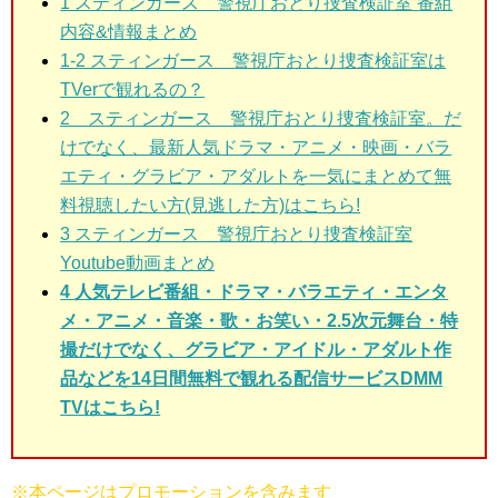
1 スティンガース 警視庁おとり捜査検証室
番組
内容&情報まとめ
1-2 スティンガース 警視庁おとり捜査検証室は
TVerで観れるの？
2 スティンガース 警視庁おとり捜査検証室。
だ
けでなく、最新人気ドラマ・アニメ・映画・バラ
エティ・グラビア・アダルトを一気にまとめて無
料視聴したい方(見逃した方)はこちら!
3
スティンガース 警視庁おとり捜査検証室
Youtube動画まとめ
4 人気テレビ番組・ドラマ・バラエティ・エンタ
メ・アニメ・音楽・歌・お笑い・2.5次元舞台・特
撮だけでなく、グラビア・アイドル・アダルト作
品などを14日間無料で観れる配信サービスDMM
TVはこちら!
※本ページはプロモーションを含みます