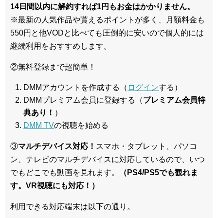
14日間以内に解約すれば1円もお金はかかりません。
※最新の人気作品や貰えるポイントが多く、月額料金も
550円と他VODと比べても圧倒的に安いので個人的には
継続利用をおすすめします。
②無料登録まで超簡単！
DMMアカウントを作成する（
ログイン
する）
DMMプレミアム会員に登録する（
プレミアム会員特
典あり！
）
DMM TV
の視聴を始める
③
マルチデバイス対応！
スマホ・タブレット、パソコ
ン、テレビのマルチデバイスに対応している
ので、いつ
でもどこでも動画を見れます。
（PS4/PS5でも観れま
す。VR視聴にも対応！）
利用できる対応端末は以下の通り。