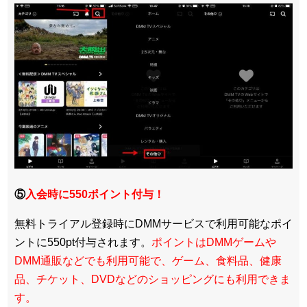
⑤
入会時に550ポイント付与！
無料トライアル登録時にDMMサービスで利用可能なポイ
ントに550pt付与されます。
ポイントはDMMゲームや
DMM通販などでも利用可能で、ゲーム、食料品、健康
品、チケット、DVDなどのショッピングにも利用できま
す。