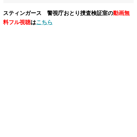
スティンガース 警視庁おとり捜査検証室の
動画無
料フル視聴
は
こちら