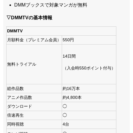
DMMブックスで対象マンガが無料
▽DMMTVの基本情報
DMMTV
月額料金（プレミアム会員）
550円
14日間
無料トライアル
（入会時550ポイント付与）
総作品数
約16万本
アニメ作品数
約4,800本
ダウンロード
◯
倍速再生
◯
同時視聴
4台