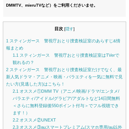
DMMTV、mieruTVなど）をご利用くださいませ。
目次
[
隠す
]
1
スティンガース 警視庁おとり捜査検証室のあらすじ&情
報まとめ
1.1
スティンガース 警視庁おとり捜査検証室はTVerで
観れるの？
2
スティンガース 警視庁おとり捜査検証室だけでなく、最
新人気ドラマ・アニメ・映画・バラエティを一気に無料で見
たい方(見逃した方)はこちら！
2.1
オススメ①DMM TV（アニメ/映画/ドラマ/エンタメ/
バラエティ/アイドル/グラビア/アダルトなど14日間無料
＜さらに無料登録後550ポイント付与＞でフル視聴でき
ます！）
2.2
オススメ②UNEXT
2.3
オススメ③auスマートプレミアム(スマホ専用/au以外