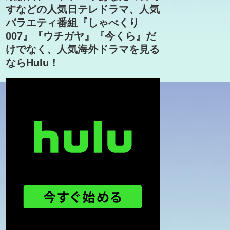
すなどの人気日テレドラマ、人気
バラエティ番組『しゃべくり
007』『ウチガヤ』『今くら』だ
けでなく、人気海外ドラマを見る
ならHulu！