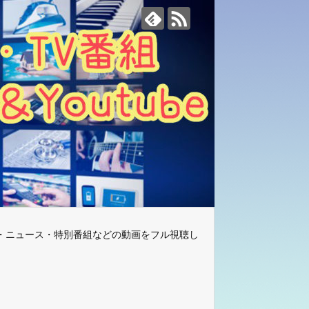
・ニュース・特別番組などの動画をフル視聴し