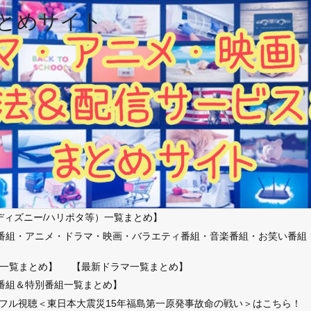
とめサイト
ディズニー/ハリポタ等）一覧まとめ】
番組・アニメ・ドラマ・映画・バラエティ番組・音楽番組・お笑い番組
）
一覧まとめ】
【最新ドラマ一覧まとめ】
番組＆特別番組一覧まとめ】
放送フル視聴＜東日本大震災15年福島第一原発事故命の戦い＞はこちら！