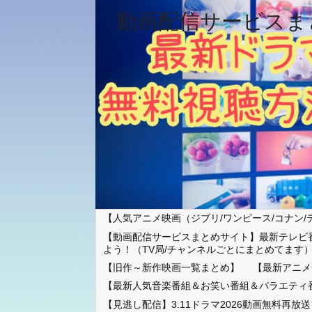
動画配信サービスま
【人気アニメ映画（ジブリ/ワンピース/コナン/
【動画配信サービスまとめサイト】最新テレビ
よう！（TV局/チャンネルごとにまとめてます
【旧作～新作映画一覧まとめ】
【最新アニメ
【最新人気音楽番組＆お笑い番組＆バラエティ
【見逃し配信】3.11ドラマ2026動画無料再