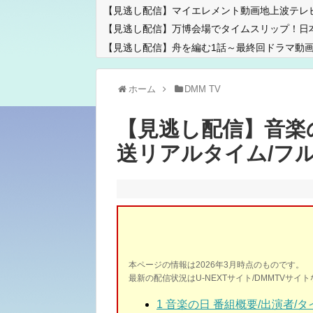
【見逃し配信】マイエレメント動画地上波テレ
【見逃し配信】万博会場でタイムスリップ！日
【見逃し配信】舟を編む1話～最終回ドラマ動画
ホーム
DMM TV
【見逃し配信】音楽の
送リアルタイム/フル
本ページの情報は2026年3月時点のものです。
最新の配信状況はU-NEXTサイト/DMMTVサ
1
音楽の日 番組概要/出演者/