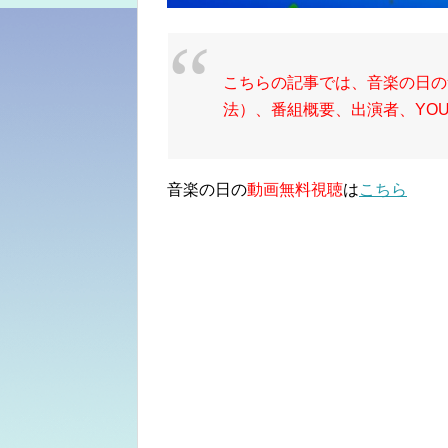
こちらの記事では、音楽の日の
法）、番組概要、出演者、YOU
音楽の日の
動画無料視聴
は
こちら