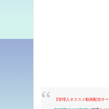
【管理人オススメ動画配信サー