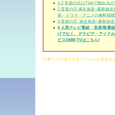
1-2
音楽の日はTVerで観れるの
2
音楽の日 過去放送~最新放
画・ドラマ・アニメの無料視聴
3
音楽の日 過去放送~最新放送
4 人気テレビ番組・音楽/歌
けでなく、グラビア・アイドル
ビスDMM TVはこちら!
※本ページはプロモーションが含まれ