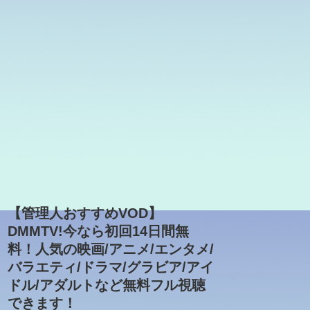
【管理人おすすめVOD】
DMMTV!今なら初回14日間無
料！人気の映画/アニメ/エンタメ/
バラエティ/ドラマ/グラビア/アイ
ドル/アダルトなど無料フル視聴
できます！