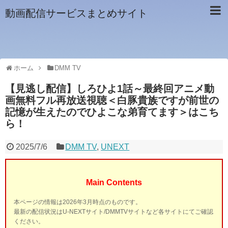
動画配信サービスまとめサイト
ホーム
DMM TV
【見逃し配信】しろひよ1話～最終回アニメ動
画無料フル再放送視聴＜白豚貴族ですが前世の
記憶が生えたのでひよこな弟育てます＞はこち
ら！
2025/7/6
DMM TV
,
UNEXT
Main Contents
本ページの情報は2026年3月時点のものです。
最新の配信状況はU-NEXTサイト/DMMTVサイトなど各サイトにてご確認
ください。