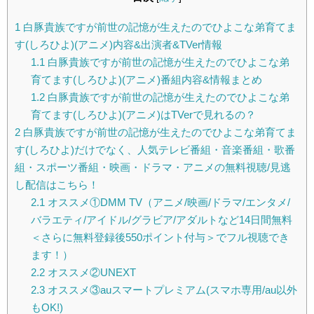
1
白豚貴族ですが前世の記憶が生えたのでひよこな弟育てま
す(しろひよ)(アニメ)内容&出演者&TVer情報
1.1
白豚貴族ですが前世の記憶が生えたのでひよこな弟
育てます(しろひよ)(アニメ)番組内容&情報まとめ
1.2
白豚貴族ですが前世の記憶が生えたのでひよこな弟
育てます(しろひよ)(アニメ)はTVerで見れるの？
2
白豚貴族ですが前世の記憶が生えたのでひよこな弟育てま
す(しろひよ)だけでなく、人気テレビ番組・音楽番組・歌番
組・スポーツ番組・映画・ドラマ・アニメの無料視聴/見逃
し配信はこちら！
2.1
オススメ①DMM TV（アニメ/映画/ドラマ/エンタメ/
バラエティ/アイドル/グラビア/アダルトなど14日間無料
＜さらに無料登録後550ポイント付与＞でフル視聴でき
ます！）
2.2
オススメ②UNEXT
2.3
オススメ③auスマートプレミアム(スマホ専用/au以外
もOK!)