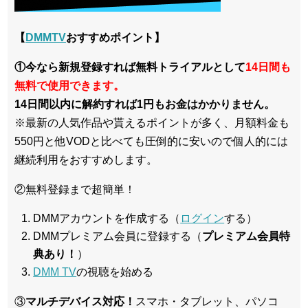
【
DMMTV
おすすめポイント】
①今なら新規登録すれば無料トライアルとして
14日間も
無料で使用できます。
14日間以内に解約すれば1円もお金はかかりません。
※最新の人気作品や貰えるポイントが多く、月額料金も
550円と他VODと比べても圧倒的に安いので個人的には
継続利用をおすすめします。
②無料登録まで超簡単！
DMMアカウントを作成する（
ログイン
する）
DMMプレミアム会員に登録する（
プレミアム会員特
典あり！
）
DMM TV
の視聴を始める
③
マルチデバイス対応！
スマホ・タブレット、パソコ