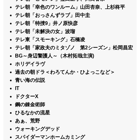
テレ朝「幸色のワンルーム」山田杏奈、上杉柊平
テレ朝「おっさんずラブ」田中圭
テレ朝「特捜9」井ノ原快彦
テレ朝「未解決の女」波瑠
テレ東「スモーキング」石橋凌
テレ朝「家政夫のミタゾノ 第2シーズン」松岡昌宏
BG～身辺警護人～（木村拓哉主演)
ホリデイラヴ
過去の朝ドラ＜わろてんか・ひよっこなど＞
青い海の伝説
IT
ドクターX
鋼の錬金術師
ひるなかの流星
あぁ、荒野
ウォーキングデッド
スパイダーマンホームカミング