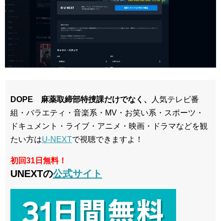
DOPE 麻薬取締部特捜課だけでなく、
人気テレビ番
組・バラエティ・音楽系・MV・お笑い系・スポーツ・
ドキュメント・ライブ・アニメ・映画・ドラマなどを観
たい方は
U-NEXT
で視聴できますよ！
初回31日無料！
UNEXTの
公式サイト