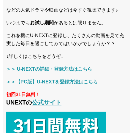
などの人気ドラマや映画などは今すぐ視聴できます♪
いつまでも
お試し
期間
があるとは限りません。
これを機にU-NEXTに登録し、たくさんの動画を見て充
実した毎日を過ごしてみてはいかがでしょうか？？
↓詳しくはこちらをどうぞ↓
＞＞ U-NEXTの詳細・登録方法はこちら
＞＞【PC版】U-NEXTを登録方法はこちら
初回31日無料！
UNEXTの
公式サイト