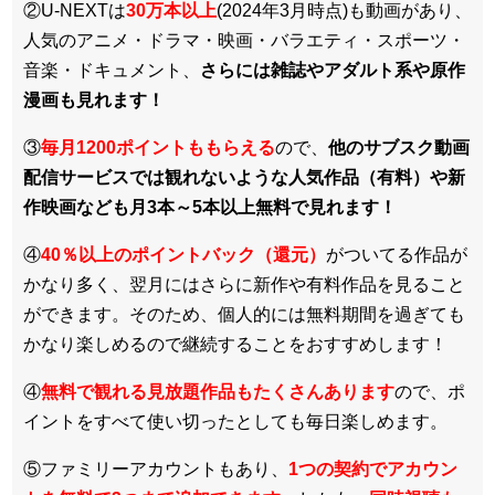
②U-NEXTは
30万本以上
(2024年3月時点)も動画があり、
人気のアニメ・ドラマ・映画・バラエティ・スポーツ・
音楽・ドキュメント、
さらには雑誌やアダルト系や原作
漫画も見れます！
③
毎月1200ポイントももらえる
ので、
他のサブスク動画
配信サービスでは観れないような人気作品（有料）や新
作映画なども月3本～5本以上無料で見れます！
④
40％以上のポイントバック（還元）
がついてる作品が
かなり多く、翌月にはさらに新作や有料作品を見ること
ができます。そのため、個人的には無料期間を過ぎても
かなり楽しめるので継続することをおすすめします！
④
無料で観れる見放題作品もたくさんあります
ので、ポ
イントをすべて使い切ったとしても毎日楽しめます。
⑤ファミリーアカウントもあり、
1つの契約でアカウン