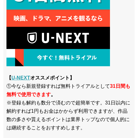
【
U-NEXT
オススメポイント】
①今なら新規登録すれば無料トライアルとして
3
1日間も
無料で使用できます
。
※登録も解約も数分で済むので超簡単です。31日以内に
解約すれば1円もお金はかからず利用できますが、作品
数の多さや貰えるポイントは業界トップなので個人的に
は継続することをおすすめします。