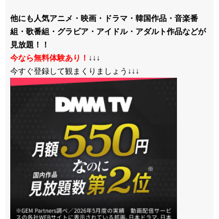
他にも人気アニメ・映画・ドラマ・韓国作品・音楽番
組・歌番組・グラビア・アイドル・アダルト作品などが
見放題！！
今なら無料体験あり！
↓↓↓
今すぐ登録して観まくりましょう↓↓↓