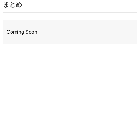
まとめ
Coming Soon