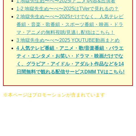
1 地獄先生ぬ〜べ〜2025(アニメ)
内容&出演者
1-2 地獄先生ぬ〜べ〜2025はTVerで見れるの？
2 地獄先生ぬ〜べ〜2025だけでなく、人気テレビ
番組・音楽・歌番組・スポーツ番組・映画・ドラ
マ・アニメの無料視聴/見逃し配信はこちら！
3 地獄先生ぬ〜べ〜2025
YOUTUBE動画まとめ
4 人気テレビ番組・アニメ・歌/音楽番組・バラエ
ティ・エンタメ・お笑い・ドラマ・映画だけでな
く、グラビア・アイドル・アダルト作品などを14
日間無料で観れる配信サービスDMM TVはこちら!
※本ページはプロモーションが含まれています