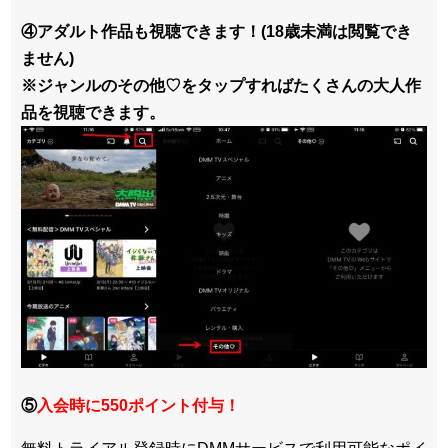
④アダルト作品も視聴できます！(18歳未満は閲覧でき
ません)
※ジャンルのその他♡をタップすればたくさんの大人作
品を視聴できます。
⑤
入会時に550ポイント付与！