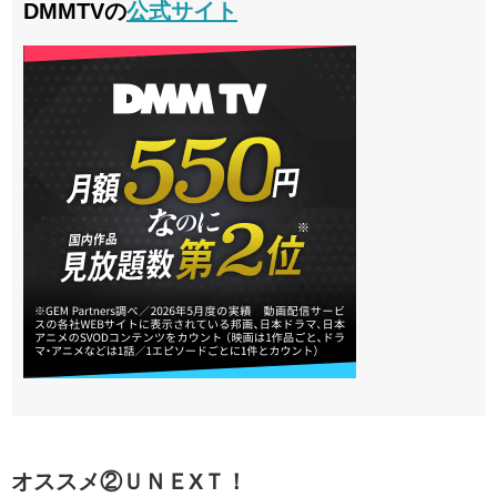
DMMTVの
公式サイト
オススメ②
ＵＮＥXＴ！