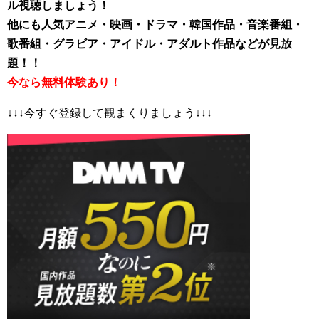
ル視聴しましょう！
他にも人気アニメ・映画・ドラマ・韓国作品・音楽番組・
歌番組・グラビア・アイドル・アダルト作品などが見放
題！！
今なら無料体験あり！
↓↓↓今すぐ登録して観まくりましょう↓↓↓