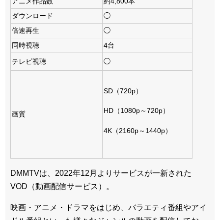
アニメ作品数
約4,800本
ダウンロード
◯
倍速再生
◯
同時視聴
4台
テレビ視聴
◯
SD（720p）
HD（1080p～720p）
画質
4K（2160p～1440p）
DMMTVは、2022年12月よりサービスが一新された
VOD（動画配信サービス）。
映画・アニメ・ドラマをはじめ、バラエティ番組やアイ