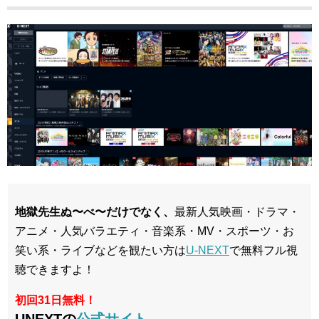
地獄先生ぬ〜べ〜だけでなく、
最新人気映画・ドラマ・
アニメ・人気バラエティ・音楽系・MV・スポーツ・お
笑い系・ライブなどを観たい方は
U-NEXT
で無料フル視
聴できますよ！
初回31日無料！