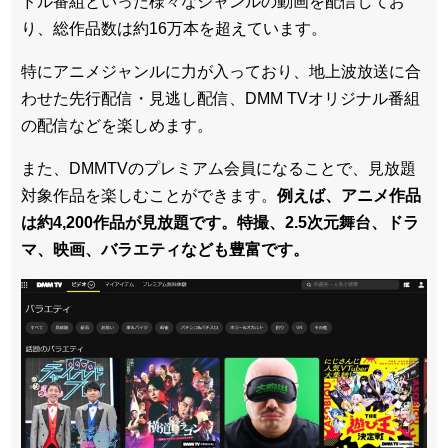
ドル番組といった様々なジャンルの動画を配信してお
り、総作品数は約16万本を超えています。
特にアニメジャンルに力が入っており、地上波放送に合
わせた先行配信・見逃し配信、DMM TVオリジナル番組
の配信などを楽しめます。
また、DMMTVのプレミアム会員になることで、見放題
対象作品を楽しむことができます。
例えば、アニメ作品
は約4,200作品が見放題です。特撮、2.5次元舞台、ドラ
マ、映画、バラエティなども豊富です。