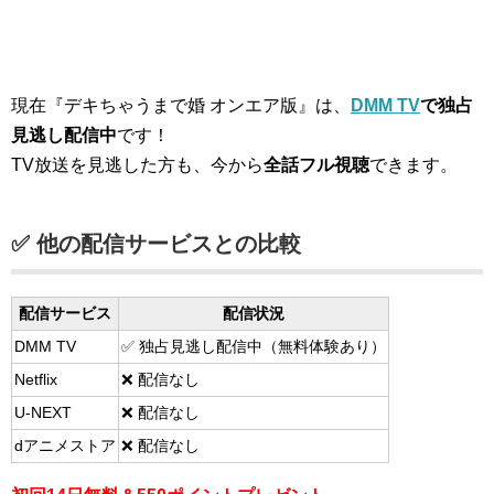
現在『デキちゃうまで婚 オンエア版』は、
DMM TV
で独占
見逃し配信中
です！
TV放送を見逃した方も、今から
全話フル視聴
できます。
✅ 他の配信サービスとの比較
配信サービス
配信状況
DMM TV
✅ 独占見逃し配信中（無料体験あり）
Netflix
❌ 配信なし
U-NEXT
❌ 配信なし
dアニメストア
❌ 配信なし