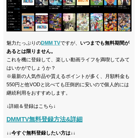
魅力たっぷりの
DMM TV
ですが、
いつまでも無料期間が
あるとは限りません。
これを機に登録して、楽しい動画ライフを満喫してみて
はいかがでしょうか？
※最新の人気作品や貰えるポイントが多く、月額料金も
550円と他VODと比べても圧倒的に安いので個人的には
継続利用をおすすめします。
↓詳細＆登録はこちら↓
DMMTV無料登録方法&詳細
↓↓今すぐ無料登録したい方は↓↓