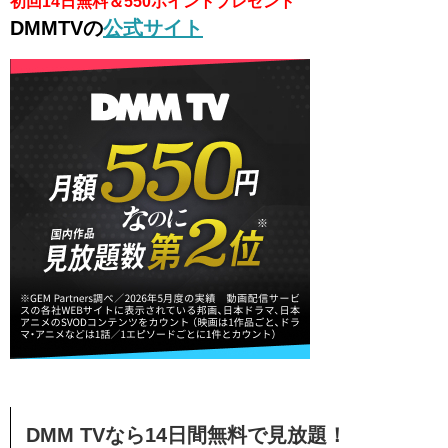
初回14日無料＆550ポイントプレゼント
DMMTVの
公式サイト
DMM TVなら14日間無料で見放題！