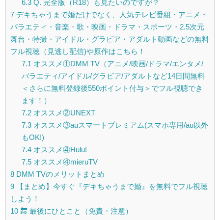
6.3
Q. 完全版（R18）も見たいのですが？
7
デキちゃうまで婚だけでなく、人気テレビ番組・アニメ・
バラエティ・音楽・歌・映画・ドラマ・スポーツ・2.5次元
舞台・特撮・アイドル・グラビア・アダルト動画などの無料
フル視聴（見逃し配信)や原作はこちら！
7.1
オススメ①DMM TV（アニメ/映画/ドラマ/エンタメ/
バラエティ/アイドル/グラビア/アダルトなど14日間無料
＜さらに無料登録後550ポイント付与＞でフル視聴でき
ます！）
7.2
オススメ②UNEXT
7.3
オススメ③auスマートプレミアム(スマホ専用/au以外
もOK!)
7.4
オススメ④Hulu!
7.5
オススメ④mieruTV
8
DMM TVのメリットまとめ
9
【まとめ】今すぐ『デキちゃうまで婚』を無料でフル視聴
しよう！
10
🔚 最後にひとこと（免責・注意）