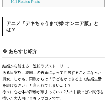
10.1
Related Posts
アニメ『デキちゃうまで婚 オンエア版』と
は？
❖ あらすじ紹介
結婚から始まる、逆転ラブストーリー。
ある日突然、親同士の再婚によって同居することになった
男女。しかも、両親からは「子どもができるまで結婚生活
を続けなさい」と言われてしまい…！？
徐々に心と体の距離が縮まっていく2人の甘酸っぱい関係を
描いた大人向け青春ラブコメです。