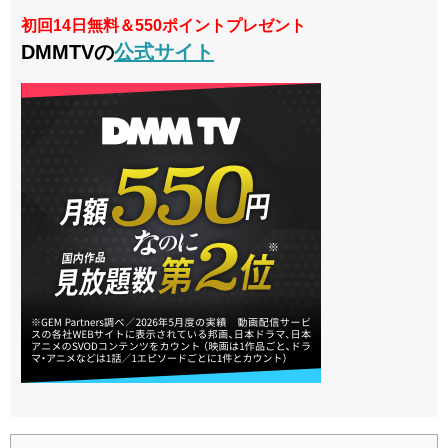
初回14日無料＆550ポイントプレゼント
DMMTVの
公式サイト