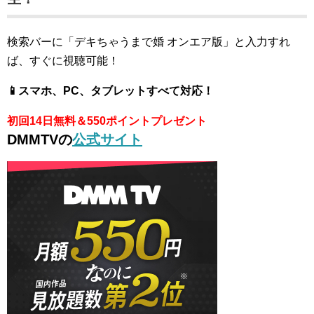
検索バーに「デキちゃうまで婚 オンエア版」と入力すれ
ば、すぐに視聴可能！
📱スマホ、PC、タブレットすべて対応！
初回14日無料＆550ポイントプレゼント
DMMTVの
公式サイト