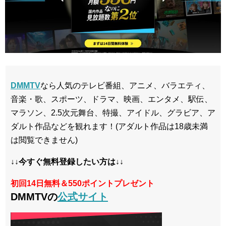
DMMTV
なら人気のテレビ番組、アニメ、バラエティ、
音楽・歌、スポーツ、ドラマ、映画、エンタメ、駅伝、
マラソン、2.5次元舞台、特撮、アイドル、グラビア、ア
ダルト作品などを観れます！(アダルト作品は18歳未満
は閲覧できません)
↓↓今すぐ無料登録したい方は↓↓
初回14日無料＆550ポイントプレゼント
DMMTVの
公式サイト