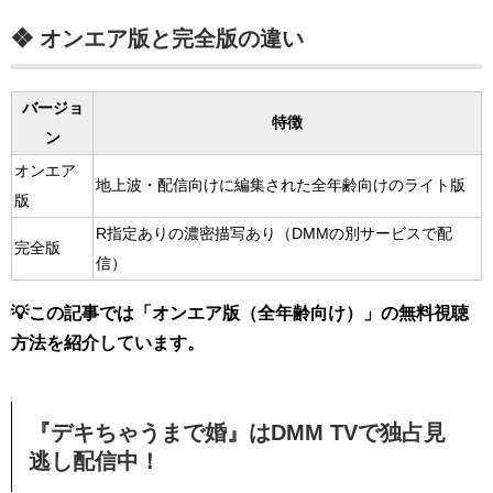
❖ オンエア版と完全版の違い
バージョ
特徴
ン
オンエア
地上波・配信向けに編集された全年齢向けのライト版
版
R指定ありの濃密描写あり（DMMの別サービスで配
完全版
信）
💡この記事では「オンエア版（全年齢向け）」の無料視聴
方法を紹介しています。
『デキちゃうまで婚』はDMM TVで独占見
逃し配信中！