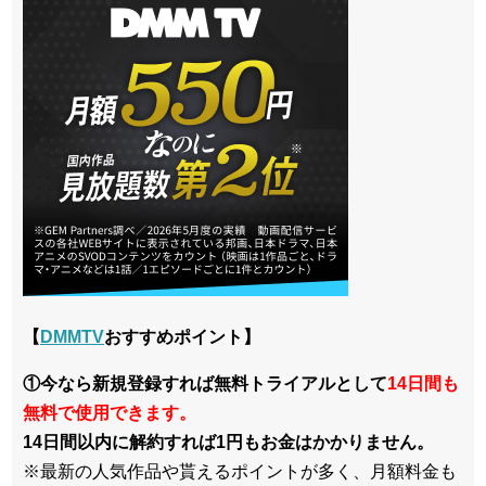
【
DMMTV
おすすめポイント】
①今なら新規登録すれば無料トライアルとして
14日間も
無料で使用できます。
14日間以内に解約すれば1円もお金はかかりません。
※最新の人気作品や貰えるポイントが多く、月額料金も