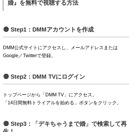
婚』を無料で視聴する方法
🟡 Step1：DMMアカウントを作成
DMM公式サイトにアクセスし、メールアドレスまたは
Google／Twitterで登録。
🟡 Step2：DMM TVにログイン
トップページから「DMM TV」にアクセス。
「14日間無料トライアルを始める」ボタンをクリック。
🟡 Step3：「デキちゃうまで婚」で検索して再
生！