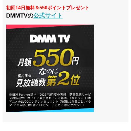
初回14日無料＆550ポイントプレゼント
DMMTVの
公式サイト