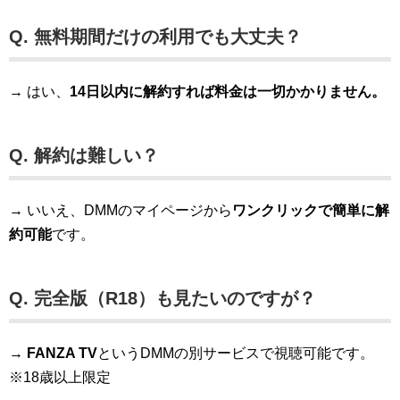
Q. 無料期間だけの利用でも大丈夫？
→ はい、
14日以内に解約すれば料金は一切かかりません。
Q. 解約は難しい？
→ いいえ、DMMのマイページから
ワンクリックで簡単に解
約可能
です。
Q. 完全版（R18）も見たいのですが？
→
FANZA TV
というDMMの別サービスで視聴可能です。
※18歳以上限定