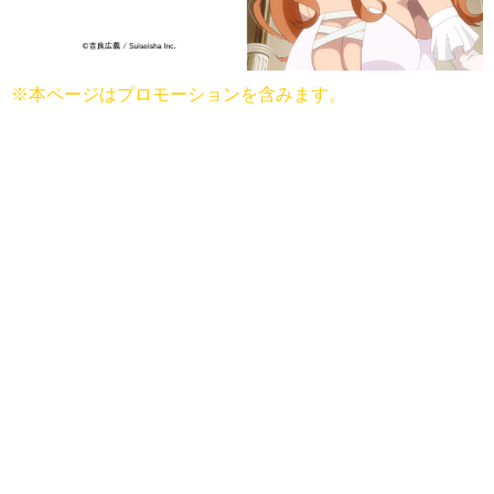
※本ページはプロモーションを含みます。