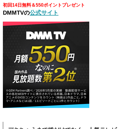
初回14日無料＆550ポイントプレゼント
DMMTVの
公式サイト