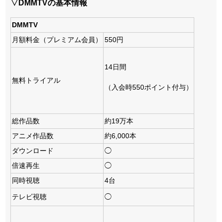
▽DMMTVの基本情報
DMMTV
月額料金（プレミアム会員）
550円
14日間
無料トライアル
（入会時550ポイント付与）
総作品数
約19万本
アニメ作品数
約6,000本
ダウンロード
◯
倍速再生
◯
同時視聴
4台
テレビ視聴
◯