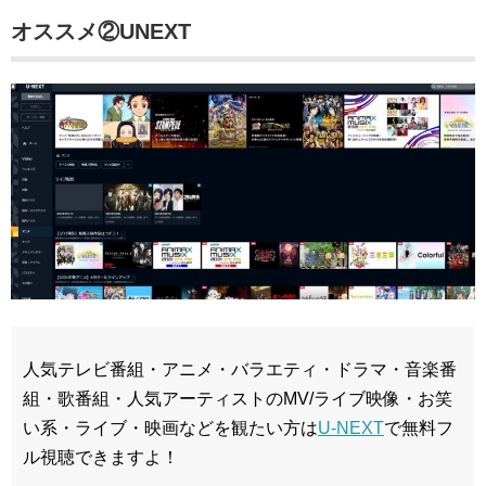
オススメ②
UNEXT
人気テレビ番組・アニメ・バラエティ・ドラマ・音楽番
組・歌番組・人気アーティストのMV/ライブ映像・お笑
い系・ライブ・映画などを観たい方は
U-NEXT
で無料フ
ル視聴できますよ！