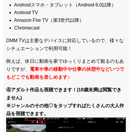
Androidスマホ・タブレット（Android 6.0以降）
Android TV
Amazon Fire TV（第3世代以降）
Chromecast
DMM TVは主要なデバイスに対応しているので、
様々な
シチュエーションで利用可能！
例えば、休日に動画を家でゆっくりまとめて観るのもあ
りですが、
電車や車の移動中や仕事の休憩中などいつで
もどこでも動画を楽しめます
♪
④アダルト作品も視聴できます！(18歳未満は閲覧でき
ません)
※ジャンルのその他♡をタップすればたくさんの大人作
品を視聴できます。