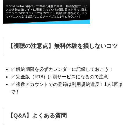
【視聴の注意点】無料体験を損しないコツ
✅ 解約期限を必ずカレンダーに記録しておこう！
✅ 完全版（R18）は別サービスになるので注意
✅ 複数アカウントでの登録は利用規約違反！1人1回ま
で！
【Q&A】よくある質問