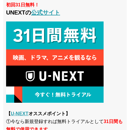
初回31日無料！
UNEXTの
公式サイト
【
U-NEXT
オススメポイント】
①今なら新規登録すれば無料トライアルとして
3
1日間も
無料で使用できます
。