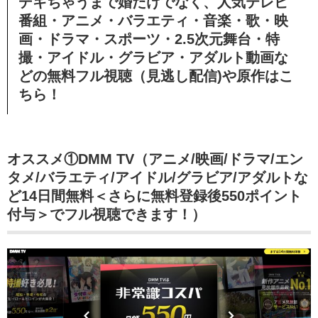
デキちゃうまで婚
だけでなく、人気テレビ
番組・アニメ・バラエティ・音楽・歌・映
画・ドラマ・スポーツ・2.5次元舞台・特
撮・アイドル・グラビア・アダルト動画な
どの無料フル視聴（見逃し配信)や原作はこ
ちら！
オススメ①DMM TV（アニメ/映画/ドラマ/エン
タメ/バラエティ/アイドル/グラビア/アダルトな
ど14日間無料＜さらに無料登録後550ポイント
付与＞でフル視聴できます！）