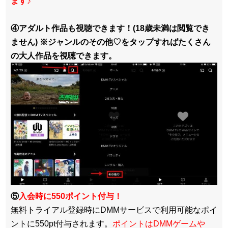
ます
♪
④アダルト作品も視聴できます！(18歳未満は閲覧でき
ません) ※ジャンルのその他♡をタップすればたくさん
の大人作品を視聴できます。
⑤
入会時に550ポイント付与！
無料トライアル登録時にDMMサービスで利用可能なポイ
ントに550pt付与されます。
ポイントはDMMゲームや