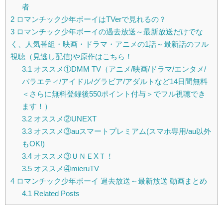
者
2
ロマンチック少年ボーイはTVerで見れるの？
3
ロマンチック少年ボーイの過去放送～最新放送だけでな
く、人気番組・映画・ドラマ・アニメの1話～最新話のフル
視聴（見逃し配信)や原作はこちら！
3.1
オススメ①DMM TV（アニメ/映画/ドラマ/エンタメ/
バラエティ/アイドル/グラビア/アダルトなど14日間無料
＜さらに無料登録後550ポイント付与＞でフル視聴でき
ます！）
3.2
オススメ②UNEXT
3.3
オススメ③auスマートプレミアム(スマホ専用/au以外
もOK!)
3.4
オススメ③ＵＮＥXＴ！
3.5
オススメ④mieruTV
4
ロマンチック少年ボーイ 過去放送～最新放送 動画まとめ
4.1
Related Posts