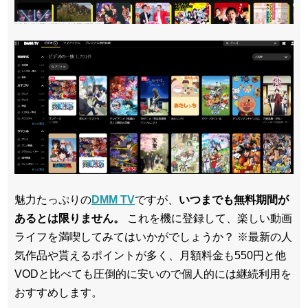
魅力たっぷりの
DMM TV
ですが、
いつまでも無料期間が
あるとは限りません。
これを機に登録して、楽しい動画
ライフを満喫してみてはいかがでしょうか？
※最新の人
気作品や貰えるポイントが多く、月額料金も550円と他
VODと比べても圧倒的に安いので個人的には継続利用を
おすすめします。