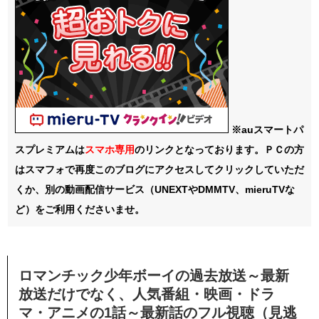
※auスマートパ
スプレミアムは
スマホ
専用
のリンクとなっております。ＰＣの方
はスマフォで再度このブログにアクセスしてクリックしていただ
くか、別の動画配信サービス（UNEXTやDMMTV、mieruTVな
ど）をご利用くださいませ。
ロマンチック少年ボーイの過去放送～最新
放送だけでなく、人気番組・映画・ドラ
マ・アニメの1話～最新話のフル視聴（見逃