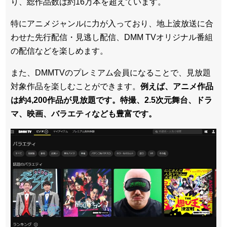
り、総作品数は約16万本を超えています。
特にアニメジャンルに力が入っており、地上波放送に合
わせた先行配信・見逃し配信、DMM TVオリジナル番組
の配信などを楽しめます。
また、DMMTVのプレミアム会員になることで、見放題
対象作品を楽しむことができます。
例えば、アニメ作品
は約4,200作品が見放題です。特撮、2.5次元舞台、ドラ
マ、映画、バラエティなども豊富です。