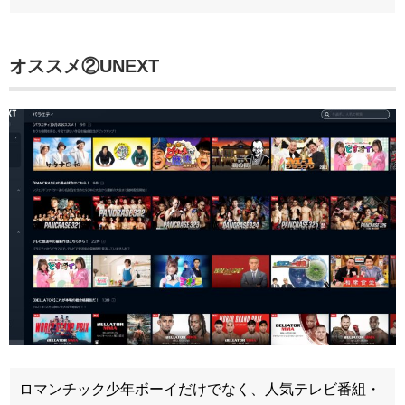
オススメ②
UNEXT
ロマンチック少年ボーイだけでなく、人気テレビ番組・