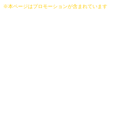
※本ページはプロモーションが含まれています