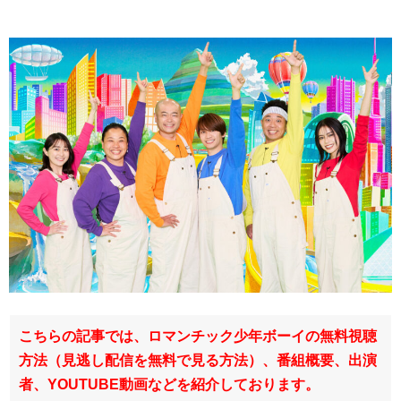
こちらの記事では、ロマンチック少年ボーイの無料視聴
方法（見逃し配信を無料で見る方法）、番組概要、出演
者、YOUTUBE動画などを紹介しております。