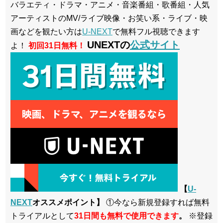
バラエティ・ドラマ・アニメ・音楽番組・歌番組・人気
アーティストのMV/ライブ映像・お笑い系・ライブ・映
画などを観たい方は
U-NEXT
で無料フル視聴できます
UNEXTの
公式サイト
よ！
初回31日無料！
【
U-
NEXT
オススメポイント】
①今なら新規登録すれば無料
トライアルとして
3
1日間も無料で使用できます
。
※登録