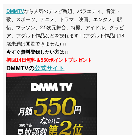
DMMTV
なら人気のテレビ番組、バラエティ、音楽・
歌、スポーツ、アニメ、ドラマ、映画、エンタメ、駅
伝、マラソン、2.5次元舞台、特撮、アイドル、グラビ
ア、アダルト作品などを観れます！(アダルト作品は18
歳未満は閲覧できません)
↓↓
今すぐ無料登録したい方は↓↓
初回14日無料＆550ポイントプレゼント
DMMTVの
公式サイト