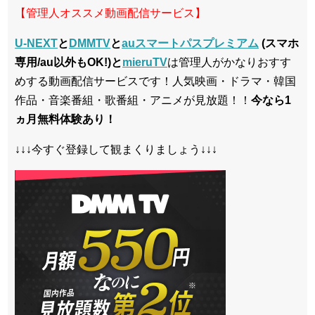
【管理人オススメ動画配信サービス】
U-NEXT
と
DMMTV
と
auスマートパスプレミアム
(スマホ
専用/au以外もOK!)と
mieruTV
は管理人がかなりおすす
めする動画配信サービスです！人気映画・ドラマ・韓国
作品・音楽番組・歌番組・アニメが見放題！！
今なら1
ヵ月無料体験あり！
↓↓↓今すぐ登録して観まくりましょう↓↓↓