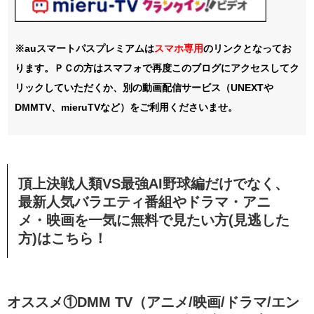
※auスマートパスプレミアムは
スマホ
専用
のリンクとなってお
ります。ＰＣの方はスマフォで再度このブログにアクセスしてク
リックしていただくか、別の動画配信サービス（UNEXTや
DMMTV、mieruTVなど）をご利用くださいませ。
頂上決戦人類VS最強AI野球編だけでなく、
最新人気バラエティ番組やドラマ・アニ
メ・映画を一気に無料で見たい方(見逃した
方)はこちら！
オススメ①DMM TV（アニメ/映画/ドラマ/エン