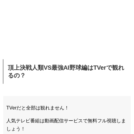
頂上決戦人類VS最強AI野球編はTVerで観れ
るの？
TVerだと全部は観れません！
人気テレビ番組は動画配信サービスで無料フル視聴しま
しょう！