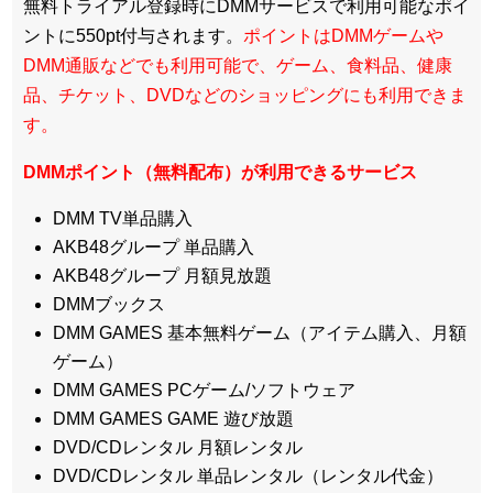
無料トライアル登録時にDMMサービスで利用可能なポイ
ントに550pt付与されます。
ポイントはDMMゲームや
DMM通販などでも利用可能で、ゲーム、食料品、健康
品、チケット、DVDなどのショッピングにも利用できま
す。
DMMポイント（無料配布）が利用できるサービス
DMM TV単品購入
AKB48グループ 単品購入
AKB48グループ 月額見放題
DMMブックス
DMM GAMES 基本無料ゲーム（アイテム購入、月額
ゲーム）
DMM GAMES PCゲーム/ソフトウェア
DMM GAMES GAME 遊び放題
DVD/CDレンタル 月額レンタル
DVD/CDレンタル 単品レンタル（レンタル代金）