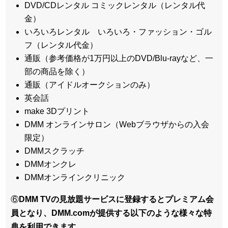
DVD/CDレンタル コミックレンタル（レンタル代
金）
いろいろレンタル いろいろ・ファッション・ゴル
フ（レンタル代金）
通販（参考価格が1万円以上のDVD/Blu-rayなど、一
部の商品を除く）
通販（アイドルオークションのみ）
英会話
make 3Dプリント
DMM オンラインサロン（Webブラウザからの入会
限定）
DMMスクラッチ
DMMオンクレ
DMMオンラインクリニック
⑥
DMM TVの見放題サービスに登録するとプレミアム会
員となり、DMM.comが提供する以下のような様々な特
典を利用できます
。