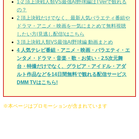
1-2 頂上決戦人類VS最強AI野球編はTVerで観れる
の？
2
頂上決戦だけでなく、最新人気バラエティ番組や
ドラマ・アニメ・映画を一気にまとめて無料視聴
したい方(見逃し配信)はこちら
3
頂上決戦人類VS最強AI野球編 動画まとめ
4 人気テレビ番組・アニメ・映画・バラエティ・エ
ンタメ・ドラマ・音楽・歌・お笑い・2.5次元舞
台・特撮だけでなく、グラビア・アイドル・アダ
ルト作品などを14日間無料で観れる配信サービス
DMM TVはこちら!
※本ページはプロモーションが含まれています