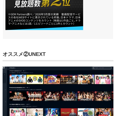
オススメ②UNEXT