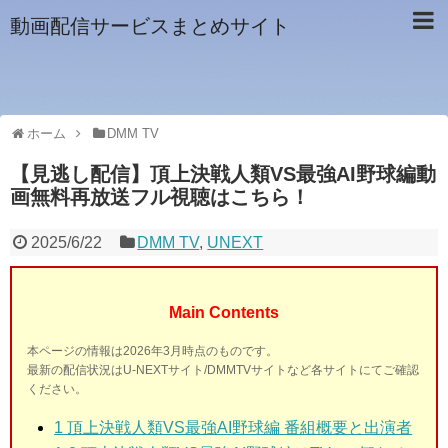
動画配信サービスまとめサイト
ホーム
DMM TV
【見逃し配信】頂上決戦人類VS最強AI野球編動
画無料再放送フル視聴はこちら！
2025/6/22
DMM TV
,
UNEXT
Main Contents
本ページの情報は2026年3月時点のものです。
最新の配信状況はU-NEXTサイト/DMMTVサイトなど各サイトにてご確認
ください。
1
頂上決戦人類VS最強AI野球編 番組概要と出演者