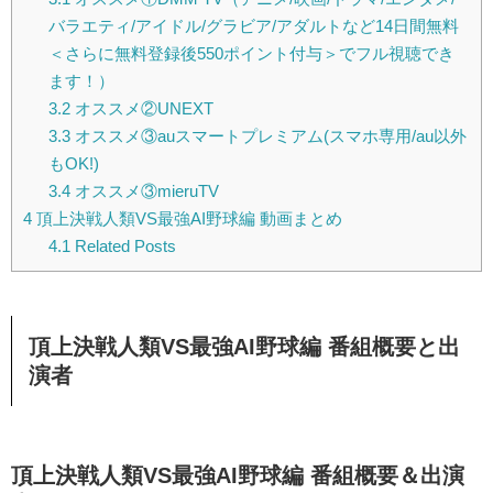
バラエティ/アイドル/グラビア/アダルトなど14日間無料
＜さらに無料登録後550ポイント付与＞でフル視聴でき
ます！）
3.2
オススメ②UNEXT
3.3
オススメ③auスマートプレミアム(スマホ専用/au以外
もOK!)
3.4
オススメ③mieruTV
4
頂上決戦人類VS最強AI野球編 動画まとめ
4.1
Related Posts
頂上決戦人類VS最強AI野球編 番組概要と出
演者
頂上決戦人類VS最強AI野球編 番組概要＆出演