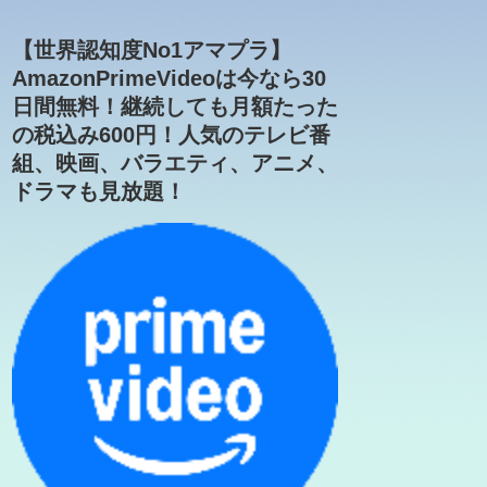
【世界認知度No1アマプラ】
AmazonPrimeVideoは今なら30
日間無料！継続しても月額たった
の税込み600円！人気のテレビ番
組、映画、バラエティ、アニメ、
ドラマも見放題！