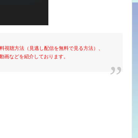
料視聴方法（見逃し配信を無料で見る方法）、
E動画などを紹介しております。