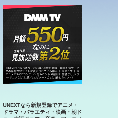
UNEXTなら新規登録でアニメ・
ドラマ・バラエティ・映画・朝ド