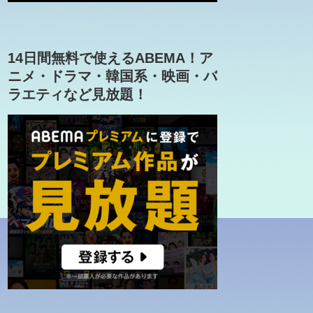
14日間無料で使えるABEMA！ア
ニメ・ドラマ・韓国系・映画・バ
ラエティなど見放題！