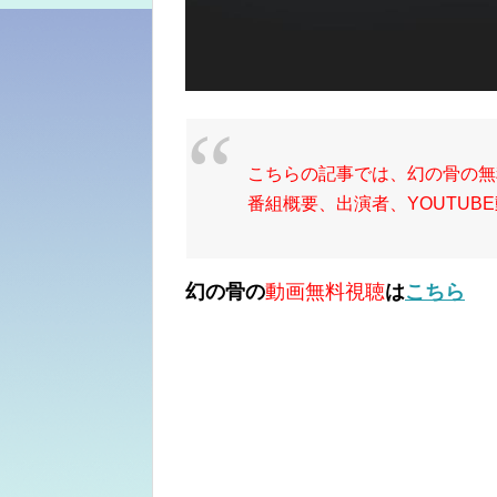
こちらの記事では、幻の骨の無
番組概要、出演者、YOUTUB
幻の骨の
動画無料視聴
は
こちら