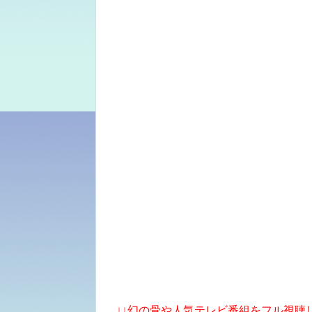
↓↓幻の骨や人気テレビ番組をフル視聴