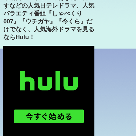
すなどの人気日テレドラマ、人気
バラエティ番組『しゃべくり
007』『ウチガヤ』『今くら』だ
けでなく、人気海外ドラマを見る
ならHulu！