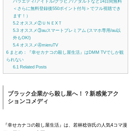
バラエティ/アイドル/グラビア/アダルトなど14日間無料
＜さらに無料登録後550ポイント付与＞でフル視聴でき
ます！）
5.2
オススメ②ＵＮＥXＴ
5.3
オススメ③auスマートプレミアム (スマホ専用/au以
外もOK!)
5.4
オススメ④mieruTV
6
まとめ：『幸せカナコの殺し屋生活』はDMM TVでしか観
られない
6.1
Related Posts
ブラック企業から殺し屋へ！？新感覚アク
ションコメディ
『幸せカナコの殺し屋生活』は、若林稔弥氏の人気4コマ漫