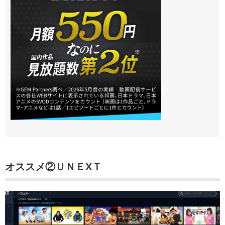
オススメ②ＵＮＥXＴ