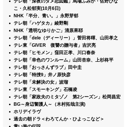
テレ朝「深夜のダメ恋図鑑」馬場ふみか・佐野ひな
こ・久松郁実(10月6日)
NHK「半分、青い。」永野芽郁
テレ朝「ハゲタカ」綾野剛
NHK「透明なゆりかご」清原果耶
テレ朝「dele（ディーリー）」菅田将暉、山田孝之
テレ東「GIVER 復讐の贈与者」吉沢亮
テレ朝「ヒモメン」窪田正孝、川口春奈
テレ朝「幸色のワンルーム」山田杏奈、上杉柊平
テレ朝「おっさんずラブ」田中圭
テレ朝「特捜9」井ノ原快彦
テレ朝「未解決の女」波瑠
テレ東「スモーキング」石橋凌
テレ朝「家政夫のミタゾノ 第2シーズン」松岡昌宏
BG～身辺警護人～（木村拓哉主演)
ホリデイラヴ
過去の朝ドラ＜わろてんか・ひよっこなど＞
青い海の伝説