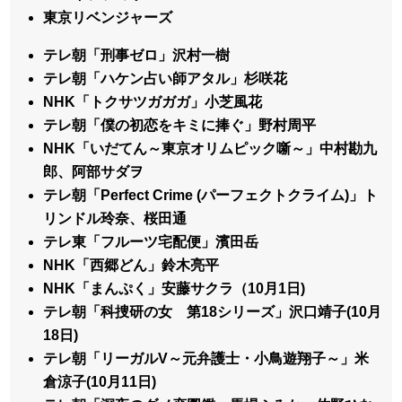
東京リベンジャーズ
テレ朝「刑事ゼロ」沢村一樹
テレ朝「ハケン占い師アタル」杉咲花
NHK「トクサツガガガ」小芝風花
テレ朝「僕の初恋をキミに捧ぐ」野村周平
NHK「いだてん～東京オリムピック噺～」中村勘九
郎、阿部サダヲ
テレ朝「Perfect Crime (パーフェクトクライム)」ト
リンドル玲奈、桜田通
テレ東「フルーツ宅配便」濱田岳
NHK「西郷どん」鈴木亮平
NHK「まんぷく」安藤サクラ（10月1日)
テレ朝「科捜研の女 第18シリーズ」沢口靖子(10月
18日)
テレ朝「リーガルV～元弁護士・小鳥遊翔子～」米
倉涼子(10月11日)