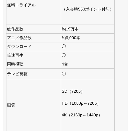
無料トライアル
（入会時550ポイント付与）
総作品数
約19万本
アニメ作品数
約6,000本
ダウンロード
◯
倍速再生
◯
同時視聴
4台
テレビ視聴
◯
SD（720p）
HD（1080p～720p）
画質
4K（2160p～1440p）