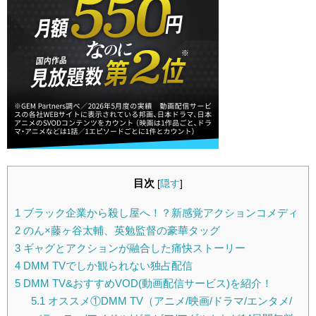
目次
[
隠す
]
1
ブラック企業から殺し屋へ！？新感覚アクションコメディ
2
のん×藤ヶ谷太輔、英勉監督の豪華タッグ
3
ギャグとアクションが融合した痛快ストーリー
4
DMM TVでしか観られない独占配信
5
DMM TV&おすすめVOD(動画配信サービス)を紹介！
5.1
オススメ①DMM TV（アニメ/映画/ドラマ/エンタメ/