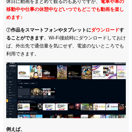
休日に動画をまとめて観るのもありですが、
電車や車の
移動中や仕事の休憩中などいつでもどこでも動画を楽し
めます
♪
⑦
作品をスマートフォンやタブレットに
ダウンロード
す
ることができます
。Wi-Fi接続時にダウンロードしておけ
ば、外出先で通信量を気にせず、電波のないところでも
利用できます。
例えば、