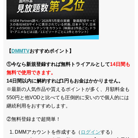
【
DMMTV
おすすめポイント】
①今なら新規登録すれば無料トライアルとして
14日間も
無料で使用できます。
14日間以内に解約すれば1円もお金はかかりません。
※最新の人気作品や貰えるポイントが多く、月額料金も
550円と他VODと比べても圧倒的に安いので個人的には
継続利用をおすすめします。
②無料登録まで超簡単！
DMMアカウントを作成する（
ログイン
する）