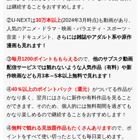
は継続することをおすすめします。
②U-NEXTは
30万本以上
(2024年3月時点)も動画があり、
人気のアニメ・ドラマ・映画・バラエティ・スポーツ・
音楽・ドキュメント、
さらには雑誌やアダルト系や原作
漫画も見れます！
③
毎月1200ポイントももらえる
ので、
他のサブスク動画
配信サービスでは観れないような人気作品（有料）や新
作映画なども月3本～5本以上無料で見れます！
④
40％以上のポイントバック（還元）
がついてる作品が
かなり多く、翌月にはさらに新作や有料作品を見ること
ができます。そのため、個人的には無料期間を過ぎても
かなり楽しめるので継続することをおすすめします！
④
無料で観れる見放題作品もたくさんあります
ので、ポ
イントをすべて使い切ったとしても毎日楽しめます。