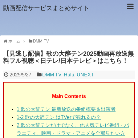
動画配信サービスまとめサイト
ホーム
DMM TV
【見逃し配信】歌の大辞テン2025動画再放送無
料フル視聴＜日テレ/日本テレビ＞はこちら！
2025/5/27
DMM TV
,
Hulu
,
UNEXT
Main Contents
1 歌の大辞テン 最新放送の番組概要＆出演者
1-2 歌の大辞テン はTVerで観れるの？
2 歌の大辞テンだけでなく、他人気テレビ番組・バ
ラエティ、映画・ドラマ・アニメを全部見たい方