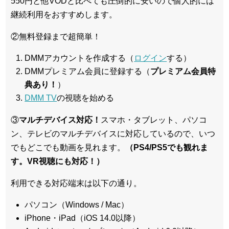
550円と他VODと比べても圧倒的に安いので個人的には
継続利用をおすすめします。
②無料登録まで超簡単！
DMMアカウントを作成する（
ログイン
する）
DMMプレミアム会員に登録する（
プレミアム会員特
典あり！
）
DMM TV
の視聴を始める
③
マルチデバイス対応！
スマホ・タブレット、パソコ
ン、テレビのマルチデバイスに対応している
ので、いつ
でもどこでも動画を見れます。
（PS4/PS5でも観れま
す。VR視聴にも対応！）
利用できる対応端末は以下の通り。
パソコン（Windows / Mac）
iPhone・iPad（iOS 14.0以降）