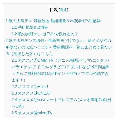
目次
[
隠す
]
1
歌の大辞テン 最新放送 番組概要＆出演者&TVer情報
1.1
番組概要&出演者
1.2
歌の大辞テン はTVerで観れるの？
2
歌の大辞テンの過去～最新放送だけでなく、深イイ話やガ
キ使などの人気バラエティ番組動画を一気にまとめて見たい
方（見逃した方）はこちら
2.1
オススメ①DMM TV（アニメ/映画/ドラマ/エンタメ/
バラエティ/アイドル/グラビア/アダルトなど14日間無料
＜さらに無料登録後550ポイント付与＞でフル視聴でき
ます！）
2.2
オススメ②Hulu！
2.3
オススメ③UNEXT
2.4
オススメ④auスマートプレミアム(スマホ専用/au以外
もOK!)
2.5
オススメ④mieruTV