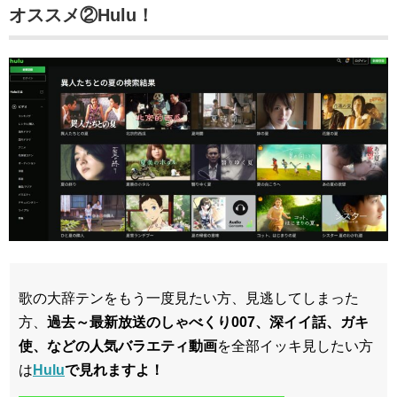
オススメ②Hulu！
歌の大辞テンをもう一度見たい方、見逃してしまった
方、
過去～最新放送のしゃべくり007、深イイ話、ガキ
使、などの人気バラエティ動画
を全部イッキ見したい方
は
Hulu
で見れますよ！