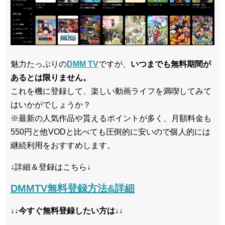
魅力たっぷりの
DMM TV
ですが、
いつまでも無料期間が
あるとは限りません。
これを機に登録して、楽しい動画ライフを満喫してみて
はいかがでしょうか？
※最新の人気作品や貰えるポイントが多く、月額料金も
550円と他VODと比べても圧倒的に安いので個人的には
継続利用をおすすめします。
↓詳細＆登録はこちら↓
DMMTV無料登録方法&詳細
↓↓今すぐ無料登録したい方は↓↓