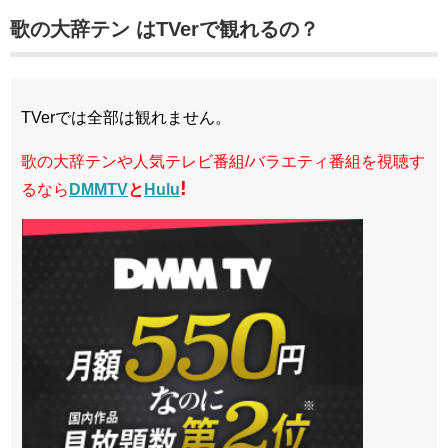
歌の大辞テン はTVerで観れるの？
TVerでは全部は観れません。
歌の大辞テンや人気テレビ番組/バラエティ番組を視聴す
!
るなら
DMMTV
と
Hulu