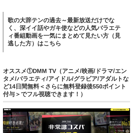
歌の大辞テンの過去～最新放送だけでな
く、深イイ話やガキ使などの人気バラエテ
ィ番組動画を一気にまとめて見たい方（見
逃した方）はこちら
オススメ①DMM TV（アニメ/映画/ドラマ/エン
タメ/バラエティ/アイドル/グラビア/アダルトな
ど14日間無料＜さらに無料登録後550ポイント
付与＞でフル視聴できます！）