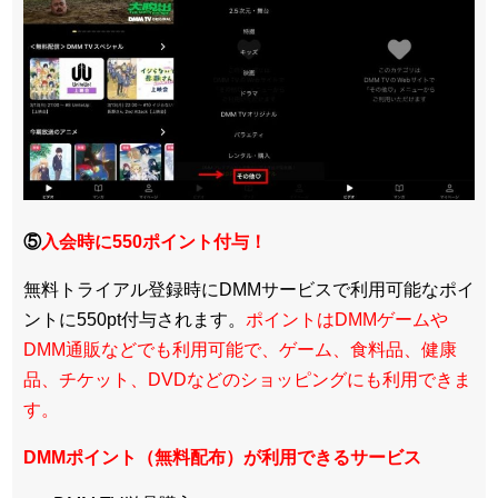
⑤
入会時に550ポイント付与！
無料トライアル登録時にDMMサービスで利用可能なポイ
ントに550pt付与されます。
ポイントはDMMゲームや
DMM通販などでも利用可能で、ゲーム、食料品、健康
品、チケット、DVDなどのショッピングにも利用できま
す。
DMMポイント（無料配布）が利用できるサービス